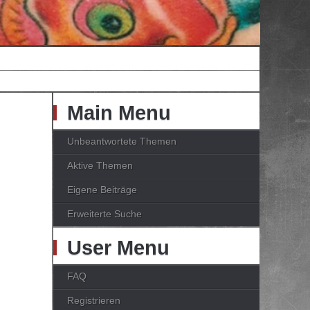
Main Menu
Unbeantwortete Themen
Aktive Themen
Eigene Beiträge
Erweiterte Suche
User Menu
FAQ
Registrieren