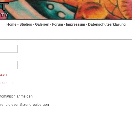
Home
-
Studios
-
Galerien
-
Forum
-
Impressum
-
Datenschutzerklärung
ssen
t senden
utomatisch anmelden
rend dieser Sitzung verbergen