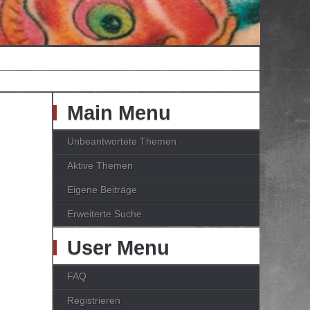
Main Menu
Unbeantwortete Themen
Aktive Themen
Eigene Beiträge
Erweiterte Suche
User Menu
FAQ
Registrieren