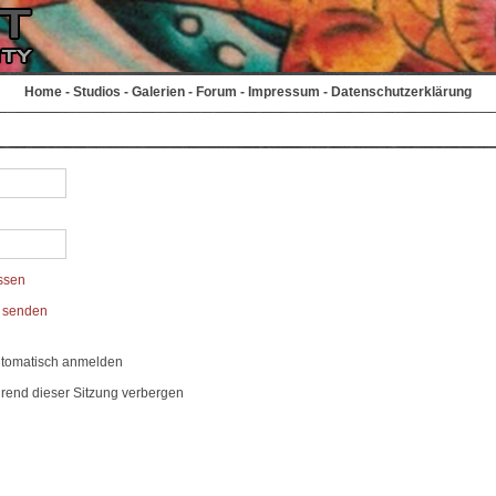
Home
-
Studios
-
Galerien
-
Forum
-
Impressum
-
Datenschutzerklärung
ssen
t senden
utomatisch anmelden
rend dieser Sitzung verbergen