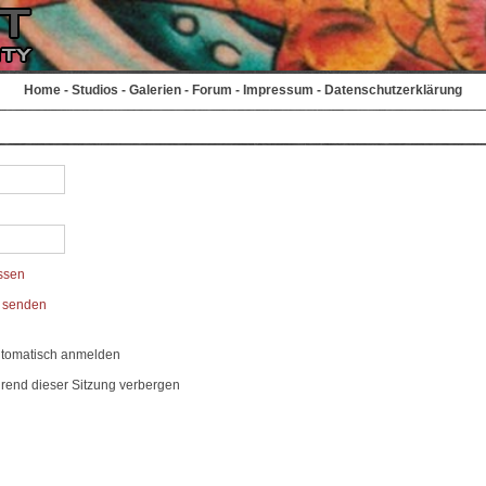
Home
-
Studios
-
Galerien
-
Forum
-
Impressum
-
Datenschutzerklärung
ssen
t senden
utomatisch anmelden
rend dieser Sitzung verbergen