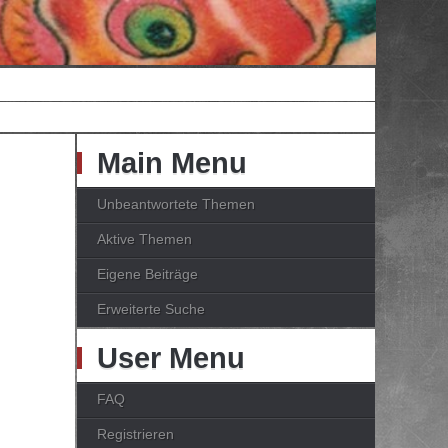
Main Menu
Unbeantwortete Themen
Aktive Themen
Eigene Beiträge
Erweiterte Suche
User Menu
FAQ
Registrieren