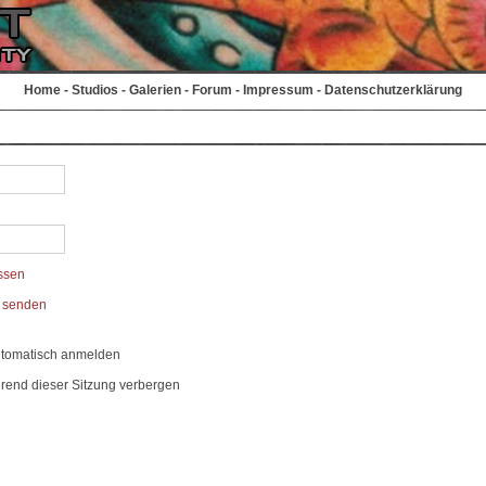
Home
-
Studios
-
Galerien
-
Forum
-
Impressum
-
Datenschutzerklärung
ssen
t senden
utomatisch anmelden
rend dieser Sitzung verbergen