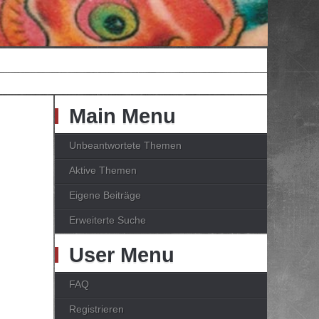
Main Menu
Unbeantwortete Themen
Aktive Themen
Eigene Beiträge
Erweiterte Suche
User Menu
FAQ
Registrieren