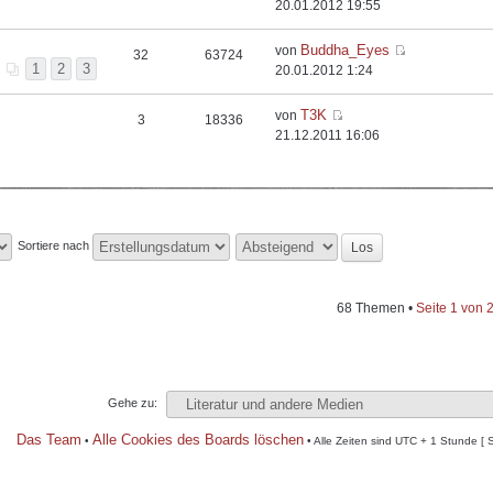
20.01.2012 19:55
Buddha_Eyes
von
32
63724
1
2
3
20.01.2012 1:24
T3K
von
3
18336
21.12.2011 16:06
Sortiere nach
68 Themen •
Seite
1
von
Gehe zu:
Das Team
Alle Cookies des Boards löschen
•
• Alle Zeiten sind UTC + 1 Stunde [ 