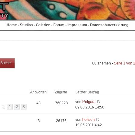
Home
-
Studios
-
Galerien
-
Forum
-
Impressum
-
Datenschutzerklärung
68 Themen •
Seite
1
von
Antworten
Zugriffe
Letzter Beitrag
Polgara
von
43
760228
1
2
3
09.08.2016 14:56
holisch
von
3
26176
19.06.2011 4:42