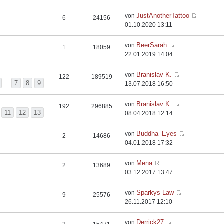
JustAnotherTattoo
von
6
24156
01.10.2020 13:11
BeerSarah
von
1
18059
22.01.2019 14:04
Branislav K.
von
122
189519
7
8
9
...
13.07.2018 16:50
Branislav K.
von
192
296885
11
12
13
.
08.04.2018 12:14
Buddha_Eyes
von
2
14686
04.01.2018 17:32
Mena
von
2
13689
03.12.2017 13:47
Sparkys Law
von
9
25576
26.11.2017 12:10
Derrick27
von