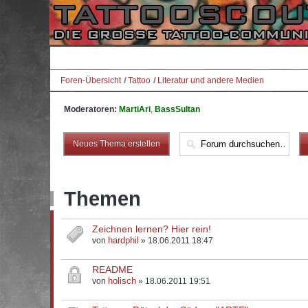
Foren-Übersicht
Tattoo
Literatur und andere Medien
Moderatoren:
MartiAri
,
BassSultan
Neues Thema erstellen
Themen
Zeichnen lernen? Hier rein!
hardphil
von
» 18.06.2011 18:47
README
holisch
von
» 18.06.2011 19:51