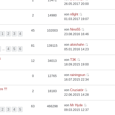
2
15471
26.05.2017 20:00
n8ght
von
2
14980
01.03.2017 19:07
Nino55
von
45
102003
1
2
3
4
23.08.2016 16:46
aloishahn
von
81
139115
4
5
6
...
05.01.2016 14:23
i
T3K
von
12
34013
18.09.2015 19:00
rainingsun
von
0
12765
16.07.2015 22:34
s !!!
Cruziatör
von
2
18183
22.06.2015 14:28
Mr Hyde
von
63
466298
2
3
4
5
09.03.2015 12:37