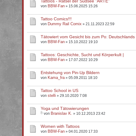
Tattoos - Rätsel der Südsee "ARTE"
BBW-Fan
von
» 15.06.2025 15:26
Tattoo Comics!!!
Dummy Rail Comix
von
» 21.11.2023 22:59
Tätowiert vom Gesicht bis zum Po: Deutschlands 
BBW-Fan
von
» 15.10.2022 19:10
Tattoos: Geschichte, Sucht und Körperkult |
BBW-Fan
von
» 17.07.2022 10:29
Entstehung von Pin-Up Bildern
Kama_fra
von
» 05.09.2011 18:10
Tattoo School in US
stelli
von
» 29.10.2020 7:08
Yoga und Tätowierungen
Branislav K.
von
» 10.12.2013 23:42
Women with Tattoos
BBW-Fan
von
» 04.01.2020 17:33