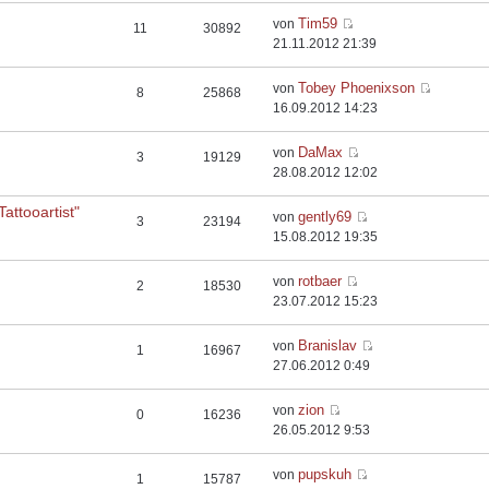
Tim59
von
11
30892
21.11.2012 21:39
Tobey Phoenixson
von
8
25868
16.09.2012 14:23
DaMax
von
3
19129
28.08.2012 12:02
attooartist"
gently69
von
3
23194
15.08.2012 19:35
rotbaer
von
2
18530
23.07.2012 15:23
Branislav
von
1
16967
27.06.2012 0:49
zion
von
0
16236
26.05.2012 9:53
pupskuh
von
1
15787