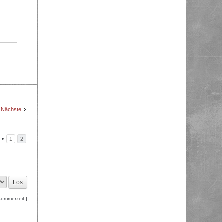
Nächste
2
•
1
2
Sommerzeit ]