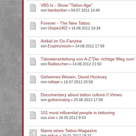
VBS.tv - Show "Tattoo Age"
bamboofan
von
» 04.07.2011 14:46
Forever - The New Tattoo
Utopie1402
von
» 16.08.2012 19:39
Artikel im Ox-Fanzine
Eisprinzessin
von
» 24.08.2012 17:59
Tätowieranleitung von A-Z"Der richtige Weg zum T
Radieschen
von
» 14.08.2012 21:50
Geheimes Wissen, David Hockney
rotbaer
von
» 18.07.2012 20:58
Documentary about tattoo culture // Vimeo
gurkenzwerg
von
» 25.06.2012 17:56
101 most influential people in tattooing
zion
von
» 26.05.2012 9:53
Name eines Tattoo-Magazins
erikus
von
» 20.01.2012 18:33