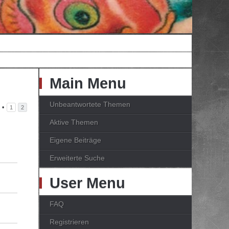
Main Menu
Unbeantwortete Themen
2
•
1
2
Aktive Themen
Eigene Beiträge
Erweiterte Suche
User Menu
FAQ
Registrieren