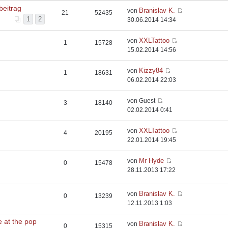
beitrag
Branislav K.
von
21
52435
1
2
30.06.2014 14:34
XXLTattoo
von
1
15728
15.02.2014 14:56
Kizzy84
von
1
18631
06.02.2014 22:03
von Guest
3
18140
02.02.2014 0:41
XXLTattoo
von
4
20195
22.01.2014 19:45
Mr Hyde
von
0
15478
28.11.2013 17:22
Branislav K.
von
0
13239
12.11.2013 1:03
at the pop
Branislav K.
von
0
15315