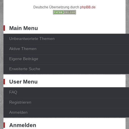
Deutsche Übersetzung durch
phpBB.de
Main Menu
Unbeantwortete Themen
Aktive Themen
Eigene Beiträge
Erweiterte Suche
User Menu
FAQ
Registrieren
Anmelden
Anmelden