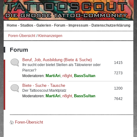
Home
-
Studios
-
Galerien
-
Forum
-
Impressum
-
Datenschutzerklärung
Foren-Übersicht
Kleinanzeigen
Forum
Beruf, Job, Ausbildung (Biete & Suche)
1415
Ihr sucht oder bietet Stellen als Tätowierer oder
Piercer?
7273
MartiAri
n8ght
BassSultan
Moderatoren:
,
,
Biete - Suche - Tausche
1200
Der Tattooscout Marktplatz
MartiAri
n8ght
BassSultan
Moderatoren:
,
,
7642
Foren-Übersicht