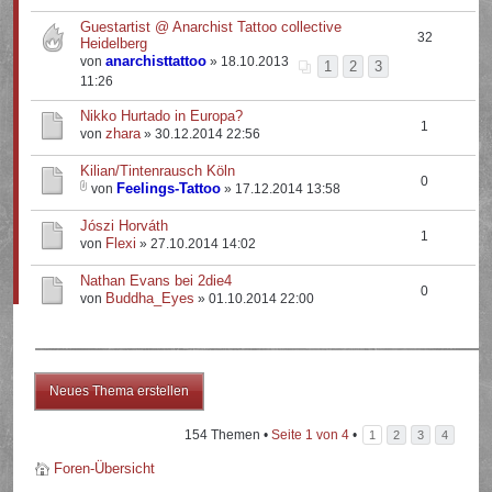
Guestartist @ Anarchist Tattoo collective
32
Heidelberg
anarchisttattoo
von
» 18.10.2013
1
2
3
11:26
Nikko Hurtado in Europa?
1
zhara
von
» 30.12.2014 22:56
Kilian/Tintenrausch Köln
0
Feelings-Tattoo
von
» 17.12.2014 13:58
Jószi Horváth
1
Flexi
von
» 27.10.2014 14:02
Nathan Evans bei 2die4
0
Buddha_Eyes
von
» 01.10.2014 22:00
Neues Thema erstellen
154 Themen •
Seite
1
von
4
•
1
2
3
4
Foren-Übersicht