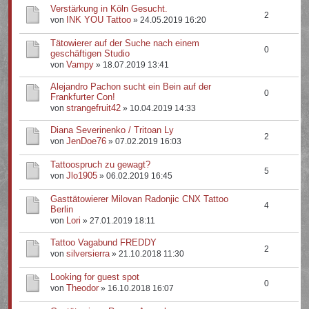
Verstärkung in Köln Gesucht.
2
INK YOU Tattoo
von
» 24.05.2019 16:20
Tätowierer auf der Suche nach einem
0
geschäftigen Studio
Vampy
von
» 18.07.2019 13:41
Alejandro Pachon sucht ein Bein auf der
0
Frankfurter Con!
strangefruit42
von
» 10.04.2019 14:33
Diana Severinenko / Tritoan Ly
2
JenDoe76
von
» 07.02.2019 16:03
Tattoospruch zu gewagt?
5
Jlo1905
von
» 06.02.2019 16:45
Gasttätowierer Milovan Radonjic CNX Tattoo
4
Berlin
Lori
von
» 27.01.2019 18:11
Tattoo Vagabund FREDDY
2
silversierra
von
» 21.10.2018 11:30
Looking for guest spot
0
Theodor
von
» 16.10.2018 16:07