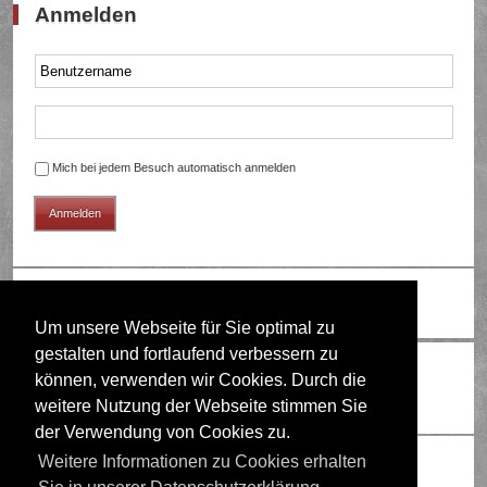
Anmelden
Mich bei jedem Besuch automatisch anmelden
Ändere Schriftgröße
Um unsere Webseite für Sie optimal zu
gestalten und fortlaufend verbessern zu
Wer ist online?
können, verwenden wir Cookies. Durch die
Mitglieder in diesem Forum: 0 Mitglieder und 1 Gast
weitere Nutzung der Webseite stimmen Sie
der Verwendung von Cookies zu.
Berechtigungen in diesem Forum
Weitere Informationen zu Cookies erhalten