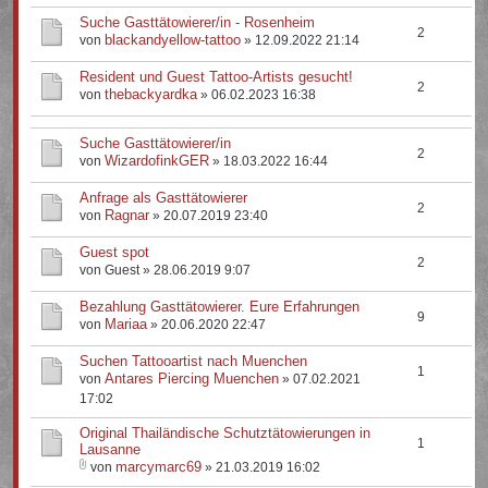
Suche Gasttätowierer/in - Rosenheim
2
blackandyellow-tattoo
von
» 12.09.2022 21:14
Resident und Guest Tattoo-Artists gesucht!
2
thebackyardka
von
» 06.02.2023 16:38
Suche Gasttätowierer/in
2
WizardofinkGER
von
» 18.03.2022 16:44
Anfrage als Gasttätowierer
2
Ragnar
von
» 20.07.2019 23:40
Guest spot
2
von Guest » 28.06.2019 9:07
Bezahlung Gasttätowierer. Eure Erfahrungen
9
Mariaa
von
» 20.06.2020 22:47
Suchen Tattooartist nach Muenchen
1
Antares Piercing Muenchen
von
» 07.02.2021
17:02
Original Thailändische Schutztätowierungen in
1
Lausanne
marcymarc69
von
» 21.03.2019 16:02