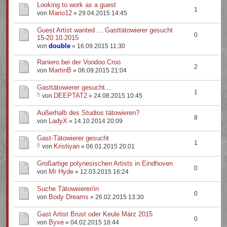
Looking to work as a guest
1
Mario12
von
» 29.04.2015 14:45
Guest Artist wanted ....Gasttätowierer gesucht
0
15-20.10.2015
double
von
» 16.09.2015 11:30
Raniero bei der Voodoo Croo
2
MartinB
von
» 06.09.2015 21:04
Gasttätowierer gesucht....
1
DEEPTAT2
von
» 24.08.2015 10:45
Außerhalb des Studios tätowieren?
8
LadyX
von
» 14.10.2014 20:09
Gast-Tätowierer gesucht
1
Kristiyan
von
» 06.01.2015 20:01
Großartige polynesischen Artists in Eindhoven
0
Mr Hyde
von
» 12.03.2015 16:24
Suche Tätoweierer/in
0
Body Dreams
von
» 26.02.2015 13:30
Gast Artist Brust oder Keule März 2015
0
Byxe
von
» 04.02.2015 18:44