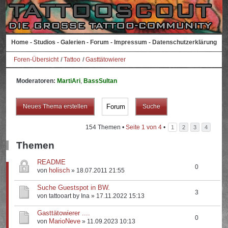
Home
-
Studios
-
Galerien
-
Forum
-
Impressum
-
Datenschutzerklärung
Foren-Übersicht
Tattoo
Gasttätowierer
Moderatoren:
MartiAri
,
BassSultan
Neues Thema erstellen
154 Themen •
Seite
1
von
4
•
1
2
3
4
Themen
README
0
holisch
von
» 18.07.2011 21:55
Suche Guestspot in BW.
3
von tattooart by Ina » 17.11.2022 15:13
Gasttätowierer ....
0
MarioNeve
von
» 11.09.2023 10:13