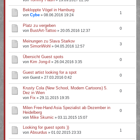
von
» 19.09.2017 22:36
Bekloppte Vögel in Hamburg
1
Cybe
von
» 08.06.2016 19:24
Platz zu vergeben
0
BustArt-Tattoo
von
» 20.05.2016 12:37
Meinungen zu Slava Starkov
3
SimonWohl
von
» 04.05.2016 12:57
Übersicht Guest spots
0
Kim Jong-il
von
» 26.04.2016 3:35
Guest artist looking for a spot
0
von Guest » 27.03.2016 0:42
Krusty Cola (New School, Modern Cartoons) 5.
0
Dez in Wien
Fix
von
» 29.11.2015 19:35
Milen Free-Hand Asia Spezialist ab Dezember in
0
Heidelberg
Mike Skumic
von
» 03.11.2015 15:07
Looking for guest spots ))
1
Absurdus
von
» 01.02.2015 23:33