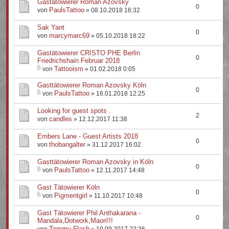
Gastätowierer Roman Azovsky
0
PaulsTattoo
von
» 08.10.2018 16:32
Sak Yant
0
marcymarc69
von
» 05.10.2018 18:22
Gastätowierer CRISTO PHE Berlin
0
Friedrichshain Februar 2018
Tattooism
von
» 01.02.2018 0:05
Gasttätowierer Roman Azovsky Köln
0
PaulsTattoo
von
» 16.01.2018 12:25
Looking for guest spots .
2
candles
von
» 12.12.2017 11:38
Embers Lane - Guest Artists 2018
0
thobangalter
von
» 31.12.2017 16:02
Gasttätowierer Roman Azovsky in Köln
0
PaulsTattoo
von
» 12.11.2017 14:48
Gast Tätowierer Köln
0
Pigmentgirl
von
» 11.10.2017 10:48
Gast Tätowierer Phil Anthakarana -
0
Mandala,Dotwork,Maori!!!
Tommy Flash