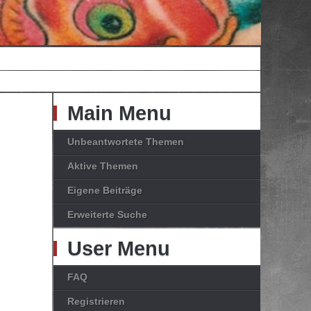
Main Menu
Unbeantwortete Themen
Aktive Themen
Eigene Beiträge
Erweiterte Suche
User Menu
FAQ
Registrieren