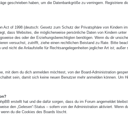
träge geschrieben haben, um die Datenbankgröße zu verringern. Registriere di
n Act of 1998 (deutsch: Gesetz zum Schutz der Privatsphäre von Kindern im
legt, dass Websites, die möglicherweise persönliche Daten von Kindern unter
gsweise des oder der Erziehungsberechtigten benötigen. Wenn du dir unsicher
ieren versuchst, zutrifft, ziehe einen rechtlichen Beistand zu Rate. Bitte beac
 nicht die Anlaufstelle für Rechtsangelegenheiten jeglicher Art ist; außer 
e, mit dem du dich anmelden möchtest, von der Board-Administration gesper
chaltet sein, damit sich keine neuen Benutzer mehr anmelden können. Um Hi
ion?
phpBB erstellt hat und die dafür sorgen, dass du im Forum angemeldet bleibst
eise den „Gelesen“-Status – sofern von der Administration aktiviert. Wenn d
 wenn du die Cookies des Boards löscht.