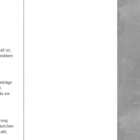
ll ist,
problem
eiträge
r,
da sie
zung
Kästchen
afé,