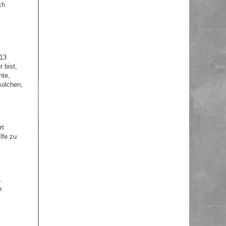
ch
 13
 bist,
hte,
solchen,
rt
lfe zu
.
u