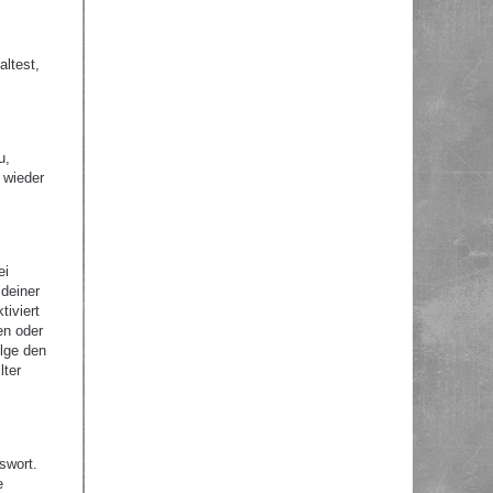
altest,
u,
 wieder
ei
 deiner
tiviert
en oder
olge den
lter
swort.
e