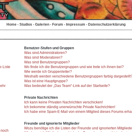
Home
-
Studios
-
Galerien
-
Forum
-
Impressum
-
Datenschutzerklärung
Benutzer-Stufen und Gruppen
Was sind Administratoren?
Was sind Moderatoren?
Was sind Benutzergruppen?
e-Liste
Wo finde ich die Benutzergruppen und wie trete ich ihnen bei?
Wie werde ich Gruppenleiter?
Weshalb werden verschiedene Benutzergruppen farbig dargestellt
Was ist eine Hauptgruppe?
mehr
Was bedeutet der „Das Team“-Link auf der Startseite?
Private Nachrichten
Ich kann keine Privaten Nachrichten verschicken!
Ich bekomme ständig unerwünschte Private Nachrichten!
Ich habe eine Spam-E-Mail von einem Mitglied dieses Forums erhal
Freunde und ignorierte Mitglieder
Wozu benötige ich die Listen der Freunde und ignorierten Mitglied
r noch