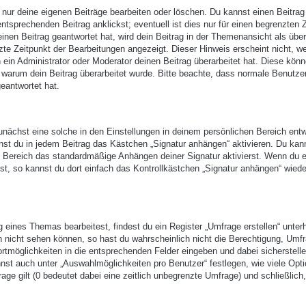
 nur deine eigenen Beiträge bearbeiten oder löschen. Du kannst einen Beitrag
ntsprechenden Beitrag anklickst; eventuell ist dies nur für einen begrenzten 
nen Beitrag geantwortet hat, wird dein Beitrag in der Themenansicht als über
zte Zeitpunkt der Bearbeitungen angezeigt. Dieser Hinweis erscheint nicht, w
ein Administrator oder Moderator deinen Beitrag überarbeitet hat. Diese kön
en, warum dein Beitrag überarbeitet wurde. Bitte beachte, dass normale Benutze
eantwortet hat.
nächst eine solche in den Einstellungen in deinem persönlichen Bereich entw
nst du in jedem Beitrag das Kästchen „Signatur anhängen“ aktivieren. Du kan
n Bereich das standardmäßige Anhängen deiner Signatur aktivierst. Wenn du 
t, so kannst du dort einfach das Kontrollkästchen „Signatur anhängen“ wiede
eines Themas bearbeitest, findest du ein Register „Umfrage erstellen“ unter
ch nicht sehen können, so hast du wahrscheinlich nicht die Berechtigung, Umf
ortmöglichkeiten in die entsprechenden Felder eingeben und dabei sicherstell
annst auch unter „Auswahlmöglichkeiten pro Benutzer“ festlegen, wie viele Opt
age gilt (0 bedeutet dabei eine zeitlich unbegrenzte Umfrage) und schließlich,