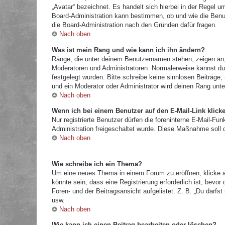
„Avatar“ bezeichnet. Es handelt sich hierbei in der Regel u
Board-Administration kann bestimmen, ob und wie die Benut
die Board-Administration nach den Gründen dafür fragen.
Nach oben
Was ist mein Rang und wie kann ich ihn ändern?
Ränge, die unter deinem Benutzernamen stehen, zeigen an, w
Moderatoren und Administratoren. Normalerweise kannst du 
festgelegt wurden. Bitte schreibe keine sinnlosen Beiträg
und ein Moderator oder Administrator wird deinen Rang unt
Nach oben
Wenn ich bei einem Benutzer auf den E-Mail-Link klick
Nur registrierte Benutzer dürfen die foreninterne E-Mail-Fu
Administration freigeschaltet wurde. Diese Maßnahme soll
Nach oben
Wie schreibe ich ein Thema?
Um eine neues Thema in einem Forum zu eröffnen, klicke a
könnte sein, dass eine Registrierung erforderlich ist, bevo
Foren- und der Beitragsansicht aufgelistet. Z. B. „Du darf
usw.
Nach oben
Wie kann ich einen Beitrag bearbeiten oder löschen?