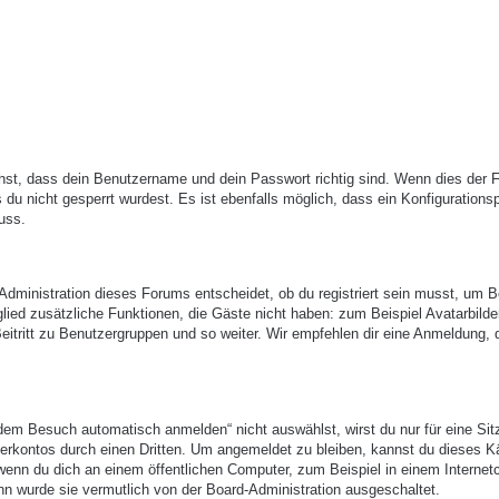
hst, dass dein Benutzername und dein Passwort richtig sind. Wenn dies der Fa
du nicht gesperrt wurdest. Es ist ebenfalls möglich, dass ein Konfigurations
uss.
-Administration dieses Forums entscheidet, ob du registriert sein musst, um B
itglied zusätzliche Funktionen, die Gäste nicht haben: zum Beispiel Avatarbilde
eitritt zu Benutzergruppen und so weiter. Wir empfehlen dir eine Anmeldung, 
em Besuch automatisch anmelden“ nicht auswählst, wirst du nur für eine Sit
erkontos durch einen Dritten. Um angemeldet zu bleiben, kannst du dieses 
enn du dich an einem öffentlichen Computer, zum Beispiel in einem Internetc
nn wurde sie vermutlich von der Board-Administration ausgeschaltet.