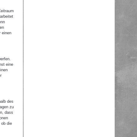
Zeitraum
arbeitet
enn
nen
r einen
erfen.
nst eine
einen
r
halb des
ragen zu
en, dass
ionen
 ob die