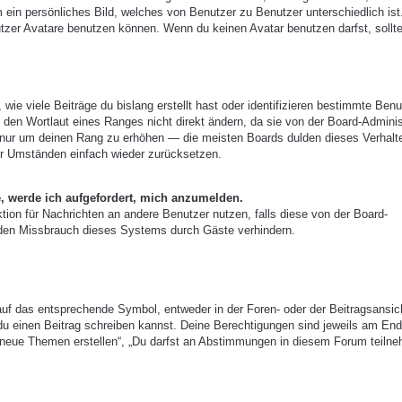
m ein persönliches Bild, welches von Benutzer zu Benutzer unterschiedlich ist
zer Avatare benutzen können. Wenn du keinen Avatar benutzen darfst, sollte
ie viele Beiträge du bislang erstellt hast oder identifizieren bestimmte Benu
den Wortlaut eines Ranges nicht direkt ändern, da sie von der Board-Adminis
e, nur um deinen Rang zu erhöhen — die meisten Boards dulden dieses Verhalt
er Umständen einfach wieder zurücksetzen.
e, werde ich aufgefordert, mich anzumelden.
nktion für Nachrichten an andere Benutzer nutzen, falls diese von der Board-
 den Missbrauch dieses Systems durch Gäste verhindern.
uf das entsprechende Symbol, entweder in der Foren- oder der Beitragsansic
r du einen Beitrag schreiben kannst. Deine Berechtigungen sind jeweils am End
st neue Themen erstellen“, „Du darfst an Abstimmungen in diesem Forum teiln