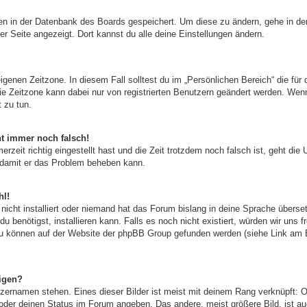
ngen in der Datenbank des Boards gespeichert. Um diese zu ändern, gehe in de
er Seite angezeigt. Dort kannst du alle deine Einstellungen ändern.
igenen Zeitzone. In diesem Fall solltest du im „Persönlichen Bereich“ die für 
 Die Zeitzone kann dabei nur von registrierten Benutzern geändert werden. Wen
t zu tun.
ht immer noch falsch!
zeit richtig eingestellt hast und die Zeit trotzdem noch falsch ist, geht die 
, damit er das Problem beheben kann.
hl!
nicht installiert oder niemand hat das Forum bislang in deine Sprache überset
u benötigst, installieren kann. Falls es noch nicht existiert, würden wir uns f
zu können auf der Website der phpBB Group gefunden werden (siehe Link am
igen?
zernamen stehen. Eines dieser Bilder ist meist mit deinem Rang verknüpft: O
 oder deinen Status im Forum angeben. Das andere, meist größere Bild, ist au