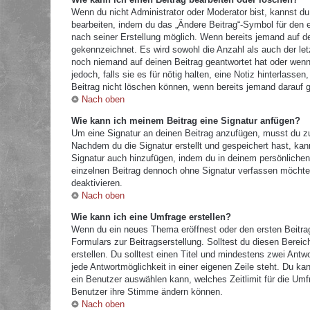
Wenn du nicht Administrator oder Moderator bist, kannst du
bearbeiten, indem du das „Ändere Beitrag“-Symbol für den e
nach seiner Erstellung möglich. Wenn bereits jemand auf dei
gekennzeichnet. Es wird sowohl die Anzahl als auch der let
noch niemand auf deinen Beitrag geantwortet hat oder wenn 
jedoch, falls sie es für nötig halten, eine Notiz hinterlass
Beitrag nicht löschen können, wenn bereits jemand darauf g
Nach oben
Wie kann ich meinem Beitrag eine Signatur anfügen?
Um eine Signatur an deinen Beitrag anzufügen, musst du zu
Nachdem du die Signatur erstellt und gespeichert hast, kan
Signatur auch hinzufügen, indem du in deinem persönliche
einzelnen Beitrag dennoch ohne Signatur verfassen möchtes
deaktivieren.
Nach oben
Wie kann ich eine Umfrage erstellen?
Wenn du ein neues Thema eröffnest oder den ersten Beitrag 
Formulars zur Beitragserstellung. Solltest du diesen Berei
erstellen. Du solltest einen Titel und mindestens zwei Antw
jede Antwortmöglichkeit in einer eigenen Zeile steht. Du k
ein Benutzer auswählen kann, welches Zeitlimit für die Umfr
Benutzer ihre Stimme ändern können.
Nach oben