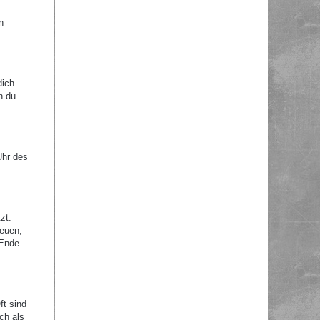
n
dich
n du
Uhr des
zt.
reuen,
 Ende
ft sind
ch als