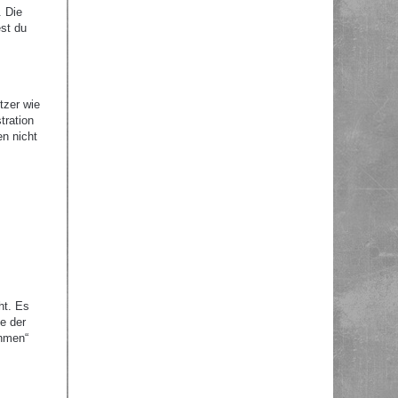
. Die
st du
tzer wie
tration
en nicht
ht. Es
e der
ehmen“