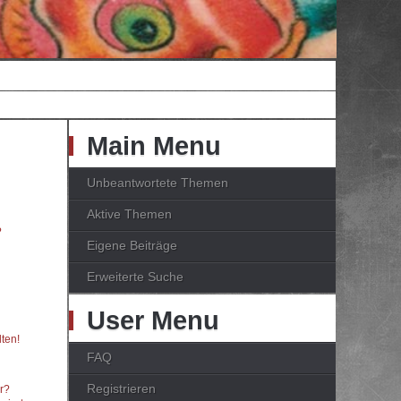
Main Menu
Unbeantwortete Themen
Aktive Themen
?
Eigene Beiträge
Erweiterte Suche
User Menu
ten!
FAQ
Registrieren
er?