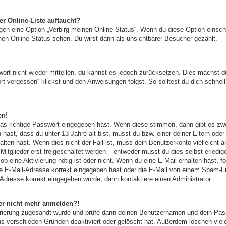
r Online-Liste auftaucht?
ngen eine Option „Verbirg meinen Online-Status“. Wenn du diese Option einsch
nen Online-Status sehen. Du wirst dann als unsichtbarer Besucher gezählt.
wort nicht wieder mitteilen, du kannst es jedoch zurücksetzen. Dies machst d
t vergessen“ klickst und den Anweisungen folgst. So solltest du dich schnell
en!
das richtige Passwort eingegeben hast. Wenn diese stimmen, dann gibt es zw
 hast, dass du unter 13 Jahre alt bist, musst du bzw. einer deiner Eltern oder
ten hast. Wenn dies nicht der Fall ist, muss dein Benutzerkonto vielleicht ak
tglieder erst freigeschaltet werden – entweder musst du dies selbst erledig
, ob eine Aktivierung nötig ist oder nicht. Wenn du eine E-Mail erhalten hast, f
e E-Mail-Adresse korrekt eingegeben hast oder die E-Mail von einem Spam-Fi
-Adresse korrekt eingegeben wurde, dann kontaktiere einen Administrator.
aber nicht mehr anmelden?!
gistrierung zugesandt wurde und prüfe dann deinen Benutzernamen und dein Pas
us verschieden Gründen deaktiviert oder gelöscht hat. Außerdem löschen viel