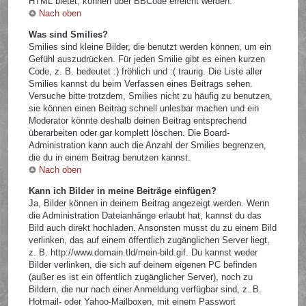
HTML bietet, können über BBCode erreicht werden.
Nach oben
Was sind Smilies?
Smilies sind kleine Bilder, die benutzt werden können, um ein
Gefühl auszudrücken. Für jeden Smilie gibt es einen kurzen
Code, z. B. bedeutet :) fröhlich und :( traurig. Die Liste aller
Smilies kannst du beim Verfassen eines Beitrags sehen.
Versuche bitte trotzdem, Smilies nicht zu häufig zu benutzen,
sie können einen Beitrag schnell unlesbar machen und ein
Moderator könnte deshalb deinen Beitrag entsprechend
überarbeiten oder gar komplett löschen. Die Board-
Administration kann auch die Anzahl der Smilies begrenzen,
die du in einem Beitrag benutzen kannst.
Nach oben
Kann ich Bilder in meine Beiträge einfügen?
Ja, Bilder können in deinem Beitrag angezeigt werden. Wenn
die Administration Dateianhänge erlaubt hat, kannst du das
Bild auch direkt hochladen. Ansonsten musst du zu einem Bild
verlinken, das auf einem öffentlich zugänglichen Server liegt,
z. B. http://www.domain.tld/mein-bild.gif. Du kannst weder
Bilder verlinken, die sich auf deinem eigenen PC befinden
(außer es ist ein öffentlich zugänglicher Server), noch zu
Bildern, die nur nach einer Anmeldung verfügbar sind, z. B.
Hotmail- oder Yahoo-Mailboxen, mit einem Passwort