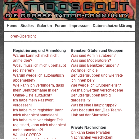
Home
-
Studios
-
Galerien
-
Forum
-
Impressum
-
Datenschutzerklärung
Foren-Übersicht
Registrierung und Anmeldung
Benutzer-Stufen und Gruppen
Warum kann ich mich nicht
Was sind Administratoren?
anmelden?
Was sind Moderatoren?
Wozu muss ich mich überhaupt
Was sind Benutzergruppen?
registrieren?
Wo finde ich die
Warum werde ich automatisch
Benutzergruppen und wie trete
abgemeldet?
ich ihnen bei?
Wie kann ich verhindern, dass
Wie werde ich Gruppenleiter?
mein Benutzername in der
Weshalb werden verschiedene
Online-Liste auftaucht?
Benutzergruppen farbig
Ich habe mein Passwort
dargestellt?
vergessen!
Was ist eine Hauptgruppe?
Ich habe mich registriert, kann
Was bedeutet der „Das Team“-
mich aber nicht anmelden!
Link auf der Startseite?
Ich habe mich vor einiger Zeit
registriert, kann mich aber nicht
Private Nachrichten
mehr anmelden?!
Ich kann keine Privaten
Was ist COPPA?
Nachrichten verschicken!