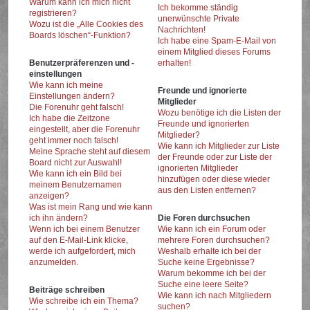
Warum kann ich mich nicht
Ich bekomme ständig
registrieren?
unerwünschte Private
Wozu ist die „Alle Cookies des
Nachrichten!
Boards löschen“-Funktion?
Ich habe eine Spam-E-Mail von
einem Mitglied dieses Forums
Benutzerpräferenzen und -
erhalten!
einstellungen
Wie kann ich meine
Freunde und ignorierte
Einstellungen ändern?
Mitglieder
Die Forenuhr geht falsch!
Wozu benötige ich die Listen der
Ich habe die Zeitzone
Freunde und ignorierten
eingestellt, aber die Forenuhr
Mitglieder?
geht immer noch falsch!
Wie kann ich Mitglieder zur Liste
Meine Sprache steht auf diesem
der Freunde oder zur Liste der
Board nicht zur Auswahl!
ignorierten Mitglieder
Wie kann ich ein Bild bei
hinzufügen oder diese wieder
meinem Benutzernamen
aus den Listen entfernen?
anzeigen?
Was ist mein Rang und wie kann
ich ihn ändern?
Die Foren durchsuchen
Wenn ich bei einem Benutzer
Wie kann ich ein Forum oder
auf den E-Mail-Link klicke,
mehrere Foren durchsuchen?
werde ich aufgefordert, mich
Weshalb erhalte ich bei der
anzumelden.
Suche keine Ergebnisse?
Warum bekomme ich bei der
Suche eine leere Seite?
Beiträge schreiben
Wie kann ich nach Mitgliedern
Wie schreibe ich ein Thema?
suchen?