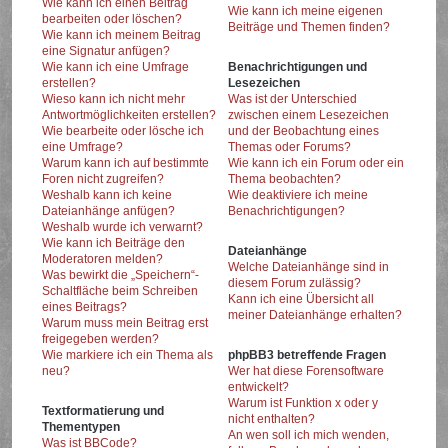
Wie kann ich einen Beitrag
Wie kann ich meine eigenen
bearbeiten oder löschen?
Beiträge und Themen finden?
Wie kann ich meinem Beitrag
eine Signatur anfügen?
Wie kann ich eine Umfrage
Benachrichtigungen und
erstellen?
Lesezeichen
Wieso kann ich nicht mehr
Was ist der Unterschied
Antwortmöglichkeiten erstellen?
zwischen einem Lesezeichen
Wie bearbeite oder lösche ich
und der Beobachtung eines
eine Umfrage?
Themas oder Forums?
Warum kann ich auf bestimmte
Wie kann ich ein Forum oder ein
Foren nicht zugreifen?
Thema beobachten?
Weshalb kann ich keine
Wie deaktiviere ich meine
Dateianhänge anfügen?
Benachrichtigungen?
Weshalb wurde ich verwarnt?
Wie kann ich Beiträge den
Dateianhänge
Moderatoren melden?
Welche Dateianhänge sind in
Was bewirkt die „Speichern“-
diesem Forum zulässig?
Schaltfläche beim Schreiben
Kann ich eine Übersicht all
eines Beitrags?
meiner Dateianhänge erhalten?
Warum muss mein Beitrag erst
freigegeben werden?
Wie markiere ich ein Thema als
phpBB3 betreffende Fragen
neu?
Wer hat diese Forensoftware
entwickelt?
Warum ist Funktion x oder y
Textformatierung und
nicht enthalten?
Thementypen
An wen soll ich mich wenden,
Was ist BBCode?