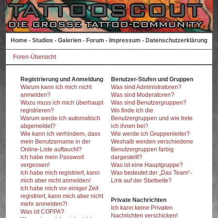
Home
-
Studios
-
Galerien
-
Forum
-
Impressum
-
Datenschutzerklärung
Foren-Übersicht
Registrierung und Anmeldung
Benutzer-Stufen und Gruppen
Warum kann ich mich nicht
Was sind Administratoren?
anmelden?
Was sind Moderatoren?
Wozu muss ich mich überhaupt
Was sind Benutzergruppen?
registrieren?
Wo finde ich die
Warum werde ich automatisch
Benutzergruppen und wie trete
abgemeldet?
ich ihnen bei?
Wie kann ich verhindern, dass
Wie werde ich Gruppenleiter?
mein Benutzername in der
Weshalb werden verschiedene
Online-Liste auftaucht?
Benutzergruppen farbig
Ich habe mein Passwort
dargestellt?
vergessen!
Was ist eine Hauptgruppe?
Ich habe mich registriert, kann
Was bedeutet der „Das Team“-
mich aber nicht anmelden!
Link auf der Startseite?
Ich habe mich vor einiger Zeit
registriert, kann mich aber nicht
Private Nachrichten
mehr anmelden?!
Ich kann keine Privaten
Was ist COPPA?
Nachrichten verschicken!