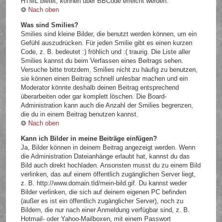
HTML bietet, können über BBCode erreicht werden.
Nach oben
Was sind Smilies?
Smilies sind kleine Bilder, die benutzt werden können, um ein
Gefühl auszudrücken. Für jeden Smilie gibt es einen kurzen
Code, z. B. bedeutet :) fröhlich und :( traurig. Die Liste aller
Smilies kannst du beim Verfassen eines Beitrags sehen.
Versuche bitte trotzdem, Smilies nicht zu häufig zu benutzen,
sie können einen Beitrag schnell unlesbar machen und ein
Moderator könnte deshalb deinen Beitrag entsprechend
überarbeiten oder gar komplett löschen. Die Board-
Administration kann auch die Anzahl der Smilies begrenzen,
die du in einem Beitrag benutzen kannst.
Nach oben
Kann ich Bilder in meine Beiträge einfügen?
Ja, Bilder können in deinem Beitrag angezeigt werden. Wenn
die Administration Dateianhänge erlaubt hat, kannst du das
Bild auch direkt hochladen. Ansonsten musst du zu einem Bild
verlinken, das auf einem öffentlich zugänglichen Server liegt,
z. B. http://www.domain.tld/mein-bild.gif. Du kannst weder
Bilder verlinken, die sich auf deinem eigenen PC befinden
(außer es ist ein öffentlich zugänglicher Server), noch zu
Bildern, die nur nach einer Anmeldung verfügbar sind, z. B.
Hotmail- oder Yahoo-Mailboxen, mit einem Passwort