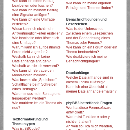
Wie kann ich einen Beitrag
Wie kann ich meine eigenen
bearbeiten oder löschen?
Beiträge und Themen finden?
Wie kann ich meinem Beitrag
eine Signatur anfügen?
Wie kann ich eine Umfrage
Benachrichtigungen und
erstellen?
Lesezeichen
Wieso kann ich nicht mehr
Was ist der Unterschied
Antwortmöglichkeiten erstellen?
zwischen einem Lesezeichen
Wie bearbeite oder lösche ich
und der Beobachtung eines
eine Umfrage?
Themas oder Forums?
Warum kann ich auf bestimmte
Wie kann ich ein Forum oder ein
Foren nicht zugreifen?
Thema beobachten?
Weshalb kann ich keine
Wie deaktiviere ich meine
Dateianhänge anfügen?
Benachrichtigungen?
Weshalb wurde ich verwarnt?
Wie kann ich Beiträge den
Dateianhänge
Moderatoren melden?
Welche Dateianhänge sind in
Was bewirkt die „Speichern“-
diesem Forum zulässig?
Schaltfläche beim Schreiben
Kann ich eine Übersicht all
eines Beitrags?
meiner Dateianhänge erhalten?
Warum muss mein Beitrag erst
freigegeben werden?
Wie markiere ich ein Thema als
phpBB3 betreffende Fragen
neu?
Wer hat diese Forensoftware
entwickelt?
Warum ist Funktion x oder y
Textformatierung und
nicht enthalten?
Thementypen
An wen soll ich mich wenden,
Was ist BBCode?