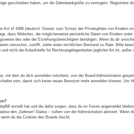
träge geschrieben haben, um die Datenbankgröße zu verringern. Registriere di
n Act of 1998 (deutsch: Gesetz zum Schutz der Privatsphäre von Kindern im
legt, dass Websites, die möglicherweise persönliche Daten von Kindern unter
gsweise des oder der Erziehungsberechtigten benötigen. Wenn du dir unsicher
ieren versuchst, zutrifft, ziehe einen rechtlichen Beistand zu Rate. Bitte beac
 nicht die Anlaufstelle für Rechtsangelegenheiten jeglicher Art ist; außer 
e, mit dem du dich anmelden möchtest, von der Board-Administration gesper
chaltet sein, damit sich keine neuen Benutzer mehr anmelden können. Um Hi
ion?
phpBB erstellt hat und die dafür sorgen, dass du im Forum angemeldet bleibst
eise den „Gelesen“-Status – sofern von der Administration aktiviert. Wenn d
 wenn du die Cookies des Boards löscht.