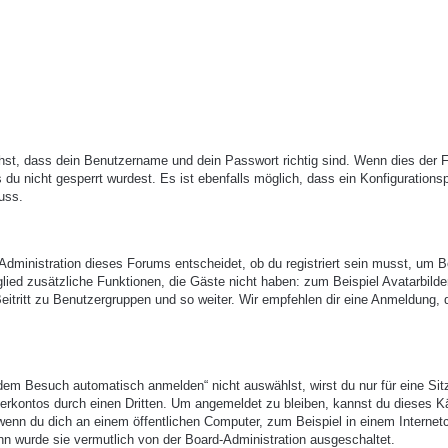
hst, dass dein Benutzername und dein Passwort richtig sind. Wenn dies der Fa
du nicht gesperrt wurdest. Es ist ebenfalls möglich, dass ein Konfigurations
uss.
-Administration dieses Forums entscheidet, ob du registriert sein musst, um B
itglied zusätzliche Funktionen, die Gäste nicht haben: zum Beispiel Avatarbilde
eitritt zu Benutzergruppen und so weiter. Wir empfehlen dir eine Anmeldung, 
em Besuch automatisch anmelden“ nicht auswählst, wirst du nur für eine Sit
erkontos durch einen Dritten. Um angemeldet zu bleiben, kannst du dieses 
enn du dich an einem öffentlichen Computer, zum Beispiel in einem Internetc
nn wurde sie vermutlich von der Board-Administration ausgeschaltet.