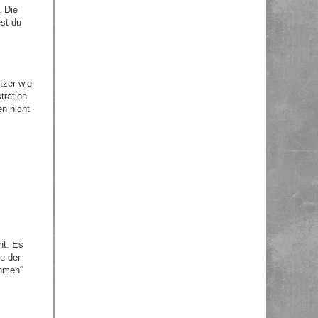
. Die
st du
tzer wie
tration
en nicht
ht. Es
e der
ehmen“