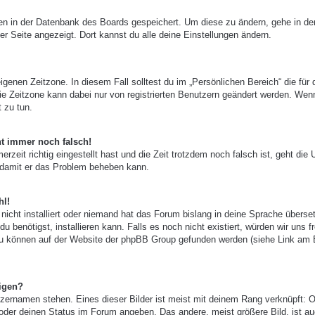
ngen in der Datenbank des Boards gespeichert. Um diese zu ändern, gehe in de
er Seite angezeigt. Dort kannst du alle deine Einstellungen ändern.
igenen Zeitzone. In diesem Fall solltest du im „Persönlichen Bereich“ die für 
 Die Zeitzone kann dabei nur von registrierten Benutzern geändert werden. Wen
t zu tun.
ht immer noch falsch!
zeit richtig eingestellt hast und die Zeit trotzdem noch falsch ist, geht die 
, damit er das Problem beheben kann.
hl!
nicht installiert oder niemand hat das Forum bislang in deine Sprache überset
u benötigst, installieren kann. Falls es noch nicht existiert, würden wir uns f
zu können auf der Website der phpBB Group gefunden werden (siehe Link am
igen?
zernamen stehen. Eines dieser Bilder ist meist mit deinem Rang verknüpft: O
 oder deinen Status im Forum angeben. Das andere, meist größere Bild, ist au