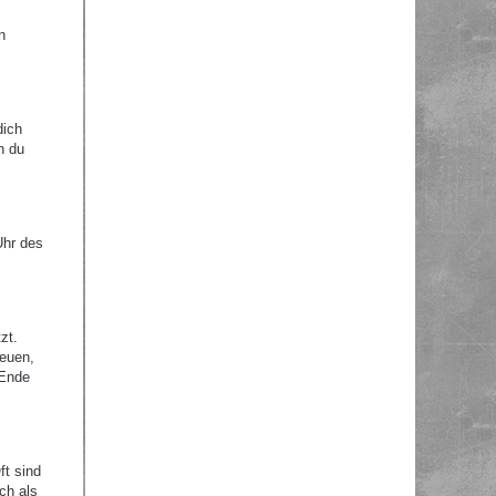
n
dich
n du
Uhr des
zt.
reuen,
 Ende
ft sind
ch als