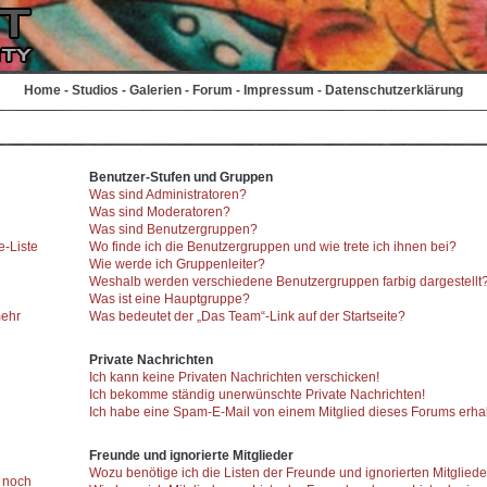
Home
-
Studios
-
Galerien
-
Forum
-
Impressum
-
Datenschutzerklärung
Benutzer-Stufen und Gruppen
Was sind Administratoren?
Was sind Moderatoren?
Was sind Benutzergruppen?
e-Liste
Wo finde ich die Benutzergruppen und wie trete ich ihnen bei?
Wie werde ich Gruppenleiter?
Weshalb werden verschiedene Benutzergruppen farbig dargestellt
Was ist eine Hauptgruppe?
mehr
Was bedeutet der „Das Team“-Link auf der Startseite?
Private Nachrichten
Ich kann keine Privaten Nachrichten verschicken!
Ich bekomme ständig unerwünschte Private Nachrichten!
Ich habe eine Spam-E-Mail von einem Mitglied dieses Forums erhal
Freunde und ignorierte Mitglieder
Wozu benötige ich die Listen der Freunde und ignorierten Mitglied
r noch