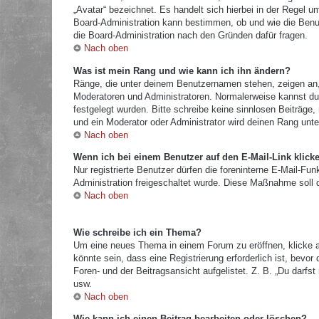
„Avatar“ bezeichnet. Es handelt sich hierbei in der Regel u
Board-Administration kann bestimmen, ob und wie die Benut
die Board-Administration nach den Gründen dafür fragen.
Nach oben
Was ist mein Rang und wie kann ich ihn ändern?
Ränge, die unter deinem Benutzernamen stehen, zeigen an, w
Moderatoren und Administratoren. Normalerweise kannst du 
festgelegt wurden. Bitte schreibe keine sinnlosen Beiträg
und ein Moderator oder Administrator wird deinen Rang unt
Nach oben
Wenn ich bei einem Benutzer auf den E-Mail-Link klick
Nur registrierte Benutzer dürfen die foreninterne E-Mail-Fu
Administration freigeschaltet wurde. Diese Maßnahme soll
Nach oben
Wie schreibe ich ein Thema?
Um eine neues Thema in einem Forum zu eröffnen, klicke a
könnte sein, dass eine Registrierung erforderlich ist, bevo
Foren- und der Beitragsansicht aufgelistet. Z. B. „Du darf
usw.
Nach oben
Wie kann ich einen Beitrag bearbeiten oder löschen?