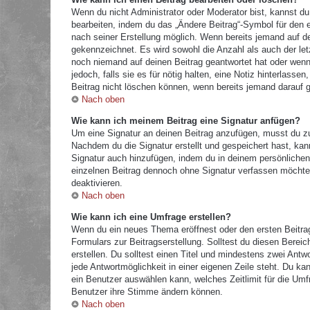
Wenn du nicht Administrator oder Moderator bist, kannst du
bearbeiten, indem du das „Ändere Beitrag“-Symbol für den e
nach seiner Erstellung möglich. Wenn bereits jemand auf dei
gekennzeichnet. Es wird sowohl die Anzahl als auch der let
noch niemand auf deinen Beitrag geantwortet hat oder wenn 
jedoch, falls sie es für nötig halten, eine Notiz hinterlass
Beitrag nicht löschen können, wenn bereits jemand darauf g
Nach oben
Wie kann ich meinem Beitrag eine Signatur anfügen?
Um eine Signatur an deinen Beitrag anzufügen, musst du zu
Nachdem du die Signatur erstellt und gespeichert hast, kan
Signatur auch hinzufügen, indem du in deinem persönliche
einzelnen Beitrag dennoch ohne Signatur verfassen möchtes
deaktivieren.
Nach oben
Wie kann ich eine Umfrage erstellen?
Wenn du ein neues Thema eröffnest oder den ersten Beitrag 
Formulars zur Beitragserstellung. Solltest du diesen Berei
erstellen. Du solltest einen Titel und mindestens zwei Antw
jede Antwortmöglichkeit in einer eigenen Zeile steht. Du k
ein Benutzer auswählen kann, welches Zeitlimit für die Umfr
Benutzer ihre Stimme ändern können.
Nach oben