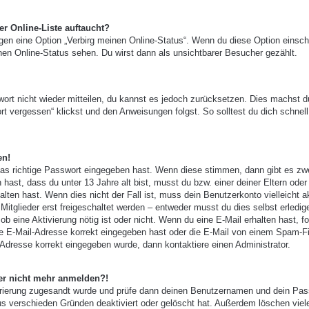
r Online-Liste auftaucht?
ngen eine Option „Verbirg meinen Online-Status“. Wenn du diese Option einsch
nen Online-Status sehen. Du wirst dann als unsichtbarer Besucher gezählt.
wort nicht wieder mitteilen, du kannst es jedoch zurücksetzen. Dies machst d
t vergessen“ klickst und den Anweisungen folgst. So solltest du dich schnell
en!
das richtige Passwort eingegeben hast. Wenn diese stimmen, dann gibt es zw
 hast, dass du unter 13 Jahre alt bist, musst du bzw. einer deiner Eltern oder
ten hast. Wenn dies nicht der Fall ist, muss dein Benutzerkonto vielleicht ak
tglieder erst freigeschaltet werden – entweder musst du dies selbst erledig
, ob eine Aktivierung nötig ist oder nicht. Wenn du eine E-Mail erhalten hast, f
e E-Mail-Adresse korrekt eingegeben hast oder die E-Mail von einem Spam-Fi
-Adresse korrekt eingegeben wurde, dann kontaktiere einen Administrator.
aber nicht mehr anmelden?!
gistrierung zugesandt wurde und prüfe dann deinen Benutzernamen und dein Pas
us verschieden Gründen deaktiviert oder gelöscht hat. Außerdem löschen viel