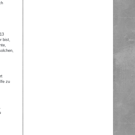
ch
 13
 bist,
hte,
solchen,
rt
lfe zu
.
u