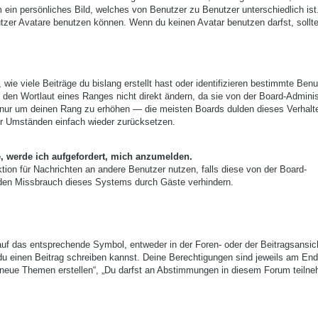
m ein persönliches Bild, welches von Benutzer zu Benutzer unterschiedlich ist
zer Avatare benutzen können. Wenn du keinen Avatar benutzen darfst, sollte
ie viele Beiträge du bislang erstellt hast oder identifizieren bestimmte Benu
den Wortlaut eines Ranges nicht direkt ändern, da sie von der Board-Adminis
e, nur um deinen Rang zu erhöhen — die meisten Boards dulden dieses Verhalt
er Umständen einfach wieder zurücksetzen.
e, werde ich aufgefordert, mich anzumelden.
nktion für Nachrichten an andere Benutzer nutzen, falls diese von der Board-
 den Missbrauch dieses Systems durch Gäste verhindern.
uf das entsprechende Symbol, entweder in der Foren- oder der Beitragsansic
r du einen Beitrag schreiben kannst. Deine Berechtigungen sind jeweils am End
st neue Themen erstellen“, „Du darfst an Abstimmungen in diesem Forum teiln