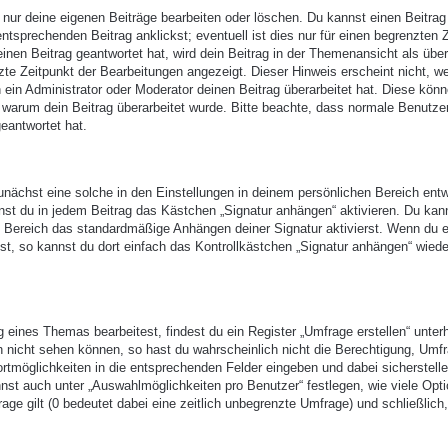
 nur deine eigenen Beiträge bearbeiten oder löschen. Du kannst einen Beitrag
ntsprechenden Beitrag anklickst; eventuell ist dies nur für einen begrenzten 
nen Beitrag geantwortet hat, wird dein Beitrag in der Themenansicht als über
zte Zeitpunkt der Bearbeitungen angezeigt. Dieser Hinweis erscheint nicht, w
ein Administrator oder Moderator deinen Beitrag überarbeitet hat. Diese kön
en, warum dein Beitrag überarbeitet wurde. Bitte beachte, dass normale Benutze
eantwortet hat.
nächst eine solche in den Einstellungen in deinem persönlichen Bereich entw
nst du in jedem Beitrag das Kästchen „Signatur anhängen“ aktivieren. Du kan
n Bereich das standardmäßige Anhängen deiner Signatur aktivierst. Wenn du 
t, so kannst du dort einfach das Kontrollkästchen „Signatur anhängen“ wiede
eines Themas bearbeitest, findest du ein Register „Umfrage erstellen“ unter
ch nicht sehen können, so hast du wahrscheinlich nicht die Berechtigung, Umf
ortmöglichkeiten in die entsprechenden Felder eingeben und dabei sicherstell
annst auch unter „Auswahlmöglichkeiten pro Benutzer“ festlegen, wie viele Opt
age gilt (0 bedeutet dabei eine zeitlich unbegrenzte Umfrage) und schließlich,