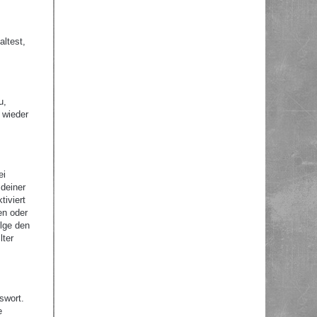
altest,
u,
 wieder
ei
 deiner
tiviert
en oder
olge den
lter
swort.
e