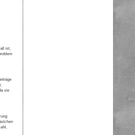
ll ist,
problem
eiträge
r,
da sie
zung
Kästchen
afé,