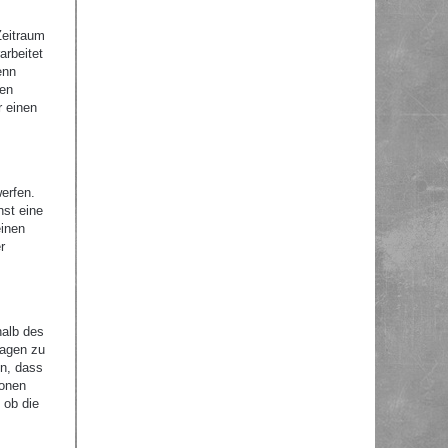
Zeitraum
arbeitet
enn
nen
r einen
erfen.
nst eine
einen
r
halb des
ragen zu
en, dass
ionen
 ob die