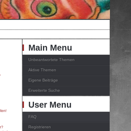
Main Menu
Unbeantwortete Themen
Aktive Themen
?
Eigene Beiträge
Erweiterte Suche
User Menu
ten!
FAQ
Registrieren
er?