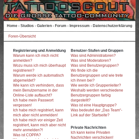
Home
-
Studios
-
Galerien
-
Forum
-
Impressum
-
Datenschutzerklärung
Foren-Übersicht
Registrierung und Anmeldung
Benutzer-Stufen und Gruppen
Warum kann ich mich nicht
Was sind Administratoren?
anmelden?
Was sind Moderatoren?
Wozu muss ich mich überhaupt
Was sind Benutzergruppen?
registrieren?
Wo finde ich die
Warum werde ich automatisch
Benutzergruppen und wie trete
abgemeldet?
ich ihnen bei?
Wie kann ich verhindern, dass
Wie werde ich Gruppenleiter?
mein Benutzername in der
Weshalb werden verschiedene
Online-Liste auftaucht?
Benutzergruppen farbig
Ich habe mein Passwort
dargestellt?
vergessen!
Was ist eine Hauptgruppe?
Ich habe mich registriert, kann
Was bedeutet der „Das Team“-
mich aber nicht anmelden!
Link auf der Startseite?
Ich habe mich vor einiger Zeit
registriert, kann mich aber nicht
Private Nachrichten
mehr anmelden?!
Ich kann keine Privaten
Was ist COPPA?
Nachrichten verschicken!