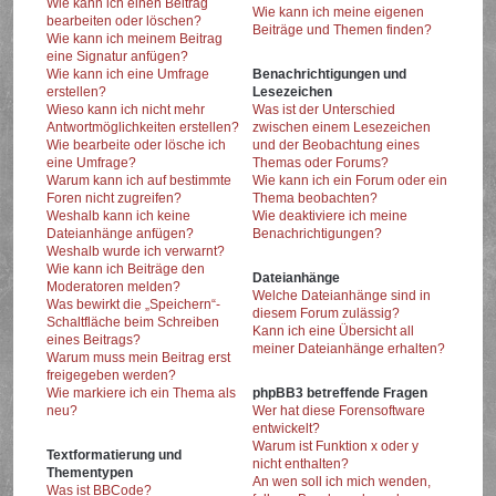
Wie kann ich einen Beitrag
Wie kann ich meine eigenen
bearbeiten oder löschen?
Beiträge und Themen finden?
Wie kann ich meinem Beitrag
eine Signatur anfügen?
Wie kann ich eine Umfrage
Benachrichtigungen und
erstellen?
Lesezeichen
Wieso kann ich nicht mehr
Was ist der Unterschied
Antwortmöglichkeiten erstellen?
zwischen einem Lesezeichen
Wie bearbeite oder lösche ich
und der Beobachtung eines
eine Umfrage?
Themas oder Forums?
Warum kann ich auf bestimmte
Wie kann ich ein Forum oder ein
Foren nicht zugreifen?
Thema beobachten?
Weshalb kann ich keine
Wie deaktiviere ich meine
Dateianhänge anfügen?
Benachrichtigungen?
Weshalb wurde ich verwarnt?
Wie kann ich Beiträge den
Dateianhänge
Moderatoren melden?
Welche Dateianhänge sind in
Was bewirkt die „Speichern“-
diesem Forum zulässig?
Schaltfläche beim Schreiben
Kann ich eine Übersicht all
eines Beitrags?
meiner Dateianhänge erhalten?
Warum muss mein Beitrag erst
freigegeben werden?
Wie markiere ich ein Thema als
phpBB3 betreffende Fragen
neu?
Wer hat diese Forensoftware
entwickelt?
Warum ist Funktion x oder y
Textformatierung und
nicht enthalten?
Thementypen
An wen soll ich mich wenden,
Was ist BBCode?