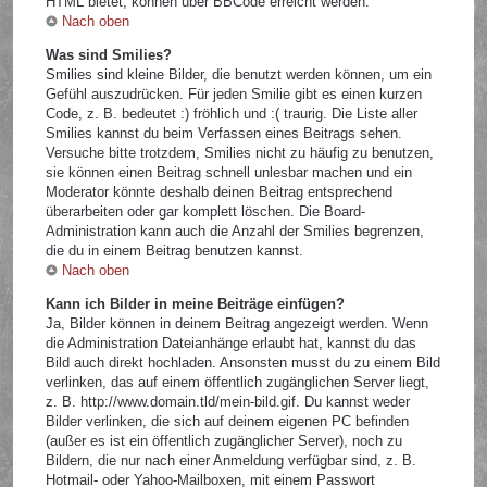
HTML bietet, können über BBCode erreicht werden.
Nach oben
Was sind Smilies?
Smilies sind kleine Bilder, die benutzt werden können, um ein
Gefühl auszudrücken. Für jeden Smilie gibt es einen kurzen
Code, z. B. bedeutet :) fröhlich und :( traurig. Die Liste aller
Smilies kannst du beim Verfassen eines Beitrags sehen.
Versuche bitte trotzdem, Smilies nicht zu häufig zu benutzen,
sie können einen Beitrag schnell unlesbar machen und ein
Moderator könnte deshalb deinen Beitrag entsprechend
überarbeiten oder gar komplett löschen. Die Board-
Administration kann auch die Anzahl der Smilies begrenzen,
die du in einem Beitrag benutzen kannst.
Nach oben
Kann ich Bilder in meine Beiträge einfügen?
Ja, Bilder können in deinem Beitrag angezeigt werden. Wenn
die Administration Dateianhänge erlaubt hat, kannst du das
Bild auch direkt hochladen. Ansonsten musst du zu einem Bild
verlinken, das auf einem öffentlich zugänglichen Server liegt,
z. B. http://www.domain.tld/mein-bild.gif. Du kannst weder
Bilder verlinken, die sich auf deinem eigenen PC befinden
(außer es ist ein öffentlich zugänglicher Server), noch zu
Bildern, die nur nach einer Anmeldung verfügbar sind, z. B.
Hotmail- oder Yahoo-Mailboxen, mit einem Passwort