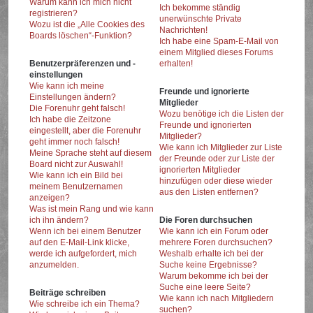
Warum kann ich mich nicht
Ich bekomme ständig
registrieren?
unerwünschte Private
Wozu ist die „Alle Cookies des
Nachrichten!
Boards löschen“-Funktion?
Ich habe eine Spam-E-Mail von
einem Mitglied dieses Forums
Benutzerpräferenzen und -
erhalten!
einstellungen
Wie kann ich meine
Freunde und ignorierte
Einstellungen ändern?
Mitglieder
Die Forenuhr geht falsch!
Wozu benötige ich die Listen der
Ich habe die Zeitzone
Freunde und ignorierten
eingestellt, aber die Forenuhr
Mitglieder?
geht immer noch falsch!
Wie kann ich Mitglieder zur Liste
Meine Sprache steht auf diesem
der Freunde oder zur Liste der
Board nicht zur Auswahl!
ignorierten Mitglieder
Wie kann ich ein Bild bei
hinzufügen oder diese wieder
meinem Benutzernamen
aus den Listen entfernen?
anzeigen?
Was ist mein Rang und wie kann
ich ihn ändern?
Die Foren durchsuchen
Wenn ich bei einem Benutzer
Wie kann ich ein Forum oder
auf den E-Mail-Link klicke,
mehrere Foren durchsuchen?
werde ich aufgefordert, mich
Weshalb erhalte ich bei der
anzumelden.
Suche keine Ergebnisse?
Warum bekomme ich bei der
Suche eine leere Seite?
Beiträge schreiben
Wie kann ich nach Mitgliedern
Wie schreibe ich ein Thema?
suchen?