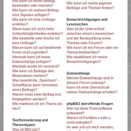
Wie kann ich einen Beitrag
Wie kann ich meine eigenen
bearbeiten oder löschen?
Beiträge und Themen finden?
Wie kann ich meinem Beitrag
eine Signatur anfügen?
Wie kann ich eine Umfrage
Benachrichtigungen und
erstellen?
Lesezeichen
Wieso kann ich nicht mehr
Was ist der Unterschied
Antwortmöglichkeiten erstellen?
zwischen einem Lesezeichen
Wie bearbeite oder lösche ich
und der Beobachtung eines
eine Umfrage?
Themas oder Forums?
Warum kann ich auf bestimmte
Wie kann ich ein Forum oder ein
Foren nicht zugreifen?
Thema beobachten?
Weshalb kann ich keine
Wie deaktiviere ich meine
Dateianhänge anfügen?
Benachrichtigungen?
Weshalb wurde ich verwarnt?
Wie kann ich Beiträge den
Dateianhänge
Moderatoren melden?
Welche Dateianhänge sind in
Was bewirkt die „Speichern“-
diesem Forum zulässig?
Schaltfläche beim Schreiben
Kann ich eine Übersicht all
eines Beitrags?
meiner Dateianhänge erhalten?
Warum muss mein Beitrag erst
freigegeben werden?
Wie markiere ich ein Thema als
phpBB3 betreffende Fragen
neu?
Wer hat diese Forensoftware
entwickelt?
Warum ist Funktion x oder y
Textformatierung und
nicht enthalten?
Thementypen
An wen soll ich mich wenden,
Was ist BBCode?