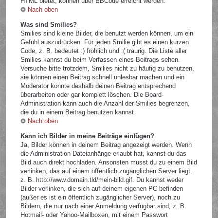
HTML bietet, können über BBCode erreicht werden.
Nach oben
Was sind Smilies?
Smilies sind kleine Bilder, die benutzt werden können, um ein
Gefühl auszudrücken. Für jeden Smilie gibt es einen kurzen
Code, z. B. bedeutet :) fröhlich und :( traurig. Die Liste aller
Smilies kannst du beim Verfassen eines Beitrags sehen.
Versuche bitte trotzdem, Smilies nicht zu häufig zu benutzen,
sie können einen Beitrag schnell unlesbar machen und ein
Moderator könnte deshalb deinen Beitrag entsprechend
überarbeiten oder gar komplett löschen. Die Board-
Administration kann auch die Anzahl der Smilies begrenzen,
die du in einem Beitrag benutzen kannst.
Nach oben
Kann ich Bilder in meine Beiträge einfügen?
Ja, Bilder können in deinem Beitrag angezeigt werden. Wenn
die Administration Dateianhänge erlaubt hat, kannst du das
Bild auch direkt hochladen. Ansonsten musst du zu einem Bild
verlinken, das auf einem öffentlich zugänglichen Server liegt,
z. B. http://www.domain.tld/mein-bild.gif. Du kannst weder
Bilder verlinken, die sich auf deinem eigenen PC befinden
(außer es ist ein öffentlich zugänglicher Server), noch zu
Bildern, die nur nach einer Anmeldung verfügbar sind, z. B.
Hotmail- oder Yahoo-Mailboxen, mit einem Passwort