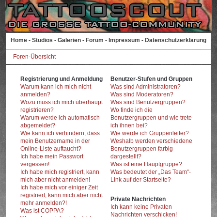
Home
-
Studios
-
Galerien
-
Forum
-
Impressum
-
Datenschutzerklärung
Foren-Übersicht
Registrierung und Anmeldung
Benutzer-Stufen und Gruppen
Warum kann ich mich nicht
Was sind Administratoren?
anmelden?
Was sind Moderatoren?
Wozu muss ich mich überhaupt
Was sind Benutzergruppen?
registrieren?
Wo finde ich die
Warum werde ich automatisch
Benutzergruppen und wie trete
abgemeldet?
ich ihnen bei?
Wie kann ich verhindern, dass
Wie werde ich Gruppenleiter?
mein Benutzername in der
Weshalb werden verschiedene
Online-Liste auftaucht?
Benutzergruppen farbig
Ich habe mein Passwort
dargestellt?
vergessen!
Was ist eine Hauptgruppe?
Ich habe mich registriert, kann
Was bedeutet der „Das Team“-
mich aber nicht anmelden!
Link auf der Startseite?
Ich habe mich vor einiger Zeit
registriert, kann mich aber nicht
Private Nachrichten
mehr anmelden?!
Ich kann keine Privaten
Was ist COPPA?
Nachrichten verschicken!