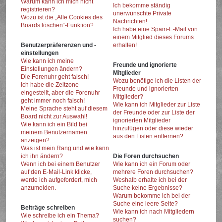
Warum kann ich mich nicht
Ich bekomme ständig
registrieren?
unerwünschte Private
Wozu ist die „Alle Cookies des
Nachrichten!
Boards löschen“-Funktion?
Ich habe eine Spam-E-Mail von
einem Mitglied dieses Forums
Benutzerpräferenzen und -
erhalten!
einstellungen
Wie kann ich meine
Freunde und ignorierte
Einstellungen ändern?
Mitglieder
Die Forenuhr geht falsch!
Wozu benötige ich die Listen der
Ich habe die Zeitzone
Freunde und ignorierten
eingestellt, aber die Forenuhr
Mitglieder?
geht immer noch falsch!
Wie kann ich Mitglieder zur Liste
Meine Sprache steht auf diesem
der Freunde oder zur Liste der
Board nicht zur Auswahl!
ignorierten Mitglieder
Wie kann ich ein Bild bei
hinzufügen oder diese wieder
meinem Benutzernamen
aus den Listen entfernen?
anzeigen?
Was ist mein Rang und wie kann
ich ihn ändern?
Die Foren durchsuchen
Wenn ich bei einem Benutzer
Wie kann ich ein Forum oder
auf den E-Mail-Link klicke,
mehrere Foren durchsuchen?
werde ich aufgefordert, mich
Weshalb erhalte ich bei der
anzumelden.
Suche keine Ergebnisse?
Warum bekomme ich bei der
Suche eine leere Seite?
Beiträge schreiben
Wie kann ich nach Mitgliedern
Wie schreibe ich ein Thema?
suchen?