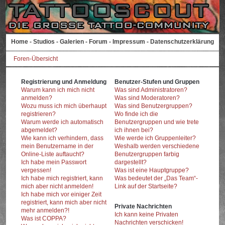
Home
-
Studios
-
Galerien
-
Forum
-
Impressum
-
Datenschutzerklärung
Foren-Übersicht
Registrierung und Anmeldung
Benutzer-Stufen und Gruppen
Warum kann ich mich nicht
Was sind Administratoren?
anmelden?
Was sind Moderatoren?
Wozu muss ich mich überhaupt
Was sind Benutzergruppen?
registrieren?
Wo finde ich die
Warum werde ich automatisch
Benutzergruppen und wie trete
abgemeldet?
ich ihnen bei?
Wie kann ich verhindern, dass
Wie werde ich Gruppenleiter?
mein Benutzername in der
Weshalb werden verschiedene
Online-Liste auftaucht?
Benutzergruppen farbig
Ich habe mein Passwort
dargestellt?
vergessen!
Was ist eine Hauptgruppe?
Ich habe mich registriert, kann
Was bedeutet der „Das Team“-
mich aber nicht anmelden!
Link auf der Startseite?
Ich habe mich vor einiger Zeit
registriert, kann mich aber nicht
Private Nachrichten
mehr anmelden?!
Ich kann keine Privaten
Was ist COPPA?
Nachrichten verschicken!