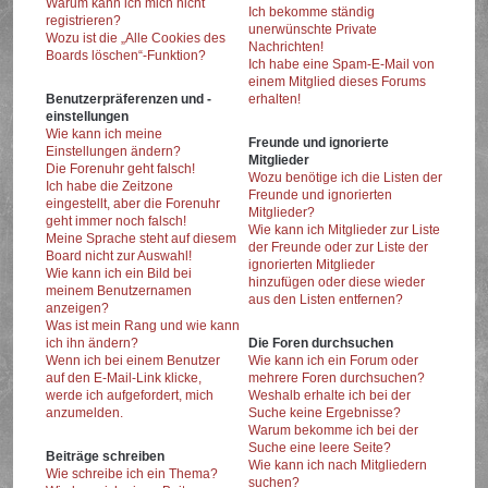
Warum kann ich mich nicht
Ich bekomme ständig
registrieren?
unerwünschte Private
Wozu ist die „Alle Cookies des
Nachrichten!
Boards löschen“-Funktion?
Ich habe eine Spam-E-Mail von
einem Mitglied dieses Forums
Benutzerpräferenzen und -
erhalten!
einstellungen
Wie kann ich meine
Freunde und ignorierte
Einstellungen ändern?
Mitglieder
Die Forenuhr geht falsch!
Wozu benötige ich die Listen der
Ich habe die Zeitzone
Freunde und ignorierten
eingestellt, aber die Forenuhr
Mitglieder?
geht immer noch falsch!
Wie kann ich Mitglieder zur Liste
Meine Sprache steht auf diesem
der Freunde oder zur Liste der
Board nicht zur Auswahl!
ignorierten Mitglieder
Wie kann ich ein Bild bei
hinzufügen oder diese wieder
meinem Benutzernamen
aus den Listen entfernen?
anzeigen?
Was ist mein Rang und wie kann
ich ihn ändern?
Die Foren durchsuchen
Wenn ich bei einem Benutzer
Wie kann ich ein Forum oder
auf den E-Mail-Link klicke,
mehrere Foren durchsuchen?
werde ich aufgefordert, mich
Weshalb erhalte ich bei der
anzumelden.
Suche keine Ergebnisse?
Warum bekomme ich bei der
Suche eine leere Seite?
Beiträge schreiben
Wie kann ich nach Mitgliedern
Wie schreibe ich ein Thema?
suchen?