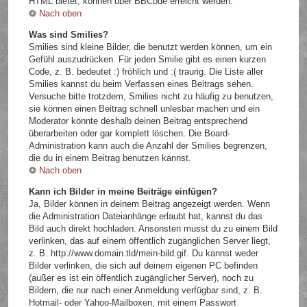
HTML bietet, können über BBCode erreicht werden.
Nach oben
Was sind Smilies?
Smilies sind kleine Bilder, die benutzt werden können, um ein
Gefühl auszudrücken. Für jeden Smilie gibt es einen kurzen
Code, z. B. bedeutet :) fröhlich und :( traurig. Die Liste aller
Smilies kannst du beim Verfassen eines Beitrags sehen.
Versuche bitte trotzdem, Smilies nicht zu häufig zu benutzen,
sie können einen Beitrag schnell unlesbar machen und ein
Moderator könnte deshalb deinen Beitrag entsprechend
überarbeiten oder gar komplett löschen. Die Board-
Administration kann auch die Anzahl der Smilies begrenzen,
die du in einem Beitrag benutzen kannst.
Nach oben
Kann ich Bilder in meine Beiträge einfügen?
Ja, Bilder können in deinem Beitrag angezeigt werden. Wenn
die Administration Dateianhänge erlaubt hat, kannst du das
Bild auch direkt hochladen. Ansonsten musst du zu einem Bild
verlinken, das auf einem öffentlich zugänglichen Server liegt,
z. B. http://www.domain.tld/mein-bild.gif. Du kannst weder
Bilder verlinken, die sich auf deinem eigenen PC befinden
(außer es ist ein öffentlich zugänglicher Server), noch zu
Bildern, die nur nach einer Anmeldung verfügbar sind, z. B.
Hotmail- oder Yahoo-Mailboxen, mit einem Passwort