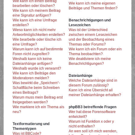
Wie kann ich einen Beitrag
Wie kann ich meine eigenen
bearbeiten oder löschen?
Beiträge und Themen finden?
Wie kann ich meinem Beitrag
eine Signatur anfügen?
Wie kann ich eine Umfrage
Benachrichtigungen und
erstellen?
Lesezeichen
Wieso kann ich nicht mehr
Was ist der Unterschied
Antwortmöglichkeiten erstellen?
zwischen einem Lesezeichen
Wie bearbeite oder lösche ich
und der Beobachtung eines
eine Umfrage?
Themas oder Forums?
Warum kann ich auf bestimmte
Wie kann ich ein Forum oder ein
Foren nicht zugreifen?
Thema beobachten?
Weshalb kann ich keine
Wie deaktiviere ich meine
Dateianhänge anfügen?
Benachrichtigungen?
Weshalb wurde ich verwarnt?
Wie kann ich Beiträge den
Dateianhänge
Moderatoren melden?
Welche Dateianhänge sind in
Was bewirkt die „Speichern“-
diesem Forum zulässig?
Schaltfläche beim Schreiben
Kann ich eine Übersicht all
eines Beitrags?
meiner Dateianhänge erhalten?
Warum muss mein Beitrag erst
freigegeben werden?
Wie markiere ich ein Thema als
phpBB3 betreffende Fragen
neu?
Wer hat diese Forensoftware
entwickelt?
Warum ist Funktion x oder y
Textformatierung und
nicht enthalten?
Thementypen
An wen soll ich mich wenden,
Was ist BBCode?