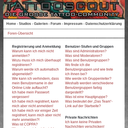
Home
-
Studios
-
Galerien
-
Forum
-
Impressum
-
Datenschutzerklärung
Foren-Übersicht
Registrierung und Anmeldung
Benutzer-Stufen und Gruppen
Warum kann ich mich nicht
Was sind Administratoren?
anmelden?
Was sind Moderatoren?
Wozu muss ich mich überhaupt
Was sind Benutzergruppen?
registrieren?
Wo finde ich die
Warum werde ich automatisch
Benutzergruppen und wie trete
abgemeldet?
ich ihnen bei?
Wie kann ich verhindern, dass
Wie werde ich Gruppenleiter?
mein Benutzername in der
Weshalb werden verschiedene
Online-Liste auftaucht?
Benutzergruppen farbig
Ich habe mein Passwort
dargestellt?
vergessen!
Was ist eine Hauptgruppe?
Ich habe mich registriert, kann
Was bedeutet der „Das Team“-
mich aber nicht anmelden!
Link auf der Startseite?
Ich habe mich vor einiger Zeit
registriert, kann mich aber nicht
Private Nachrichten
mehr anmelden?!
Ich kann keine Privaten
Was ist COPPA?
Nachrichten verschicken!