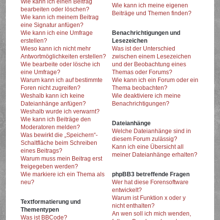
Wie kann ich einen Beitrag
Wie kann ich meine eigenen
bearbeiten oder löschen?
Beiträge und Themen finden?
Wie kann ich meinem Beitrag
eine Signatur anfügen?
Wie kann ich eine Umfrage
Benachrichtigungen und
erstellen?
Lesezeichen
Wieso kann ich nicht mehr
Was ist der Unterschied
Antwortmöglichkeiten erstellen?
zwischen einem Lesezeichen
Wie bearbeite oder lösche ich
und der Beobachtung eines
eine Umfrage?
Themas oder Forums?
Warum kann ich auf bestimmte
Wie kann ich ein Forum oder ein
Foren nicht zugreifen?
Thema beobachten?
Weshalb kann ich keine
Wie deaktiviere ich meine
Dateianhänge anfügen?
Benachrichtigungen?
Weshalb wurde ich verwarnt?
Wie kann ich Beiträge den
Dateianhänge
Moderatoren melden?
Welche Dateianhänge sind in
Was bewirkt die „Speichern“-
diesem Forum zulässig?
Schaltfläche beim Schreiben
Kann ich eine Übersicht all
eines Beitrags?
meiner Dateianhänge erhalten?
Warum muss mein Beitrag erst
freigegeben werden?
Wie markiere ich ein Thema als
phpBB3 betreffende Fragen
neu?
Wer hat diese Forensoftware
entwickelt?
Warum ist Funktion x oder y
Textformatierung und
nicht enthalten?
Thementypen
An wen soll ich mich wenden,
Was ist BBCode?