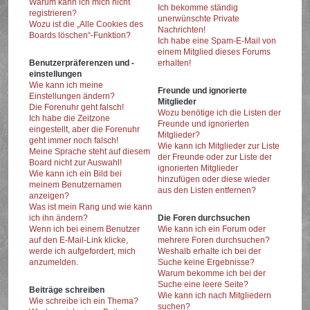
Warum kann ich mich nicht
Ich bekomme ständig
registrieren?
unerwünschte Private
Wozu ist die „Alle Cookies des
Nachrichten!
Boards löschen“-Funktion?
Ich habe eine Spam-E-Mail von
einem Mitglied dieses Forums
Benutzerpräferenzen und -
erhalten!
einstellungen
Wie kann ich meine
Freunde und ignorierte
Einstellungen ändern?
Mitglieder
Die Forenuhr geht falsch!
Wozu benötige ich die Listen der
Ich habe die Zeitzone
Freunde und ignorierten
eingestellt, aber die Forenuhr
Mitglieder?
geht immer noch falsch!
Wie kann ich Mitglieder zur Liste
Meine Sprache steht auf diesem
der Freunde oder zur Liste der
Board nicht zur Auswahl!
ignorierten Mitglieder
Wie kann ich ein Bild bei
hinzufügen oder diese wieder
meinem Benutzernamen
aus den Listen entfernen?
anzeigen?
Was ist mein Rang und wie kann
ich ihn ändern?
Die Foren durchsuchen
Wenn ich bei einem Benutzer
Wie kann ich ein Forum oder
auf den E-Mail-Link klicke,
mehrere Foren durchsuchen?
werde ich aufgefordert, mich
Weshalb erhalte ich bei der
anzumelden.
Suche keine Ergebnisse?
Warum bekomme ich bei der
Suche eine leere Seite?
Beiträge schreiben
Wie kann ich nach Mitgliedern
Wie schreibe ich ein Thema?
suchen?