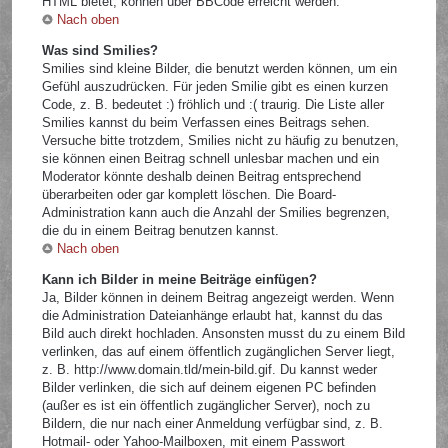
HTML bietet, können über BBCode erreicht werden.
Nach oben
Was sind Smilies?
Smilies sind kleine Bilder, die benutzt werden können, um ein
Gefühl auszudrücken. Für jeden Smilie gibt es einen kurzen
Code, z. B. bedeutet :) fröhlich und :( traurig. Die Liste aller
Smilies kannst du beim Verfassen eines Beitrags sehen.
Versuche bitte trotzdem, Smilies nicht zu häufig zu benutzen,
sie können einen Beitrag schnell unlesbar machen und ein
Moderator könnte deshalb deinen Beitrag entsprechend
überarbeiten oder gar komplett löschen. Die Board-
Administration kann auch die Anzahl der Smilies begrenzen,
die du in einem Beitrag benutzen kannst.
Nach oben
Kann ich Bilder in meine Beiträge einfügen?
Ja, Bilder können in deinem Beitrag angezeigt werden. Wenn
die Administration Dateianhänge erlaubt hat, kannst du das
Bild auch direkt hochladen. Ansonsten musst du zu einem Bild
verlinken, das auf einem öffentlich zugänglichen Server liegt,
z. B. http://www.domain.tld/mein-bild.gif. Du kannst weder
Bilder verlinken, die sich auf deinem eigenen PC befinden
(außer es ist ein öffentlich zugänglicher Server), noch zu
Bildern, die nur nach einer Anmeldung verfügbar sind, z. B.
Hotmail- oder Yahoo-Mailboxen, mit einem Passwort