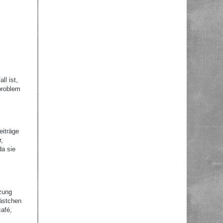
ll ist,
problem
eiträge
r,
da sie
zung
Kästchen
afé,