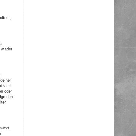
altest,
u,
 wieder
ei
 deiner
tiviert
en oder
olge den
lter
swort.
e