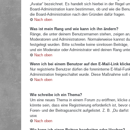
„Avatar“ bezeichnet. Es handelt sich hierbei in der Regel u
Board-Administration kann bestimmen, ob und wie die Benut
die Board-Administration nach den Gründen dafür fragen.
Nach oben
Was ist mein Rang und wie kann ich ihn ändern?
Ränge, die unter deinem Benutzernamen stehen, zeigen an, w
Moderatoren und Administratoren. Normalerweise kannst du 
festgelegt wurden. Bitte schreibe keine sinnlosen Beiträg
und ein Moderator oder Administrator wird deinen Rang unt
Nach oben
Wenn ich bei einem Benutzer auf den E-Mail-Link klick
Nur registrierte Benutzer dürfen die foreninterne E-Mail-Fu
Administration freigeschaltet wurde. Diese Maßnahme soll
Nach oben
Wie schreibe ich ein Thema?
Um eine neues Thema in einem Forum zu eröffnen, klicke a
könnte sein, dass eine Registrierung erforderlich ist, bevo
Foren- und der Beitragsansicht aufgelistet. Z. B. „Du darf
usw.
Nach oben
Wie kann ich einen Beitrag bearbeiten oder löschen?