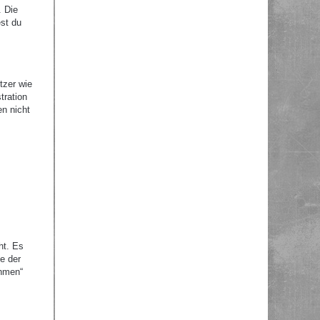
. Die
st du
tzer wie
tration
en nicht
ht. Es
e der
ehmen“