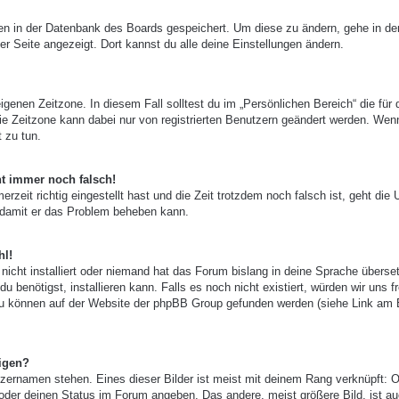
ngen in der Datenbank des Boards gespeichert. Um diese zu ändern, gehe in de
er Seite angezeigt. Dort kannst du alle deine Einstellungen ändern.
igenen Zeitzone. In diesem Fall solltest du im „Persönlichen Bereich“ die für 
 Die Zeitzone kann dabei nur von registrierten Benutzern geändert werden. Wen
t zu tun.
ht immer noch falsch!
zeit richtig eingestellt hast und die Zeit trotzdem noch falsch ist, geht die 
, damit er das Problem beheben kann.
hl!
nicht installiert oder niemand hat das Forum bislang in deine Sprache überset
u benötigst, installieren kann. Falls es noch nicht existiert, würden wir uns f
zu können auf der Website der phpBB Group gefunden werden (siehe Link am
igen?
zernamen stehen. Eines dieser Bilder ist meist mit deinem Rang verknüpft: O
 oder deinen Status im Forum angeben. Das andere, meist größere Bild, ist au