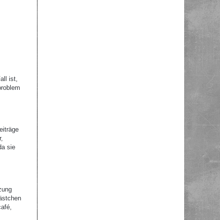
ll ist,
problem
eiträge
r,
da sie
zung
Kästchen
afé,