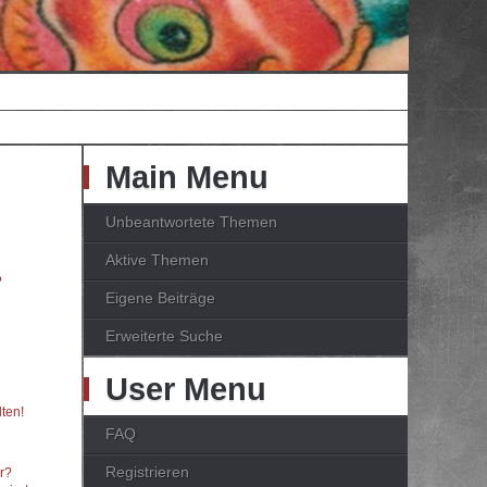
Main Menu
Unbeantwortete Themen
Aktive Themen
?
Eigene Beiträge
Erweiterte Suche
User Menu
ten!
FAQ
Registrieren
er?