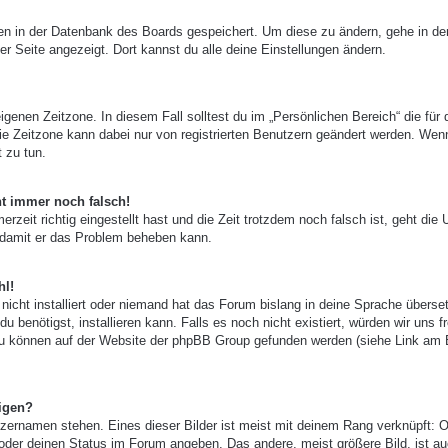
ngen in der Datenbank des Boards gespeichert. Um diese zu ändern, gehe in de
er Seite angezeigt. Dort kannst du alle deine Einstellungen ändern.
igenen Zeitzone. In diesem Fall solltest du im „Persönlichen Bereich“ die für 
 Die Zeitzone kann dabei nur von registrierten Benutzern geändert werden. Wen
t zu tun.
ht immer noch falsch!
zeit richtig eingestellt hast und die Zeit trotzdem noch falsch ist, geht die 
, damit er das Problem beheben kann.
hl!
nicht installiert oder niemand hat das Forum bislang in deine Sprache überset
u benötigst, installieren kann. Falls es noch nicht existiert, würden wir uns f
zu können auf der Website der phpBB Group gefunden werden (siehe Link am
igen?
zernamen stehen. Eines dieser Bilder ist meist mit deinem Rang verknüpft: O
 oder deinen Status im Forum angeben. Das andere, meist größere Bild, ist au