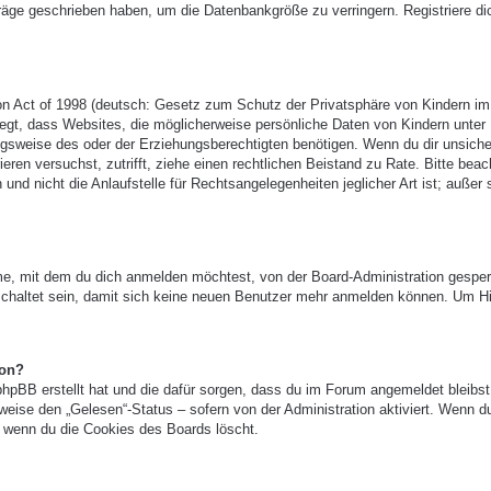
träge geschrieben haben, um die Datenbankgröße zu verringern. Registriere di
n Act of 1998 (deutsch: Gesetz zum Schutz der Privatsphäre von Kindern im
legt, dass Websites, die möglicherweise persönliche Daten von Kindern unter
gsweise des oder der Erziehungsberechtigten benötigen. Wenn du dir unsicher
ieren versuchst, zutrifft, ziehe einen rechtlichen Beistand zu Rate. Bitte beac
 nicht die Anlaufstelle für Rechtsangelegenheiten jeglicher Art ist; außer 
e, mit dem du dich anmelden möchtest, von der Board-Administration gesper
chaltet sein, damit sich keine neuen Benutzer mehr anmelden können. Um Hi
ion?
phpBB erstellt hat und die dafür sorgen, dass du im Forum angemeldet bleibst
eise den „Gelesen“-Status – sofern von der Administration aktiviert. Wenn d
 wenn du die Cookies des Boards löscht.