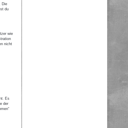
. Die
st du
tzer wie
tration
en nicht
ht. Es
e der
ehmen“