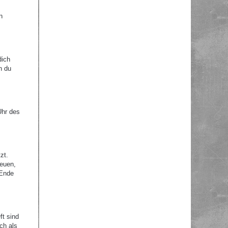
n
dich
n du
Uhr des
zt.
reuen,
 Ende
ft sind
ch als