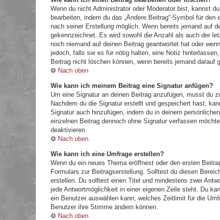
Wenn du nicht Administrator oder Moderator bist, kannst du
bearbeiten, indem du das „Ändere Beitrag“-Symbol für den e
nach seiner Erstellung möglich. Wenn bereits jemand auf dei
gekennzeichnet. Es wird sowohl die Anzahl als auch der let
noch niemand auf deinen Beitrag geantwortet hat oder wenn 
jedoch, falls sie es für nötig halten, eine Notiz hinterlass
Beitrag nicht löschen können, wenn bereits jemand darauf g
Nach oben
Wie kann ich meinem Beitrag eine Signatur anfügen?
Um eine Signatur an deinen Beitrag anzufügen, musst du zu
Nachdem du die Signatur erstellt und gespeichert hast, kan
Signatur auch hinzufügen, indem du in deinem persönliche
einzelnen Beitrag dennoch ohne Signatur verfassen möchtes
deaktivieren.
Nach oben
Wie kann ich eine Umfrage erstellen?
Wenn du ein neues Thema eröffnest oder den ersten Beitrag 
Formulars zur Beitragserstellung. Solltest du diesen Berei
erstellen. Du solltest einen Titel und mindestens zwei Antw
jede Antwortmöglichkeit in einer eigenen Zeile steht. Du k
ein Benutzer auswählen kann, welches Zeitlimit für die Umfr
Benutzer ihre Stimme ändern können.
Nach oben