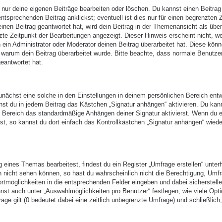
 nur deine eigenen Beiträge bearbeiten oder löschen. Du kannst einen Beitrag
ntsprechenden Beitrag anklickst; eventuell ist dies nur für einen begrenzten 
nen Beitrag geantwortet hat, wird dein Beitrag in der Themenansicht als über
zte Zeitpunkt der Bearbeitungen angezeigt. Dieser Hinweis erscheint nicht, w
ein Administrator oder Moderator deinen Beitrag überarbeitet hat. Diese kön
en, warum dein Beitrag überarbeitet wurde. Bitte beachte, dass normale Benutze
eantwortet hat.
nächst eine solche in den Einstellungen in deinem persönlichen Bereich entw
nst du in jedem Beitrag das Kästchen „Signatur anhängen“ aktivieren. Du kan
n Bereich das standardmäßige Anhängen deiner Signatur aktivierst. Wenn du 
t, so kannst du dort einfach das Kontrollkästchen „Signatur anhängen“ wiede
eines Themas bearbeitest, findest du ein Register „Umfrage erstellen“ unter
ch nicht sehen können, so hast du wahrscheinlich nicht die Berechtigung, Umf
ortmöglichkeiten in die entsprechenden Felder eingeben und dabei sicherstell
annst auch unter „Auswahlmöglichkeiten pro Benutzer“ festlegen, wie viele Opt
age gilt (0 bedeutet dabei eine zeitlich unbegrenzte Umfrage) und schließlich,