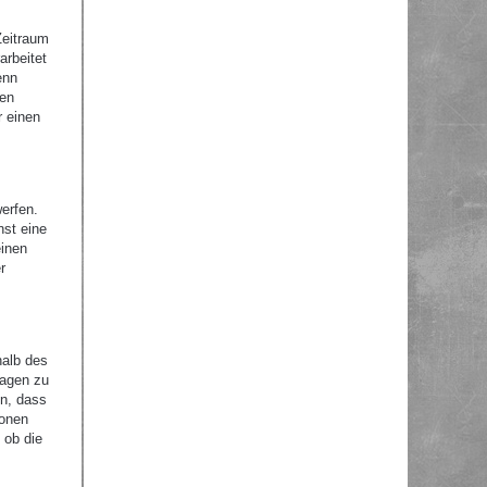
Zeitraum
arbeitet
enn
nen
r einen
erfen.
nst eine
einen
r
halb des
ragen zu
en, dass
ionen
 ob die