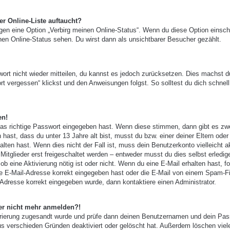
r Online-Liste auftaucht?
ngen eine Option „Verbirg meinen Online-Status“. Wenn du diese Option einsch
nen Online-Status sehen. Du wirst dann als unsichtbarer Besucher gezählt.
wort nicht wieder mitteilen, du kannst es jedoch zurücksetzen. Dies machst d
t vergessen“ klickst und den Anweisungen folgst. So solltest du dich schnell
en!
das richtige Passwort eingegeben hast. Wenn diese stimmen, dann gibt es zw
 hast, dass du unter 13 Jahre alt bist, musst du bzw. einer deiner Eltern oder
ten hast. Wenn dies nicht der Fall ist, muss dein Benutzerkonto vielleicht ak
tglieder erst freigeschaltet werden – entweder musst du dies selbst erledig
, ob eine Aktivierung nötig ist oder nicht. Wenn du eine E-Mail erhalten hast, f
e E-Mail-Adresse korrekt eingegeben hast oder die E-Mail von einem Spam-Fi
-Adresse korrekt eingegeben wurde, dann kontaktiere einen Administrator.
aber nicht mehr anmelden?!
gistrierung zugesandt wurde und prüfe dann deinen Benutzernamen und dein Pas
us verschieden Gründen deaktiviert oder gelöscht hat. Außerdem löschen viel