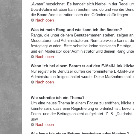
„Avatar“ bezeichnet. Es handelt sich hierbei in der Regel u
Board-Administration kann bestimmen, ob und wie die Benut
die Board-Administration nach den Gründen dafür fragen.
Nach oben
Was ist mein Rang und wie kann ich ihn ändern?
Ränge, die unter deinem Benutzernamen stehen, zeigen an, w
Moderatoren und Administratoren. Normalerweise kannst du 
festgelegt wurden. Bitte schreibe keine sinnlosen Beiträg
und ein Moderator oder Administrator wird deinen Rang unt
Nach oben
Wenn ich bei einem Benutzer auf den E-Mail-Link klick
Nur registrierte Benutzer dürfen die foreninterne E-Mail-Fu
Administration freigeschaltet wurde. Diese Maßnahme soll
Nach oben
Wie schreibe ich ein Thema?
Um eine neues Thema in einem Forum zu eröffnen, klicke a
könnte sein, dass eine Registrierung erforderlich ist, bevo
Foren- und der Beitragsansicht aufgelistet. Z. B. „Du darf
usw.
Nach oben
Wie kann ich einen Beitrag bearbeiten oder löschen?