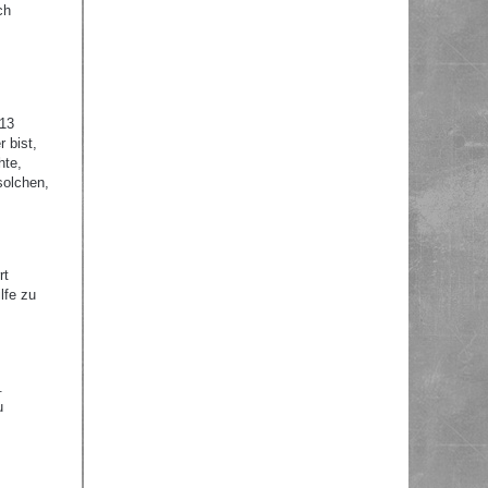
ch
 13
 bist,
hte,
solchen,
rt
lfe zu
.
u