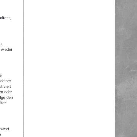
altest,
u,
 wieder
ei
 deiner
tiviert
en oder
olge den
lter
swort.
e