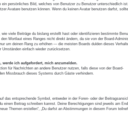
m ein persönliches Bild, welches von Benutzer zu Benutzer unterschiedlich ist
zer Avatare benutzen können. Wenn du keinen Avatar benutzen darfst, sollte
ie viele Beiträge du bislang erstellt hast oder identifizieren bestimmte Benu
den Wortlaut eines Ranges nicht direkt ändern, da sie von der Board-Adminis
e, nur um deinen Rang zu erhöhen — die meisten Boards dulden dieses Verhalt
er Umständen einfach wieder zurücksetzen.
e, werde ich aufgefordert, mich anzumelden.
nktion für Nachrichten an andere Benutzer nutzen, falls diese von der Board-
 den Missbrauch dieses Systems durch Gäste verhindern.
uf das entsprechende Symbol, entweder in der Foren- oder der Beitragsansic
r du einen Beitrag schreiben kannst. Deine Berechtigungen sind jeweils am End
st neue Themen erstellen“, „Du darfst an Abstimmungen in diesem Forum teiln