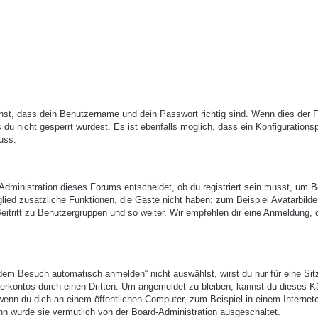
hst, dass dein Benutzername und dein Passwort richtig sind. Wenn dies der Fa
du nicht gesperrt wurdest. Es ist ebenfalls möglich, dass ein Konfigurations
uss.
-Administration dieses Forums entscheidet, ob du registriert sein musst, um B
itglied zusätzliche Funktionen, die Gäste nicht haben: zum Beispiel Avatarbilde
eitritt zu Benutzergruppen und so weiter. Wir empfehlen dir eine Anmeldung, 
em Besuch automatisch anmelden“ nicht auswählst, wirst du nur für eine Sit
erkontos durch einen Dritten. Um angemeldet zu bleiben, kannst du dieses 
enn du dich an einem öffentlichen Computer, zum Beispiel in einem Internetc
nn wurde sie vermutlich von der Board-Administration ausgeschaltet.