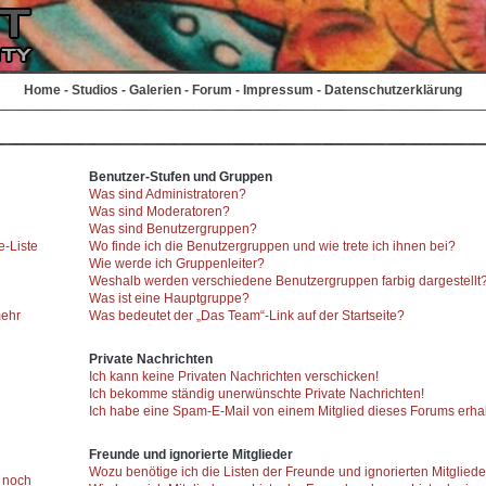
Home
-
Studios
-
Galerien
-
Forum
-
Impressum
-
Datenschutzerklärung
Benutzer-Stufen und Gruppen
Was sind Administratoren?
Was sind Moderatoren?
Was sind Benutzergruppen?
e-Liste
Wo finde ich die Benutzergruppen und wie trete ich ihnen bei?
Wie werde ich Gruppenleiter?
Weshalb werden verschiedene Benutzergruppen farbig dargestellt
Was ist eine Hauptgruppe?
mehr
Was bedeutet der „Das Team“-Link auf der Startseite?
Private Nachrichten
Ich kann keine Privaten Nachrichten verschicken!
Ich bekomme ständig unerwünschte Private Nachrichten!
Ich habe eine Spam-E-Mail von einem Mitglied dieses Forums erhal
Freunde und ignorierte Mitglieder
Wozu benötige ich die Listen der Freunde und ignorierten Mitglied
r noch