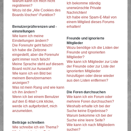
Warum kann ich mich nicht
Ich bekomme ständig
registrieren?
unerwünschte Private
Wozu ist die „Alle Cookies des
Nachrichten!
Boards löschen“-Funktion?
Ich habe eine Spam-E-Mail von
einem Mitglied dieses Forums
Benutzerpräferenzen und -
erhalten!
einstellungen
Wie kann ich meine
Freunde und ignorierte
Einstellungen ändern?
Mitglieder
Die Forenuhr geht falsch!
Wozu benötige ich die Listen der
Ich habe die Zeitzone
Freunde und ignorierten
eingestellt, aber die Forenuhr
Mitglieder?
geht immer noch falsch!
Wie kann ich Mitglieder zur Liste
Meine Sprache steht auf diesem
der Freunde oder zur Liste der
Board nicht zur Auswahl!
ignorierten Mitglieder
Wie kann ich ein Bild bei
hinzufügen oder diese wieder
meinem Benutzernamen
aus den Listen entfernen?
anzeigen?
Was ist mein Rang und wie kann
ich ihn ändern?
Die Foren durchsuchen
Wenn ich bei einem Benutzer
Wie kann ich ein Forum oder
auf den E-Mail-Link klicke,
mehrere Foren durchsuchen?
werde ich aufgefordert, mich
Weshalb erhalte ich bei der
anzumelden.
Suche keine Ergebnisse?
Warum bekomme ich bei der
Suche eine leere Seite?
Beiträge schreiben
Wie kann ich nach Mitgliedern
Wie schreibe ich ein Thema?
suchen?