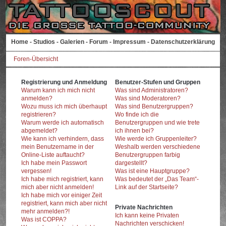
Home
-
Studios
-
Galerien
-
Forum
-
Impressum
-
Datenschutzerklärung
Foren-Übersicht
Registrierung und Anmeldung
Benutzer-Stufen und Gruppen
Warum kann ich mich nicht
Was sind Administratoren?
anmelden?
Was sind Moderatoren?
Wozu muss ich mich überhaupt
Was sind Benutzergruppen?
registrieren?
Wo finde ich die
Warum werde ich automatisch
Benutzergruppen und wie trete
abgemeldet?
ich ihnen bei?
Wie kann ich verhindern, dass
Wie werde ich Gruppenleiter?
mein Benutzername in der
Weshalb werden verschiedene
Online-Liste auftaucht?
Benutzergruppen farbig
Ich habe mein Passwort
dargestellt?
vergessen!
Was ist eine Hauptgruppe?
Ich habe mich registriert, kann
Was bedeutet der „Das Team“-
mich aber nicht anmelden!
Link auf der Startseite?
Ich habe mich vor einiger Zeit
registriert, kann mich aber nicht
Private Nachrichten
mehr anmelden?!
Ich kann keine Privaten
Was ist COPPA?
Nachrichten verschicken!