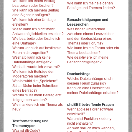
Wie kann ich einen Beitrag
Wie kann ich meine eigenen
bearbeiten oder löschen?
Beiträge und Themen finden?
Wie kann ich meinem Beitrag
eine Signatur anfügen?
Wie kann ich eine Umfrage
Benachrichtigungen und
erstellen?
Lesezeichen
Wieso kann ich nicht mehr
Was ist der Unterschied
Antwortmöglichkeiten erstellen?
zwischen einem Lesezeichen
Wie bearbeite oder lösche ich
und der Beobachtung eines
eine Umfrage?
Themas oder Forums?
Warum kann ich auf bestimmte
Wie kann ich ein Forum oder ein
Foren nicht zugreifen?
Thema beobachten?
Weshalb kann ich keine
Wie deaktiviere ich meine
Dateianhänge anfügen?
Benachrichtigungen?
Weshalb wurde ich verwarnt?
Wie kann ich Beiträge den
Dateianhänge
Moderatoren melden?
Welche Dateianhänge sind in
Was bewirkt die „Speichern“-
diesem Forum zulässig?
Schaltfläche beim Schreiben
Kann ich eine Übersicht all
eines Beitrags?
meiner Dateianhänge erhalten?
Warum muss mein Beitrag erst
freigegeben werden?
Wie markiere ich ein Thema als
phpBB3 betreffende Fragen
neu?
Wer hat diese Forensoftware
entwickelt?
Warum ist Funktion x oder y
Textformatierung und
nicht enthalten?
Thementypen
An wen soll ich mich wenden,
Was ist BBCode?