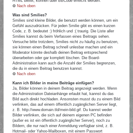
HTML bietet, können über BBCode erreicht werden.
Nach oben
Was sind Smilies?
Smilies sind kleine Bilder, die benutzt werden können, um ein
Gefühl auszudrücken. Für jeden Smilie gibt es einen kurzen
Code, z. B. bedeutet :) fröhlich und :( traurig. Die Liste aller
Smilies kannst du beim Verfassen eines Beitrags sehen.
Versuche bitte trotzdem, Smilies nicht zu häufig zu benutzen,
sie können einen Beitrag schnell unlesbar machen und ein
Moderator könnte deshalb deinen Beitrag entsprechend
überarbeiten oder gar komplett löschen. Die Board-
Administration kann auch die Anzahl der Smilies begrenzen,
die du in einem Beitrag benutzen kannst.
Nach oben
Kann ich Bilder in meine Beiträge einfügen?
Ja, Bilder können in deinem Beitrag angezeigt werden. Wenn
die Administration Dateianhänge erlaubt hat, kannst du das
Bild auch direkt hochladen. Ansonsten musst du zu einem Bild
verlinken, das auf einem öffentlich zugänglichen Server liegt,
z. B. http://www.domain.tld/mein-bild.gif. Du kannst weder
Bilder verlinken, die sich auf deinem eigenen PC befinden
(außer es ist ein öffentlich zugänglicher Server), noch zu
Bildern, die nur nach einer Anmeldung verfügbar sind, z. B.
Hotmail- oder Yahoo-Mailboxen, mit einem Passwort