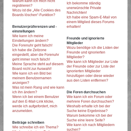
Warum kann ich mich nicht
Ich bekomme ständig
registrieren?
unerwünschte Private
Wozu ist die „Alle Cookies des
Nachrichten!
Boards löschen“-Funktion?
Ich habe eine Spam-E-Mail von
einem Mitglied dieses Forums
Benutzerpräferenzen und -
erhalten!
einstellungen
Wie kann ich meine
Freunde und ignorierte
Einstellungen ändern?
Mitglieder
Die Forenuhr geht falsch!
Wozu benötige ich die Listen der
Ich habe die Zeitzone
Freunde und ignorierten
eingestellt, aber die Forenuhr
Mitglieder?
geht immer noch falsch!
Wie kann ich Mitglieder zur Liste
Meine Sprache steht auf diesem
der Freunde oder zur Liste der
Board nicht zur Auswahl!
ignorierten Mitglieder
Wie kann ich ein Bild bei
hinzufügen oder diese wieder
meinem Benutzernamen
aus den Listen entfernen?
anzeigen?
Was ist mein Rang und wie kann
ich ihn ändern?
Die Foren durchsuchen
Wenn ich bei einem Benutzer
Wie kann ich ein Forum oder
auf den E-Mail-Link klicke,
mehrere Foren durchsuchen?
werde ich aufgefordert, mich
Weshalb erhalte ich bei der
anzumelden.
Suche keine Ergebnisse?
Warum bekomme ich bei der
Suche eine leere Seite?
Beiträge schreiben
Wie kann ich nach Mitgliedern
Wie schreibe ich ein Thema?
suchen?