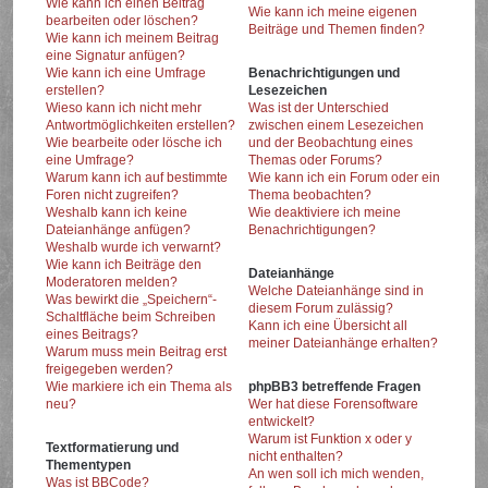
Wie kann ich einen Beitrag
Wie kann ich meine eigenen
bearbeiten oder löschen?
Beiträge und Themen finden?
Wie kann ich meinem Beitrag
eine Signatur anfügen?
Wie kann ich eine Umfrage
Benachrichtigungen und
erstellen?
Lesezeichen
Wieso kann ich nicht mehr
Was ist der Unterschied
Antwortmöglichkeiten erstellen?
zwischen einem Lesezeichen
Wie bearbeite oder lösche ich
und der Beobachtung eines
eine Umfrage?
Themas oder Forums?
Warum kann ich auf bestimmte
Wie kann ich ein Forum oder ein
Foren nicht zugreifen?
Thema beobachten?
Weshalb kann ich keine
Wie deaktiviere ich meine
Dateianhänge anfügen?
Benachrichtigungen?
Weshalb wurde ich verwarnt?
Wie kann ich Beiträge den
Dateianhänge
Moderatoren melden?
Welche Dateianhänge sind in
Was bewirkt die „Speichern“-
diesem Forum zulässig?
Schaltfläche beim Schreiben
Kann ich eine Übersicht all
eines Beitrags?
meiner Dateianhänge erhalten?
Warum muss mein Beitrag erst
freigegeben werden?
Wie markiere ich ein Thema als
phpBB3 betreffende Fragen
neu?
Wer hat diese Forensoftware
entwickelt?
Warum ist Funktion x oder y
Textformatierung und
nicht enthalten?
Thementypen
An wen soll ich mich wenden,
Was ist BBCode?