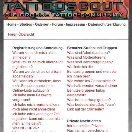
Home
-
Studios
-
Galerien
-
Forum
-
Impressum
-
Datenschutzerklärung
Foren-Übersicht
Registrierung und Anmeldung
Benutzer-Stufen und Gruppen
Warum kann ich mich nicht
Was sind Administratoren?
anmelden?
Was sind Moderatoren?
Wozu muss ich mich überhaupt
Was sind Benutzergruppen?
registrieren?
Wo finde ich die
Warum werde ich automatisch
Benutzergruppen und wie trete
abgemeldet?
ich ihnen bei?
Wie kann ich verhindern, dass
Wie werde ich Gruppenleiter?
mein Benutzername in der
Weshalb werden verschiedene
Online-Liste auftaucht?
Benutzergruppen farbig
Ich habe mein Passwort
dargestellt?
vergessen!
Was ist eine Hauptgruppe?
Ich habe mich registriert, kann
Was bedeutet der „Das Team“-
mich aber nicht anmelden!
Link auf der Startseite?
Ich habe mich vor einiger Zeit
registriert, kann mich aber nicht
Private Nachrichten
mehr anmelden?!
Ich kann keine Privaten
Was ist COPPA?
Nachrichten verschicken!