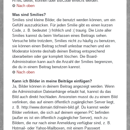
HTML bietet, können über BBCode erreicht werden.
Nach oben
Was sind Smilies?
Smilies sind kleine Bilder, die benutzt werden können, um ein
Gefühl auszudrücken. Für jeden Smilie gibt es einen kurzen
Code, z. B. bedeutet :) fröhlich und :( traurig. Die Liste aller
Smilies kannst du beim Verfassen eines Beitrags sehen.
Versuche bitte trotzdem, Smilies nicht zu häufig zu benutzen,
sie können einen Beitrag schnell unlesbar machen und ein
Moderator könnte deshalb deinen Beitrag entsprechend
überarbeiten oder gar komplett löschen. Die Board-
Administration kann auch die Anzahl der Smilies begrenzen,
die du in einem Beitrag benutzen kannst.
Nach oben
Kann ich Bilder in meine Beiträge einfügen?
Ja, Bilder können in deinem Beitrag angezeigt werden. Wenn
die Administration Dateianhänge erlaubt hat, kannst du das
Bild auch direkt hochladen. Ansonsten musst du zu einem Bild
verlinken, das auf einem öffentlich zugänglichen Server liegt,
z. B. http://www.domain.tld/mein-bild.gif. Du kannst weder
Bilder verlinken, die sich auf deinem eigenen PC befinden
(außer es ist ein öffentlich zugänglicher Server), noch zu
Bildern, die nur nach einer Anmeldung verfügbar sind, z. B.
Hotmail- oder Yahoo-Mailboxen, mit einem Passwort