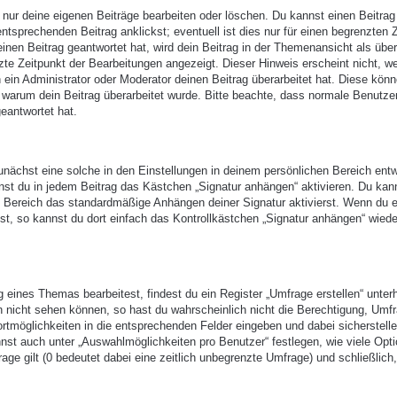
 nur deine eigenen Beiträge bearbeiten oder löschen. Du kannst einen Beitrag
ntsprechenden Beitrag anklickst; eventuell ist dies nur für einen begrenzten 
nen Beitrag geantwortet hat, wird dein Beitrag in der Themenansicht als über
zte Zeitpunkt der Bearbeitungen angezeigt. Dieser Hinweis erscheint nicht, w
ein Administrator oder Moderator deinen Beitrag überarbeitet hat. Diese kön
en, warum dein Beitrag überarbeitet wurde. Bitte beachte, dass normale Benutze
eantwortet hat.
nächst eine solche in den Einstellungen in deinem persönlichen Bereich entw
nst du in jedem Beitrag das Kästchen „Signatur anhängen“ aktivieren. Du kan
n Bereich das standardmäßige Anhängen deiner Signatur aktivierst. Wenn du 
t, so kannst du dort einfach das Kontrollkästchen „Signatur anhängen“ wiede
eines Themas bearbeitest, findest du ein Register „Umfrage erstellen“ unter
ch nicht sehen können, so hast du wahrscheinlich nicht die Berechtigung, Umf
ortmöglichkeiten in die entsprechenden Felder eingeben und dabei sicherstell
annst auch unter „Auswahlmöglichkeiten pro Benutzer“ festlegen, wie viele Opt
age gilt (0 bedeutet dabei eine zeitlich unbegrenzte Umfrage) und schließlich,