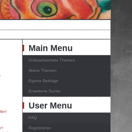
Main Menu
Unbeantwortete Themen
Aktive Themen
?
Eigene Beiträge
Erweiterte Suche
User Menu
ten!
FAQ
Registrieren
er?