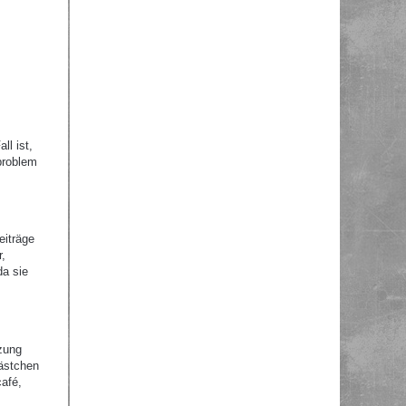
ll ist,
problem
eiträge
r,
da sie
zung
Kästchen
afé,