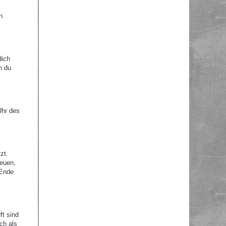
n
dich
n du
Uhr des
zt.
reuen,
 Ende
ft sind
ch als