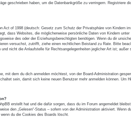
träge geschrieben haben, um die Datenbankgröße zu verringern. Registriere di
n Act of 1998 (deutsch: Gesetz zum Schutz der Privatsphäre von Kindern im
legt, dass Websites, die möglicherweise persönliche Daten von Kindern unter
gsweise des oder der Erziehungsberechtigten benötigen. Wenn du dir unsicher
ieren versuchst, zutrifft, ziehe einen rechtlichen Beistand zu Rate. Bitte beac
 nicht die Anlaufstelle für Rechtsangelegenheiten jeglicher Art ist; außer 
e, mit dem du dich anmelden möchtest, von der Board-Administration gesper
chaltet sein, damit sich keine neuen Benutzer mehr anmelden können. Um Hi
ion?
phpBB erstellt hat und die dafür sorgen, dass du im Forum angemeldet bleibst
eise den „Gelesen“-Status – sofern von der Administration aktiviert. Wenn d
 wenn du die Cookies des Boards löscht.