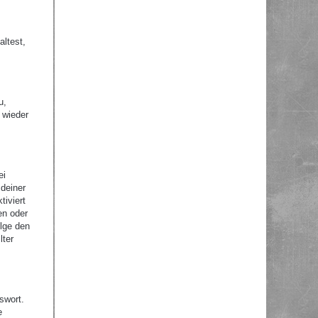
altest,
u,
 wieder
ei
 deiner
tiviert
en oder
olge den
lter
swort.
e