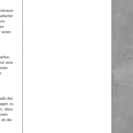
Zeitraum
arbeitet
enn
nen
r einen
erfen.
nst eine
einen
r
halb des
ragen zu
en, dass
ionen
 ob die