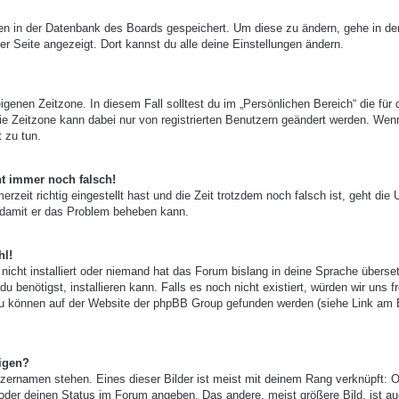
ngen in der Datenbank des Boards gespeichert. Um diese zu ändern, gehe in de
er Seite angezeigt. Dort kannst du alle deine Einstellungen ändern.
igenen Zeitzone. In diesem Fall solltest du im „Persönlichen Bereich“ die für 
 Die Zeitzone kann dabei nur von registrierten Benutzern geändert werden. Wen
t zu tun.
ht immer noch falsch!
zeit richtig eingestellt hast und die Zeit trotzdem noch falsch ist, geht die 
, damit er das Problem beheben kann.
hl!
nicht installiert oder niemand hat das Forum bislang in deine Sprache überset
u benötigst, installieren kann. Falls es noch nicht existiert, würden wir uns f
zu können auf der Website der phpBB Group gefunden werden (siehe Link am
igen?
zernamen stehen. Eines dieser Bilder ist meist mit deinem Rang verknüpft: O
 oder deinen Status im Forum angeben. Das andere, meist größere Bild, ist au