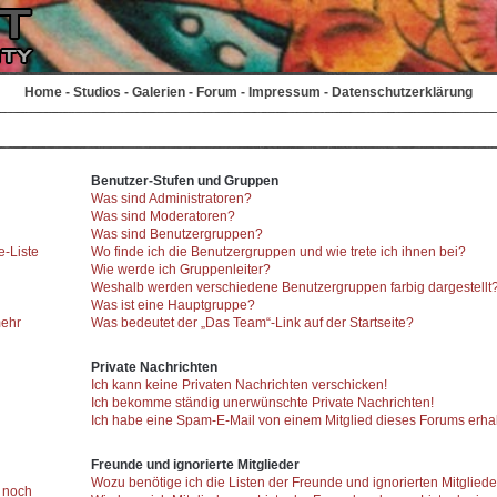
Home
-
Studios
-
Galerien
-
Forum
-
Impressum
-
Datenschutzerklärung
Benutzer-Stufen und Gruppen
Was sind Administratoren?
Was sind Moderatoren?
Was sind Benutzergruppen?
e-Liste
Wo finde ich die Benutzergruppen und wie trete ich ihnen bei?
Wie werde ich Gruppenleiter?
Weshalb werden verschiedene Benutzergruppen farbig dargestellt
Was ist eine Hauptgruppe?
mehr
Was bedeutet der „Das Team“-Link auf der Startseite?
Private Nachrichten
Ich kann keine Privaten Nachrichten verschicken!
Ich bekomme ständig unerwünschte Private Nachrichten!
Ich habe eine Spam-E-Mail von einem Mitglied dieses Forums erhal
Freunde und ignorierte Mitglieder
Wozu benötige ich die Listen der Freunde und ignorierten Mitglied
r noch