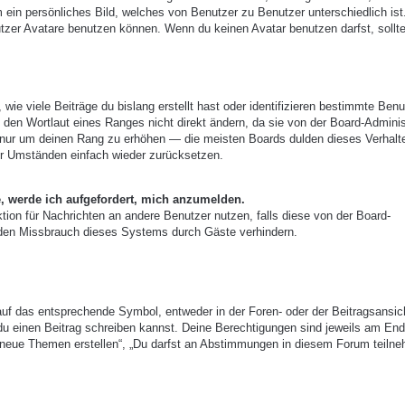
m ein persönliches Bild, welches von Benutzer zu Benutzer unterschiedlich ist
zer Avatare benutzen können. Wenn du keinen Avatar benutzen darfst, sollte
ie viele Beiträge du bislang erstellt hast oder identifizieren bestimmte Benu
den Wortlaut eines Ranges nicht direkt ändern, da sie von der Board-Adminis
e, nur um deinen Rang zu erhöhen — die meisten Boards dulden dieses Verhalt
er Umständen einfach wieder zurücksetzen.
e, werde ich aufgefordert, mich anzumelden.
nktion für Nachrichten an andere Benutzer nutzen, falls diese von der Board-
 den Missbrauch dieses Systems durch Gäste verhindern.
uf das entsprechende Symbol, entweder in der Foren- oder der Beitragsansic
r du einen Beitrag schreiben kannst. Deine Berechtigungen sind jeweils am End
st neue Themen erstellen“, „Du darfst an Abstimmungen in diesem Forum teiln