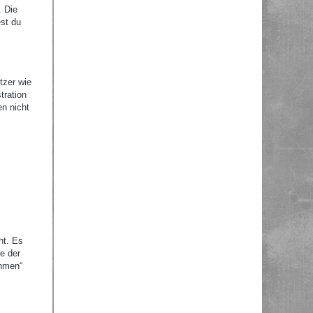
. Die
st du
tzer wie
tration
en nicht
ht. Es
e der
ehmen“