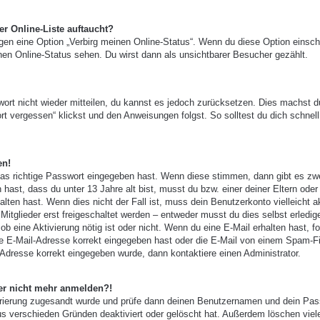
r Online-Liste auftaucht?
ngen eine Option „Verbirg meinen Online-Status“. Wenn du diese Option einsch
nen Online-Status sehen. Du wirst dann als unsichtbarer Besucher gezählt.
wort nicht wieder mitteilen, du kannst es jedoch zurücksetzen. Dies machst d
t vergessen“ klickst und den Anweisungen folgst. So solltest du dich schnell
en!
das richtige Passwort eingegeben hast. Wenn diese stimmen, dann gibt es zw
 hast, dass du unter 13 Jahre alt bist, musst du bzw. einer deiner Eltern oder
ten hast. Wenn dies nicht der Fall ist, muss dein Benutzerkonto vielleicht ak
tglieder erst freigeschaltet werden – entweder musst du dies selbst erledig
, ob eine Aktivierung nötig ist oder nicht. Wenn du eine E-Mail erhalten hast, f
e E-Mail-Adresse korrekt eingegeben hast oder die E-Mail von einem Spam-Fi
-Adresse korrekt eingegeben wurde, dann kontaktiere einen Administrator.
aber nicht mehr anmelden?!
gistrierung zugesandt wurde und prüfe dann deinen Benutzernamen und dein Pas
us verschieden Gründen deaktiviert oder gelöscht hat. Außerdem löschen viel