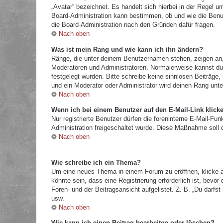
„Avatar“ bezeichnet. Es handelt sich hierbei in der Regel u
Board-Administration kann bestimmen, ob und wie die Benut
die Board-Administration nach den Gründen dafür fragen.
Nach oben
Was ist mein Rang und wie kann ich ihn ändern?
Ränge, die unter deinem Benutzernamen stehen, zeigen an, w
Moderatoren und Administratoren. Normalerweise kannst du 
festgelegt wurden. Bitte schreibe keine sinnlosen Beiträg
und ein Moderator oder Administrator wird deinen Rang unt
Nach oben
Wenn ich bei einem Benutzer auf den E-Mail-Link klick
Nur registrierte Benutzer dürfen die foreninterne E-Mail-Fu
Administration freigeschaltet wurde. Diese Maßnahme soll
Nach oben
Wie schreibe ich ein Thema?
Um eine neues Thema in einem Forum zu eröffnen, klicke a
könnte sein, dass eine Registrierung erforderlich ist, bevo
Foren- und der Beitragsansicht aufgelistet. Z. B. „Du darf
usw.
Nach oben
Wie kann ich einen Beitrag bearbeiten oder löschen?