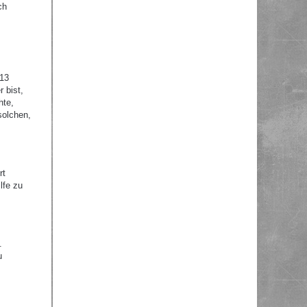
ch
 13
 bist,
hte,
solchen,
rt
lfe zu
.
u