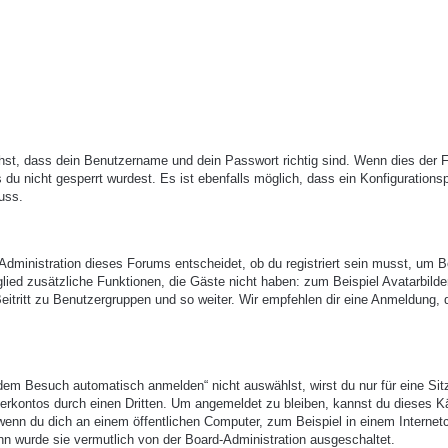
hst, dass dein Benutzername und dein Passwort richtig sind. Wenn dies der Fa
du nicht gesperrt wurdest. Es ist ebenfalls möglich, dass ein Konfigurations
uss.
-Administration dieses Forums entscheidet, ob du registriert sein musst, um B
itglied zusätzliche Funktionen, die Gäste nicht haben: zum Beispiel Avatarbilde
eitritt zu Benutzergruppen und so weiter. Wir empfehlen dir eine Anmeldung, 
em Besuch automatisch anmelden“ nicht auswählst, wirst du nur für eine Sit
erkontos durch einen Dritten. Um angemeldet zu bleiben, kannst du dieses 
enn du dich an einem öffentlichen Computer, zum Beispiel in einem Internetc
nn wurde sie vermutlich von der Board-Administration ausgeschaltet.