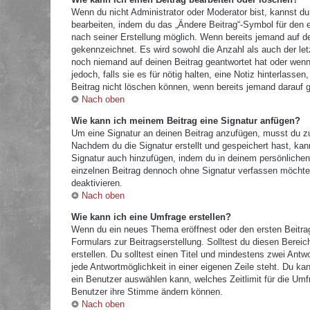
Wenn du nicht Administrator oder Moderator bist, kannst du
bearbeiten, indem du das „Ändere Beitrag“-Symbol für den e
nach seiner Erstellung möglich. Wenn bereits jemand auf dei
gekennzeichnet. Es wird sowohl die Anzahl als auch der let
noch niemand auf deinen Beitrag geantwortet hat oder wenn 
jedoch, falls sie es für nötig halten, eine Notiz hinterlass
Beitrag nicht löschen können, wenn bereits jemand darauf g
Nach oben
Wie kann ich meinem Beitrag eine Signatur anfügen?
Um eine Signatur an deinen Beitrag anzufügen, musst du zu
Nachdem du die Signatur erstellt und gespeichert hast, kan
Signatur auch hinzufügen, indem du in deinem persönliche
einzelnen Beitrag dennoch ohne Signatur verfassen möchtes
deaktivieren.
Nach oben
Wie kann ich eine Umfrage erstellen?
Wenn du ein neues Thema eröffnest oder den ersten Beitrag 
Formulars zur Beitragserstellung. Solltest du diesen Berei
erstellen. Du solltest einen Titel und mindestens zwei Antw
jede Antwortmöglichkeit in einer eigenen Zeile steht. Du k
ein Benutzer auswählen kann, welches Zeitlimit für die Umfr
Benutzer ihre Stimme ändern können.
Nach oben