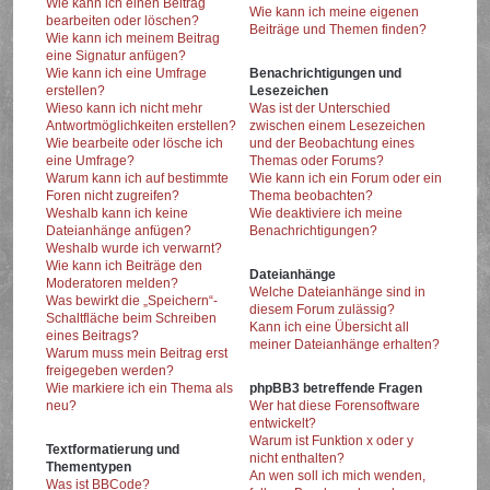
Wie kann ich einen Beitrag
Wie kann ich meine eigenen
bearbeiten oder löschen?
Beiträge und Themen finden?
Wie kann ich meinem Beitrag
eine Signatur anfügen?
Wie kann ich eine Umfrage
Benachrichtigungen und
erstellen?
Lesezeichen
Wieso kann ich nicht mehr
Was ist der Unterschied
Antwortmöglichkeiten erstellen?
zwischen einem Lesezeichen
Wie bearbeite oder lösche ich
und der Beobachtung eines
eine Umfrage?
Themas oder Forums?
Warum kann ich auf bestimmte
Wie kann ich ein Forum oder ein
Foren nicht zugreifen?
Thema beobachten?
Weshalb kann ich keine
Wie deaktiviere ich meine
Dateianhänge anfügen?
Benachrichtigungen?
Weshalb wurde ich verwarnt?
Wie kann ich Beiträge den
Dateianhänge
Moderatoren melden?
Welche Dateianhänge sind in
Was bewirkt die „Speichern“-
diesem Forum zulässig?
Schaltfläche beim Schreiben
Kann ich eine Übersicht all
eines Beitrags?
meiner Dateianhänge erhalten?
Warum muss mein Beitrag erst
freigegeben werden?
Wie markiere ich ein Thema als
phpBB3 betreffende Fragen
neu?
Wer hat diese Forensoftware
entwickelt?
Warum ist Funktion x oder y
Textformatierung und
nicht enthalten?
Thementypen
An wen soll ich mich wenden,
Was ist BBCode?