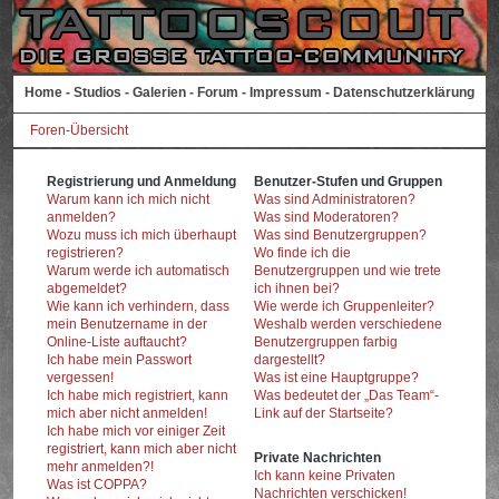
Home
-
Studios
-
Galerien
-
Forum
-
Impressum
-
Datenschutzerklärung
Foren-Übersicht
Registrierung und Anmeldung
Benutzer-Stufen und Gruppen
Warum kann ich mich nicht
Was sind Administratoren?
anmelden?
Was sind Moderatoren?
Wozu muss ich mich überhaupt
Was sind Benutzergruppen?
registrieren?
Wo finde ich die
Warum werde ich automatisch
Benutzergruppen und wie trete
abgemeldet?
ich ihnen bei?
Wie kann ich verhindern, dass
Wie werde ich Gruppenleiter?
mein Benutzername in der
Weshalb werden verschiedene
Online-Liste auftaucht?
Benutzergruppen farbig
Ich habe mein Passwort
dargestellt?
vergessen!
Was ist eine Hauptgruppe?
Ich habe mich registriert, kann
Was bedeutet der „Das Team“-
mich aber nicht anmelden!
Link auf der Startseite?
Ich habe mich vor einiger Zeit
registriert, kann mich aber nicht
Private Nachrichten
mehr anmelden?!
Ich kann keine Privaten
Was ist COPPA?
Nachrichten verschicken!