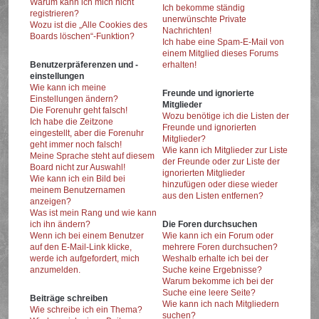
Warum kann ich mich nicht
Ich bekomme ständig
registrieren?
unerwünschte Private
Wozu ist die „Alle Cookies des
Nachrichten!
Boards löschen“-Funktion?
Ich habe eine Spam-E-Mail von
einem Mitglied dieses Forums
Benutzerpräferenzen und -
erhalten!
einstellungen
Wie kann ich meine
Freunde und ignorierte
Einstellungen ändern?
Mitglieder
Die Forenuhr geht falsch!
Wozu benötige ich die Listen der
Ich habe die Zeitzone
Freunde und ignorierten
eingestellt, aber die Forenuhr
Mitglieder?
geht immer noch falsch!
Wie kann ich Mitglieder zur Liste
Meine Sprache steht auf diesem
der Freunde oder zur Liste der
Board nicht zur Auswahl!
ignorierten Mitglieder
Wie kann ich ein Bild bei
hinzufügen oder diese wieder
meinem Benutzernamen
aus den Listen entfernen?
anzeigen?
Was ist mein Rang und wie kann
ich ihn ändern?
Die Foren durchsuchen
Wenn ich bei einem Benutzer
Wie kann ich ein Forum oder
auf den E-Mail-Link klicke,
mehrere Foren durchsuchen?
werde ich aufgefordert, mich
Weshalb erhalte ich bei der
anzumelden.
Suche keine Ergebnisse?
Warum bekomme ich bei der
Suche eine leere Seite?
Beiträge schreiben
Wie kann ich nach Mitgliedern
Wie schreibe ich ein Thema?
suchen?