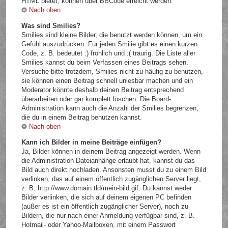
HTML bietet, können über BBCode erreicht werden.
Nach oben
Was sind Smilies?
Smilies sind kleine Bilder, die benutzt werden können, um ein
Gefühl auszudrücken. Für jeden Smilie gibt es einen kurzen
Code, z. B. bedeutet :) fröhlich und :( traurig. Die Liste aller
Smilies kannst du beim Verfassen eines Beitrags sehen.
Versuche bitte trotzdem, Smilies nicht zu häufig zu benutzen,
sie können einen Beitrag schnell unlesbar machen und ein
Moderator könnte deshalb deinen Beitrag entsprechend
überarbeiten oder gar komplett löschen. Die Board-
Administration kann auch die Anzahl der Smilies begrenzen,
die du in einem Beitrag benutzen kannst.
Nach oben
Kann ich Bilder in meine Beiträge einfügen?
Ja, Bilder können in deinem Beitrag angezeigt werden. Wenn
die Administration Dateianhänge erlaubt hat, kannst du das
Bild auch direkt hochladen. Ansonsten musst du zu einem Bild
verlinken, das auf einem öffentlich zugänglichen Server liegt,
z. B. http://www.domain.tld/mein-bild.gif. Du kannst weder
Bilder verlinken, die sich auf deinem eigenen PC befinden
(außer es ist ein öffentlich zugänglicher Server), noch zu
Bildern, die nur nach einer Anmeldung verfügbar sind, z. B.
Hotmail- oder Yahoo-Mailboxen, mit einem Passwort