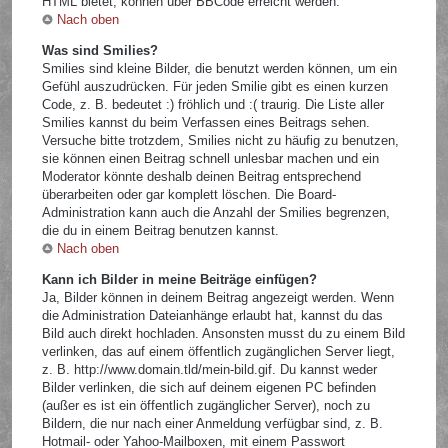
HTML bietet, können über BBCode erreicht werden.
Nach oben
Was sind Smilies?
Smilies sind kleine Bilder, die benutzt werden können, um ein
Gefühl auszudrücken. Für jeden Smilie gibt es einen kurzen
Code, z. B. bedeutet :) fröhlich und :( traurig. Die Liste aller
Smilies kannst du beim Verfassen eines Beitrags sehen.
Versuche bitte trotzdem, Smilies nicht zu häufig zu benutzen,
sie können einen Beitrag schnell unlesbar machen und ein
Moderator könnte deshalb deinen Beitrag entsprechend
überarbeiten oder gar komplett löschen. Die Board-
Administration kann auch die Anzahl der Smilies begrenzen,
die du in einem Beitrag benutzen kannst.
Nach oben
Kann ich Bilder in meine Beiträge einfügen?
Ja, Bilder können in deinem Beitrag angezeigt werden. Wenn
die Administration Dateianhänge erlaubt hat, kannst du das
Bild auch direkt hochladen. Ansonsten musst du zu einem Bild
verlinken, das auf einem öffentlich zugänglichen Server liegt,
z. B. http://www.domain.tld/mein-bild.gif. Du kannst weder
Bilder verlinken, die sich auf deinem eigenen PC befinden
(außer es ist ein öffentlich zugänglicher Server), noch zu
Bildern, die nur nach einer Anmeldung verfügbar sind, z. B.
Hotmail- oder Yahoo-Mailboxen, mit einem Passwort