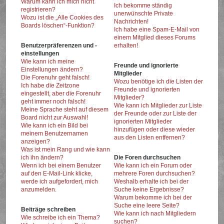
Warum kann ich mich nicht
Ich bekomme ständig
registrieren?
unerwünschte Private
Wozu ist die „Alle Cookies des
Nachrichten!
Boards löschen“-Funktion?
Ich habe eine Spam-E-Mail von
einem Mitglied dieses Forums
Benutzerpräferenzen und -
erhalten!
einstellungen
Wie kann ich meine
Freunde und ignorierte
Einstellungen ändern?
Mitglieder
Die Forenuhr geht falsch!
Wozu benötige ich die Listen der
Ich habe die Zeitzone
Freunde und ignorierten
eingestellt, aber die Forenuhr
Mitglieder?
geht immer noch falsch!
Wie kann ich Mitglieder zur Liste
Meine Sprache steht auf diesem
der Freunde oder zur Liste der
Board nicht zur Auswahl!
ignorierten Mitglieder
Wie kann ich ein Bild bei
hinzufügen oder diese wieder
meinem Benutzernamen
aus den Listen entfernen?
anzeigen?
Was ist mein Rang und wie kann
ich ihn ändern?
Die Foren durchsuchen
Wenn ich bei einem Benutzer
Wie kann ich ein Forum oder
auf den E-Mail-Link klicke,
mehrere Foren durchsuchen?
werde ich aufgefordert, mich
Weshalb erhalte ich bei der
anzumelden.
Suche keine Ergebnisse?
Warum bekomme ich bei der
Suche eine leere Seite?
Beiträge schreiben
Wie kann ich nach Mitgliedern
Wie schreibe ich ein Thema?
suchen?