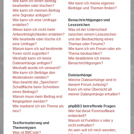
Wie kann ich einen Beitrag
Wie kann ich meine eigenen
bearbeiten oder löschen?
Beiträge und Themen finden?
Wie kann ich meinem Beitrag
eine Signatur anfügen?
Wie kann ich eine Umfrage
Benachrichtigungen und
erstellen?
Lesezeichen
Wieso kann ich nicht mehr
Was ist der Unterschied
Antwortmöglichkeiten erstellen?
zwischen einem Lesezeichen
Wie bearbeite oder lösche ich
und der Beobachtung eines
eine Umfrage?
Themas oder Forums?
Warum kann ich auf bestimmte
Wie kann ich ein Forum oder ein
Foren nicht zugreifen?
Thema beobachten?
Weshalb kann ich keine
Wie deaktiviere ich meine
Dateianhänge anfügen?
Benachrichtigungen?
Weshalb wurde ich verwarnt?
Wie kann ich Beiträge den
Dateianhänge
Moderatoren melden?
Welche Dateianhänge sind in
Was bewirkt die „Speichern“-
diesem Forum zulässig?
Schaltfläche beim Schreiben
Kann ich eine Übersicht all
eines Beitrags?
meiner Dateianhänge erhalten?
Warum muss mein Beitrag erst
freigegeben werden?
Wie markiere ich ein Thema als
phpBB3 betreffende Fragen
neu?
Wer hat diese Forensoftware
entwickelt?
Warum ist Funktion x oder y
Textformatierung und
nicht enthalten?
Thementypen
An wen soll ich mich wenden,
Was ist BBCode?