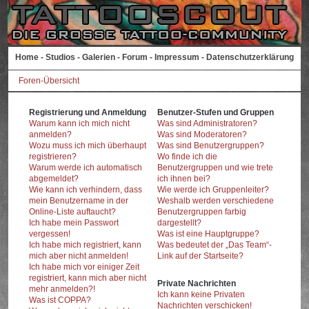
Home
-
Studios
-
Galerien
-
Forum
-
Impressum
-
Datenschutzerklärung
Foren-Übersicht
Registrierung und Anmeldung
Benutzer-Stufen und Gruppen
Warum kann ich mich nicht
Was sind Administratoren?
anmelden?
Was sind Moderatoren?
Wozu muss ich mich überhaupt
Was sind Benutzergruppen?
registrieren?
Wo finde ich die
Warum werde ich automatisch
Benutzergruppen und wie trete
abgemeldet?
ich ihnen bei?
Wie kann ich verhindern, dass
Wie werde ich Gruppenleiter?
mein Benutzername in der
Weshalb werden verschiedene
Online-Liste auftaucht?
Benutzergruppen farbig
Ich habe mein Passwort
dargestellt?
vergessen!
Was ist eine Hauptgruppe?
Ich habe mich registriert, kann
Was bedeutet der „Das Team“-
mich aber nicht anmelden!
Link auf der Startseite?
Ich habe mich vor einiger Zeit
registriert, kann mich aber nicht
Private Nachrichten
mehr anmelden?!
Ich kann keine Privaten
Was ist COPPA?
Nachrichten verschicken!