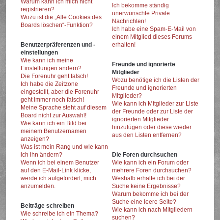
Warum kann ich mich nicht
Ich bekomme ständig
registrieren?
unerwünschte Private
Wozu ist die „Alle Cookies des
Nachrichten!
Boards löschen“-Funktion?
Ich habe eine Spam-E-Mail von
einem Mitglied dieses Forums
Benutzerpräferenzen und -
erhalten!
einstellungen
Wie kann ich meine
Freunde und ignorierte
Einstellungen ändern?
Mitglieder
Die Forenuhr geht falsch!
Wozu benötige ich die Listen der
Ich habe die Zeitzone
Freunde und ignorierten
eingestellt, aber die Forenuhr
Mitglieder?
geht immer noch falsch!
Wie kann ich Mitglieder zur Liste
Meine Sprache steht auf diesem
der Freunde oder zur Liste der
Board nicht zur Auswahl!
ignorierten Mitglieder
Wie kann ich ein Bild bei
hinzufügen oder diese wieder
meinem Benutzernamen
aus den Listen entfernen?
anzeigen?
Was ist mein Rang und wie kann
ich ihn ändern?
Die Foren durchsuchen
Wenn ich bei einem Benutzer
Wie kann ich ein Forum oder
auf den E-Mail-Link klicke,
mehrere Foren durchsuchen?
werde ich aufgefordert, mich
Weshalb erhalte ich bei der
anzumelden.
Suche keine Ergebnisse?
Warum bekomme ich bei der
Suche eine leere Seite?
Beiträge schreiben
Wie kann ich nach Mitgliedern
Wie schreibe ich ein Thema?
suchen?