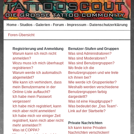
Home
-
Studios
-
Galerien
-
Forum
-
Impressum
-
Datenschutzerklärung
Foren-Übersicht
Registrierung und Anmeldung
Benutzer-Stufen und Gruppen
Warum kann ich mich nicht
Was sind Administratoren?
anmelden?
Was sind Moderatoren?
Wozu muss ich mich überhaupt
Was sind Benutzergruppen?
registrieren?
Wo finde ich die
Warum werde ich automatisch
Benutzergruppen und wie trete
abgemeldet?
ich ihnen bei?
Wie kann ich verhindern, dass
Wie werde ich Gruppenleiter?
mein Benutzername in der
Weshalb werden verschiedene
Online-Liste auftaucht?
Benutzergruppen farbig
Ich habe mein Passwort
dargestellt?
vergessen!
Was ist eine Hauptgruppe?
Ich habe mich registriert, kann
Was bedeutet der „Das Team“-
mich aber nicht anmelden!
Link auf der Startseite?
Ich habe mich vor einiger Zeit
registriert, kann mich aber nicht
Private Nachrichten
mehr anmelden?!
Ich kann keine Privaten
Was ist COPPA?
Nachrichten verschicken!