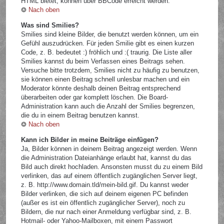
HTML bietet, können über BBCode erreicht werden.
Nach oben
Was sind Smilies?
Smilies sind kleine Bilder, die benutzt werden können, um ein
Gefühl auszudrücken. Für jeden Smilie gibt es einen kurzen
Code, z. B. bedeutet :) fröhlich und :( traurig. Die Liste aller
Smilies kannst du beim Verfassen eines Beitrags sehen.
Versuche bitte trotzdem, Smilies nicht zu häufig zu benutzen,
sie können einen Beitrag schnell unlesbar machen und ein
Moderator könnte deshalb deinen Beitrag entsprechend
überarbeiten oder gar komplett löschen. Die Board-
Administration kann auch die Anzahl der Smilies begrenzen,
die du in einem Beitrag benutzen kannst.
Nach oben
Kann ich Bilder in meine Beiträge einfügen?
Ja, Bilder können in deinem Beitrag angezeigt werden. Wenn
die Administration Dateianhänge erlaubt hat, kannst du das
Bild auch direkt hochladen. Ansonsten musst du zu einem Bild
verlinken, das auf einem öffentlich zugänglichen Server liegt,
z. B. http://www.domain.tld/mein-bild.gif. Du kannst weder
Bilder verlinken, die sich auf deinem eigenen PC befinden
(außer es ist ein öffentlich zugänglicher Server), noch zu
Bildern, die nur nach einer Anmeldung verfügbar sind, z. B.
Hotmail- oder Yahoo-Mailboxen, mit einem Passwort