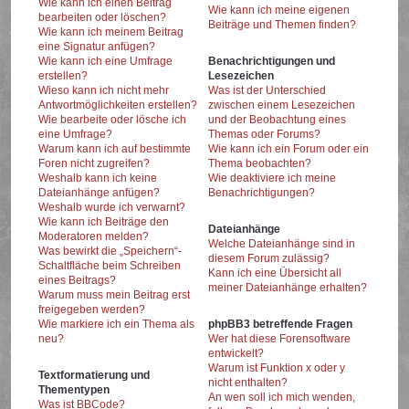
Wie kann ich einen Beitrag
Wie kann ich meine eigenen
bearbeiten oder löschen?
Beiträge und Themen finden?
Wie kann ich meinem Beitrag
eine Signatur anfügen?
Wie kann ich eine Umfrage
Benachrichtigungen und
erstellen?
Lesezeichen
Wieso kann ich nicht mehr
Was ist der Unterschied
Antwortmöglichkeiten erstellen?
zwischen einem Lesezeichen
Wie bearbeite oder lösche ich
und der Beobachtung eines
eine Umfrage?
Themas oder Forums?
Warum kann ich auf bestimmte
Wie kann ich ein Forum oder ein
Foren nicht zugreifen?
Thema beobachten?
Weshalb kann ich keine
Wie deaktiviere ich meine
Dateianhänge anfügen?
Benachrichtigungen?
Weshalb wurde ich verwarnt?
Wie kann ich Beiträge den
Dateianhänge
Moderatoren melden?
Welche Dateianhänge sind in
Was bewirkt die „Speichern“-
diesem Forum zulässig?
Schaltfläche beim Schreiben
Kann ich eine Übersicht all
eines Beitrags?
meiner Dateianhänge erhalten?
Warum muss mein Beitrag erst
freigegeben werden?
Wie markiere ich ein Thema als
phpBB3 betreffende Fragen
neu?
Wer hat diese Forensoftware
entwickelt?
Warum ist Funktion x oder y
Textformatierung und
nicht enthalten?
Thementypen
An wen soll ich mich wenden,
Was ist BBCode?