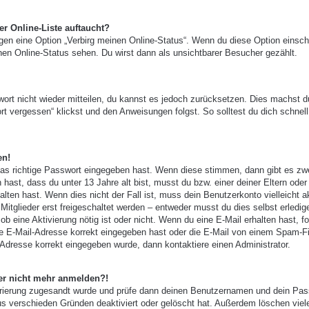
r Online-Liste auftaucht?
ngen eine Option „Verbirg meinen Online-Status“. Wenn du diese Option einsch
nen Online-Status sehen. Du wirst dann als unsichtbarer Besucher gezählt.
wort nicht wieder mitteilen, du kannst es jedoch zurücksetzen. Dies machst d
t vergessen“ klickst und den Anweisungen folgst. So solltest du dich schnell
en!
das richtige Passwort eingegeben hast. Wenn diese stimmen, dann gibt es zw
 hast, dass du unter 13 Jahre alt bist, musst du bzw. einer deiner Eltern oder
ten hast. Wenn dies nicht der Fall ist, muss dein Benutzerkonto vielleicht ak
tglieder erst freigeschaltet werden – entweder musst du dies selbst erledig
, ob eine Aktivierung nötig ist oder nicht. Wenn du eine E-Mail erhalten hast, f
e E-Mail-Adresse korrekt eingegeben hast oder die E-Mail von einem Spam-Fi
-Adresse korrekt eingegeben wurde, dann kontaktiere einen Administrator.
aber nicht mehr anmelden?!
gistrierung zugesandt wurde und prüfe dann deinen Benutzernamen und dein Pas
us verschieden Gründen deaktiviert oder gelöscht hat. Außerdem löschen viel