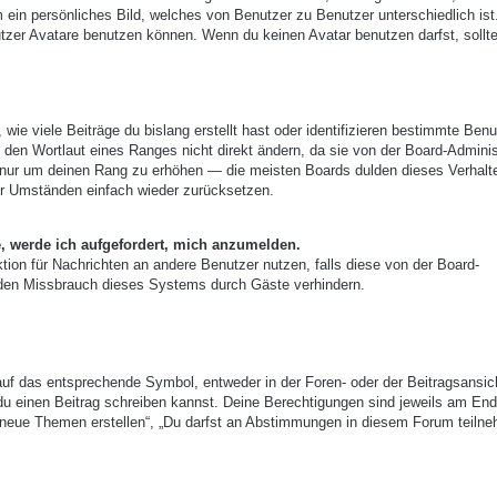
m ein persönliches Bild, welches von Benutzer zu Benutzer unterschiedlich ist
zer Avatare benutzen können. Wenn du keinen Avatar benutzen darfst, sollte
ie viele Beiträge du bislang erstellt hast oder identifizieren bestimmte Benu
den Wortlaut eines Ranges nicht direkt ändern, da sie von der Board-Adminis
e, nur um deinen Rang zu erhöhen — die meisten Boards dulden dieses Verhalt
er Umständen einfach wieder zurücksetzen.
e, werde ich aufgefordert, mich anzumelden.
nktion für Nachrichten an andere Benutzer nutzen, falls diese von der Board-
 den Missbrauch dieses Systems durch Gäste verhindern.
uf das entsprechende Symbol, entweder in der Foren- oder der Beitragsansic
r du einen Beitrag schreiben kannst. Deine Berechtigungen sind jeweils am End
st neue Themen erstellen“, „Du darfst an Abstimmungen in diesem Forum teiln