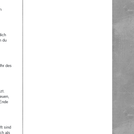
n
dich
n du
Uhr des
zt.
reuen,
 Ende
ft sind
ch als