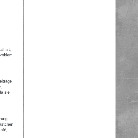
ll ist,
problem
eiträge
r,
da sie
zung
Kästchen
afé,