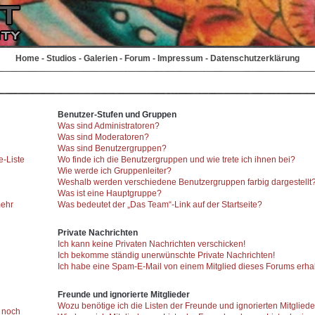
Home
-
Studios
-
Galerien
-
Forum
-
Impressum
-
Datenschutzerklärung
Benutzer-Stufen und Gruppen
Was sind Administratoren?
Was sind Moderatoren?
Was sind Benutzergruppen?
e-Liste
Wo finde ich die Benutzergruppen und wie trete ich ihnen bei?
Wie werde ich Gruppenleiter?
Weshalb werden verschiedene Benutzergruppen farbig dargestellt
Was ist eine Hauptgruppe?
mehr
Was bedeutet der „Das Team“-Link auf der Startseite?
Private Nachrichten
Ich kann keine Privaten Nachrichten verschicken!
Ich bekomme ständig unerwünschte Private Nachrichten!
Ich habe eine Spam-E-Mail von einem Mitglied dieses Forums erhal
Freunde und ignorierte Mitglieder
Wozu benötige ich die Listen der Freunde und ignorierten Mitglied
r noch