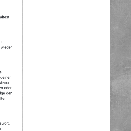
altest,
u,
 wieder
ei
 deiner
tiviert
en oder
olge den
lter
swort.
e