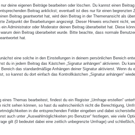
 nur deine eigenen Beiträge bearbeiten oder löschen. Du kannst einen Beitrag
ntsprechenden Beitrag anklickst; eventuell ist dies nur für einen begrenzten 
nen Beitrag geantwortet hat, wird dein Beitrag in der Themenansicht als über
zte Zeitpunkt der Bearbeitungen angezeigt. Dieser Hinweis erscheint nicht, w
ein Administrator oder Moderator deinen Beitrag überarbeitet hat. Diese kön
en, warum dein Beitrag überarbeitet wurde. Bitte beachte, dass normale Benutze
eantwortet hat.
nächst eine solche in den Einstellungen in deinem persönlichen Bereich entw
nst du in jedem Beitrag das Kästchen „Signatur anhängen“ aktivieren. Du kan
n Bereich das standardmäßige Anhängen deiner Signatur aktivierst. Wenn du 
t, so kannst du dort einfach das Kontrollkästchen „Signatur anhängen“ wiede
eines Themas bearbeitest, findest du ein Register „Umfrage erstellen“ unter
ch nicht sehen können, so hast du wahrscheinlich nicht die Berechtigung, Umf
ortmöglichkeiten in die entsprechenden Felder eingeben und dabei sicherstell
annst auch unter „Auswahlmöglichkeiten pro Benutzer“ festlegen, wie viele Opt
age gilt (0 bedeutet dabei eine zeitlich unbegrenzte Umfrage) und schließlich,