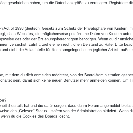
träge geschrieben haben, um die Datenbankgröße zu verringern. Registriere di
n Act of 1998 (deutsch: Gesetz zum Schutz der Privatsphäre von Kindern im
legt, dass Websites, die möglicherweise persönliche Daten von Kindern unter
gsweise des oder der Erziehungsberechtigten benötigen. Wenn du dir unsicher
ieren versuchst, zutrifft, ziehe einen rechtlichen Beistand zu Rate. Bitte beac
 nicht die Anlaufstelle für Rechtsangelegenheiten jeglicher Art ist; außer 
e, mit dem du dich anmelden möchtest, von der Board-Administration gesper
chaltet sein, damit sich keine neuen Benutzer mehr anmelden können. Um Hi
ion?
phpBB erstellt hat und die dafür sorgen, dass du im Forum angemeldet bleibst
eise den „Gelesen“-Status – sofern von der Administration aktiviert. Wenn d
 wenn du die Cookies des Boards löscht.