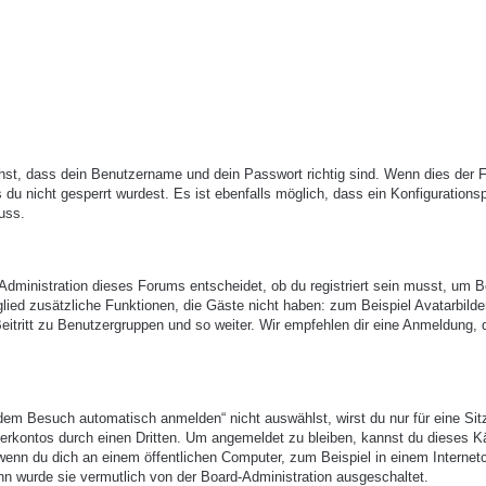
hst, dass dein Benutzername und dein Passwort richtig sind. Wenn dies der Fa
du nicht gesperrt wurdest. Es ist ebenfalls möglich, dass ein Konfigurations
uss.
-Administration dieses Forums entscheidet, ob du registriert sein musst, um B
itglied zusätzliche Funktionen, die Gäste nicht haben: zum Beispiel Avatarbilde
eitritt zu Benutzergruppen und so weiter. Wir empfehlen dir eine Anmeldung, 
em Besuch automatisch anmelden“ nicht auswählst, wirst du nur für eine Sit
erkontos durch einen Dritten. Um angemeldet zu bleiben, kannst du dieses 
enn du dich an einem öffentlichen Computer, zum Beispiel in einem Internetc
nn wurde sie vermutlich von der Board-Administration ausgeschaltet.