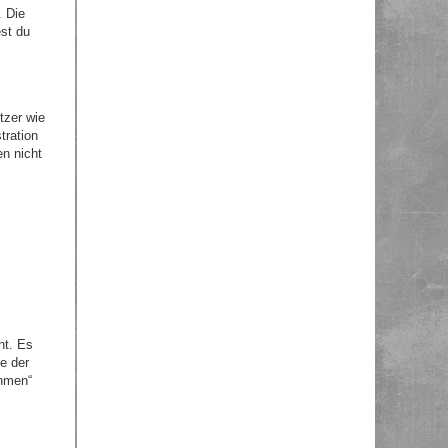
. Die
st du
tzer wie
tration
en nicht
ht. Es
e der
ehmen“