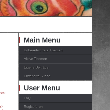
Main Menu
Unbeantwortete Themen
Aktive Themen
?
Eigene Beiträge
Erweiterte Suche
User Menu
ten!
FAQ
Registrieren
er?