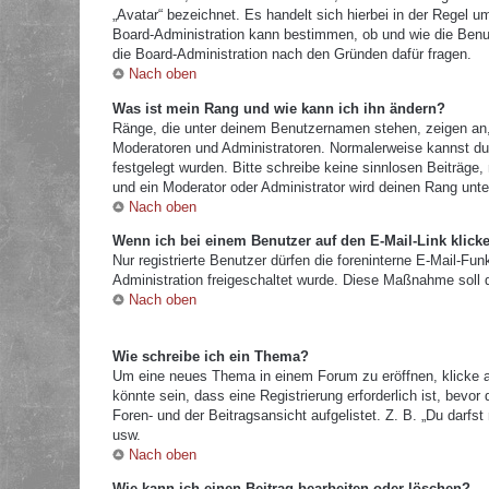
„Avatar“ bezeichnet. Es handelt sich hierbei in der Regel u
Board-Administration kann bestimmen, ob und wie die Benut
die Board-Administration nach den Gründen dafür fragen.
Nach oben
Was ist mein Rang und wie kann ich ihn ändern?
Ränge, die unter deinem Benutzernamen stehen, zeigen an, w
Moderatoren und Administratoren. Normalerweise kannst du 
festgelegt wurden. Bitte schreibe keine sinnlosen Beiträg
und ein Moderator oder Administrator wird deinen Rang unt
Nach oben
Wenn ich bei einem Benutzer auf den E-Mail-Link klick
Nur registrierte Benutzer dürfen die foreninterne E-Mail-Fu
Administration freigeschaltet wurde. Diese Maßnahme soll
Nach oben
Wie schreibe ich ein Thema?
Um eine neues Thema in einem Forum zu eröffnen, klicke a
könnte sein, dass eine Registrierung erforderlich ist, bevo
Foren- und der Beitragsansicht aufgelistet. Z. B. „Du darf
usw.
Nach oben
Wie kann ich einen Beitrag bearbeiten oder löschen?