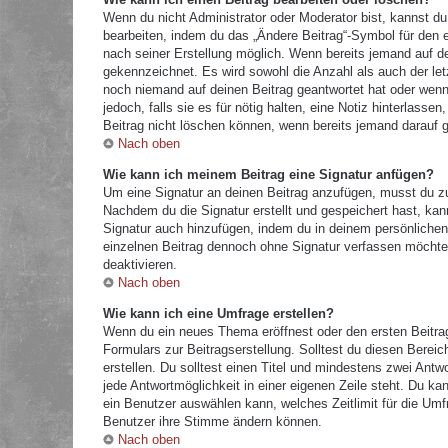
Wenn du nicht Administrator oder Moderator bist, kannst du
bearbeiten, indem du das „Ändere Beitrag“-Symbol für den e
nach seiner Erstellung möglich. Wenn bereits jemand auf dei
gekennzeichnet. Es wird sowohl die Anzahl als auch der let
noch niemand auf deinen Beitrag geantwortet hat oder wenn 
jedoch, falls sie es für nötig halten, eine Notiz hinterlass
Beitrag nicht löschen können, wenn bereits jemand darauf g
Nach oben
Wie kann ich meinem Beitrag eine Signatur anfügen?
Um eine Signatur an deinen Beitrag anzufügen, musst du zu
Nachdem du die Signatur erstellt und gespeichert hast, kan
Signatur auch hinzufügen, indem du in deinem persönliche
einzelnen Beitrag dennoch ohne Signatur verfassen möchtes
deaktivieren.
Nach oben
Wie kann ich eine Umfrage erstellen?
Wenn du ein neues Thema eröffnest oder den ersten Beitrag 
Formulars zur Beitragserstellung. Solltest du diesen Berei
erstellen. Du solltest einen Titel und mindestens zwei Antw
jede Antwortmöglichkeit in einer eigenen Zeile steht. Du k
ein Benutzer auswählen kann, welches Zeitlimit für die Umfr
Benutzer ihre Stimme ändern können.
Nach oben