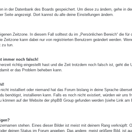
ngen in der Datenbank des Boards gespeichert. Um diese zu ändern, gehe in de
er Seite angezeigt. Dort kannst du alle deine Einstellungen ändern.
igenen Zeitzone. In diesem Fall solltest du im „Persönlichen Bereich“ die für 
 Die Zeitzone kann dabei nur von registrierten Benutzern geändert werden. Wen
t zu tun.
ht immer noch falsch!
zeit richtig eingestellt hast und die Zeit trotzdem noch falsch ist, geht die 
, damit er das Problem beheben kann.
hl!
nicht installiert oder niemand hat das Forum bislang in deine Sprache überset
u benötigst, installieren kann. Falls es noch nicht existiert, würden wir uns f
zu können auf der Website der phpBB Group gefunden werden (siehe Link am
igen?
zernamen stehen. Eines dieser Bilder ist meist mit deinem Rang verknüpft: O
 oder deinen Status im Forum angeben. Das andere, meist größere Bild, ist au