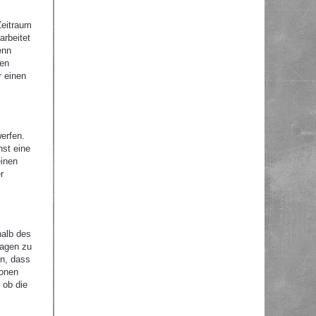
Zeitraum
arbeitet
enn
nen
r einen
erfen.
nst eine
einen
r
halb des
ragen zu
en, dass
ionen
 ob die