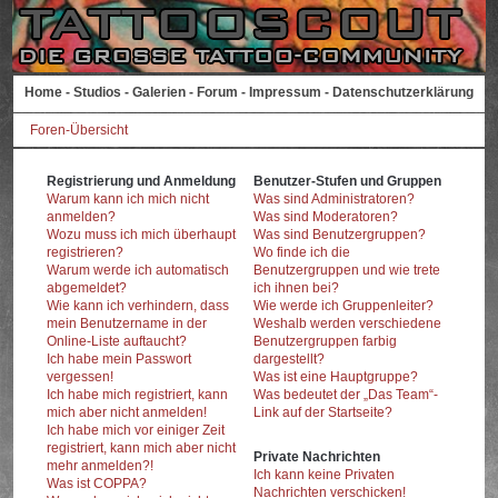
Home
-
Studios
-
Galerien
-
Forum
-
Impressum
-
Datenschutzerklärung
Foren-Übersicht
Registrierung und Anmeldung
Benutzer-Stufen und Gruppen
Warum kann ich mich nicht
Was sind Administratoren?
anmelden?
Was sind Moderatoren?
Wozu muss ich mich überhaupt
Was sind Benutzergruppen?
registrieren?
Wo finde ich die
Warum werde ich automatisch
Benutzergruppen und wie trete
abgemeldet?
ich ihnen bei?
Wie kann ich verhindern, dass
Wie werde ich Gruppenleiter?
mein Benutzername in der
Weshalb werden verschiedene
Online-Liste auftaucht?
Benutzergruppen farbig
Ich habe mein Passwort
dargestellt?
vergessen!
Was ist eine Hauptgruppe?
Ich habe mich registriert, kann
Was bedeutet der „Das Team“-
mich aber nicht anmelden!
Link auf der Startseite?
Ich habe mich vor einiger Zeit
registriert, kann mich aber nicht
Private Nachrichten
mehr anmelden?!
Ich kann keine Privaten
Was ist COPPA?
Nachrichten verschicken!