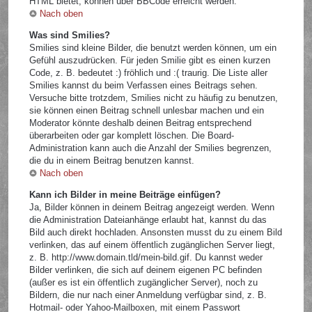
HTML bietet, können über BBCode erreicht werden.
Nach oben
Was sind Smilies?
Smilies sind kleine Bilder, die benutzt werden können, um ein
Gefühl auszudrücken. Für jeden Smilie gibt es einen kurzen
Code, z. B. bedeutet :) fröhlich und :( traurig. Die Liste aller
Smilies kannst du beim Verfassen eines Beitrags sehen.
Versuche bitte trotzdem, Smilies nicht zu häufig zu benutzen,
sie können einen Beitrag schnell unlesbar machen und ein
Moderator könnte deshalb deinen Beitrag entsprechend
überarbeiten oder gar komplett löschen. Die Board-
Administration kann auch die Anzahl der Smilies begrenzen,
die du in einem Beitrag benutzen kannst.
Nach oben
Kann ich Bilder in meine Beiträge einfügen?
Ja, Bilder können in deinem Beitrag angezeigt werden. Wenn
die Administration Dateianhänge erlaubt hat, kannst du das
Bild auch direkt hochladen. Ansonsten musst du zu einem Bild
verlinken, das auf einem öffentlich zugänglichen Server liegt,
z. B. http://www.domain.tld/mein-bild.gif. Du kannst weder
Bilder verlinken, die sich auf deinem eigenen PC befinden
(außer es ist ein öffentlich zugänglicher Server), noch zu
Bildern, die nur nach einer Anmeldung verfügbar sind, z. B.
Hotmail- oder Yahoo-Mailboxen, mit einem Passwort