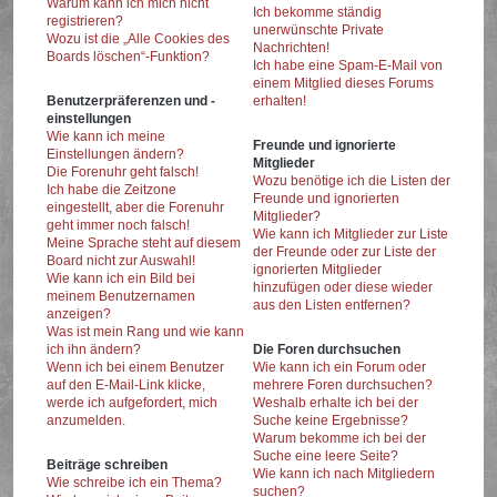
Warum kann ich mich nicht
Ich bekomme ständig
registrieren?
unerwünschte Private
Wozu ist die „Alle Cookies des
Nachrichten!
Boards löschen“-Funktion?
Ich habe eine Spam-E-Mail von
einem Mitglied dieses Forums
Benutzerpräferenzen und -
erhalten!
einstellungen
Wie kann ich meine
Freunde und ignorierte
Einstellungen ändern?
Mitglieder
Die Forenuhr geht falsch!
Wozu benötige ich die Listen der
Ich habe die Zeitzone
Freunde und ignorierten
eingestellt, aber die Forenuhr
Mitglieder?
geht immer noch falsch!
Wie kann ich Mitglieder zur Liste
Meine Sprache steht auf diesem
der Freunde oder zur Liste der
Board nicht zur Auswahl!
ignorierten Mitglieder
Wie kann ich ein Bild bei
hinzufügen oder diese wieder
meinem Benutzernamen
aus den Listen entfernen?
anzeigen?
Was ist mein Rang und wie kann
ich ihn ändern?
Die Foren durchsuchen
Wenn ich bei einem Benutzer
Wie kann ich ein Forum oder
auf den E-Mail-Link klicke,
mehrere Foren durchsuchen?
werde ich aufgefordert, mich
Weshalb erhalte ich bei der
anzumelden.
Suche keine Ergebnisse?
Warum bekomme ich bei der
Suche eine leere Seite?
Beiträge schreiben
Wie kann ich nach Mitgliedern
Wie schreibe ich ein Thema?
suchen?