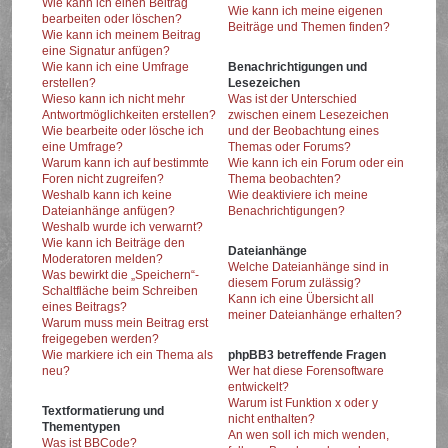
Wie kann ich einen Beitrag
Wie kann ich meine eigenen
bearbeiten oder löschen?
Beiträge und Themen finden?
Wie kann ich meinem Beitrag
eine Signatur anfügen?
Wie kann ich eine Umfrage
Benachrichtigungen und
erstellen?
Lesezeichen
Wieso kann ich nicht mehr
Was ist der Unterschied
Antwortmöglichkeiten erstellen?
zwischen einem Lesezeichen
Wie bearbeite oder lösche ich
und der Beobachtung eines
eine Umfrage?
Themas oder Forums?
Warum kann ich auf bestimmte
Wie kann ich ein Forum oder ein
Foren nicht zugreifen?
Thema beobachten?
Weshalb kann ich keine
Wie deaktiviere ich meine
Dateianhänge anfügen?
Benachrichtigungen?
Weshalb wurde ich verwarnt?
Wie kann ich Beiträge den
Dateianhänge
Moderatoren melden?
Welche Dateianhänge sind in
Was bewirkt die „Speichern“-
diesem Forum zulässig?
Schaltfläche beim Schreiben
Kann ich eine Übersicht all
eines Beitrags?
meiner Dateianhänge erhalten?
Warum muss mein Beitrag erst
freigegeben werden?
Wie markiere ich ein Thema als
phpBB3 betreffende Fragen
neu?
Wer hat diese Forensoftware
entwickelt?
Warum ist Funktion x oder y
Textformatierung und
nicht enthalten?
Thementypen
An wen soll ich mich wenden,
Was ist BBCode?