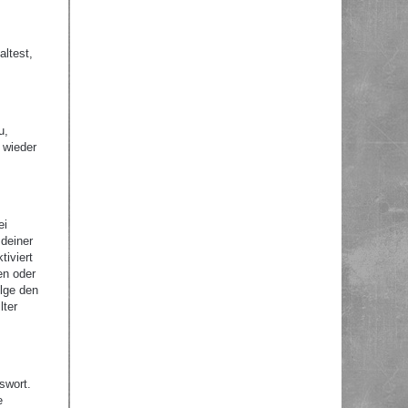
altest,
u,
 wieder
ei
 deiner
tiviert
en oder
olge den
lter
swort.
e