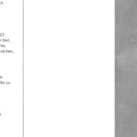
ch
 13
 bist,
hte,
solchen,
rt
lfe zu
.
u