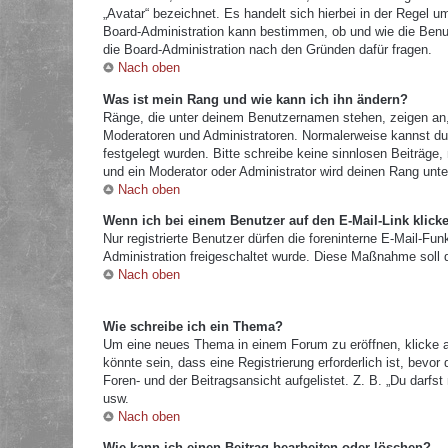
„Avatar“ bezeichnet. Es handelt sich hierbei in der Regel u
Board-Administration kann bestimmen, ob und wie die Benut
die Board-Administration nach den Gründen dafür fragen.
Nach oben
Was ist mein Rang und wie kann ich ihn ändern?
Ränge, die unter deinem Benutzernamen stehen, zeigen an, w
Moderatoren und Administratoren. Normalerweise kannst du 
festgelegt wurden. Bitte schreibe keine sinnlosen Beiträg
und ein Moderator oder Administrator wird deinen Rang unt
Nach oben
Wenn ich bei einem Benutzer auf den E-Mail-Link klick
Nur registrierte Benutzer dürfen die foreninterne E-Mail-Fu
Administration freigeschaltet wurde. Diese Maßnahme soll
Nach oben
Wie schreibe ich ein Thema?
Um eine neues Thema in einem Forum zu eröffnen, klicke a
könnte sein, dass eine Registrierung erforderlich ist, bevo
Foren- und der Beitragsansicht aufgelistet. Z. B. „Du darf
usw.
Nach oben
Wie kann ich einen Beitrag bearbeiten oder löschen?