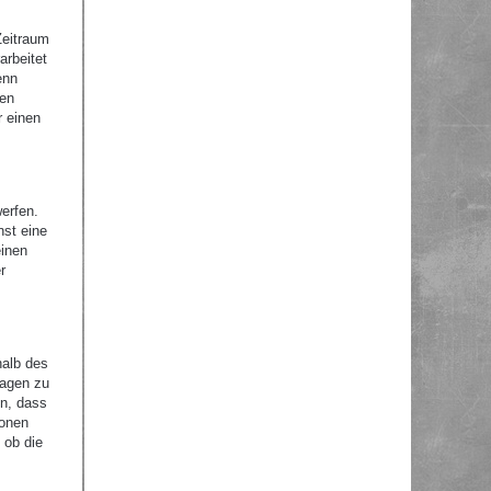
Zeitraum
arbeitet
enn
nen
r einen
erfen.
nst eine
einen
r
halb des
ragen zu
en, dass
ionen
 ob die