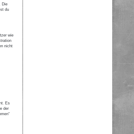
. Die
st du
tzer wie
tration
en nicht
ht. Es
e der
ehmen“