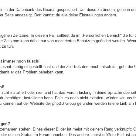
ngen in der Datenbank des Boards gespeichert. Um diese zu ändern, gehe in de
er Seite angezeigt. Dort kannst du alle deine Einstellungen ändern.
igenen Zeitzone. In diesem Fall solltest du im „Persönlichen Bereich“ die für 
 Die Zeitzone kann dabei nur von registrierten Benutzern geändert werden. Wen
t zu tun.
ht immer noch falsch!
zeit richtig eingestellt hast und die Zeit trotzdem noch falsch ist, geht die 
, damit er das Problem beheben kann.
hl!
nicht installiert oder niemand hat das Forum bislang in deine Sprache überset
u benötigst, installieren kann. Falls es noch nicht existiert, würden wir uns f
zu können auf der Website der phpBB Group gefunden werden (siehe Link am
igen?
zernamen stehen. Eines dieser Bilder ist meist mit deinem Rang verknüpft: O
 oder deinen Status im Forum angeben. Das andere, meist größere Bild, ist au