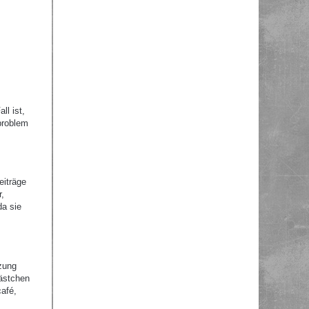
ll ist,
problem
eiträge
r,
da sie
zung
Kästchen
afé,