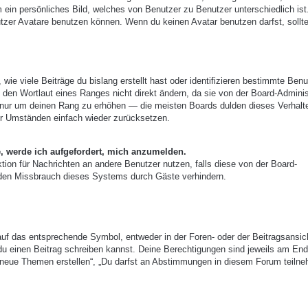
m ein persönliches Bild, welches von Benutzer zu Benutzer unterschiedlich ist
zer Avatare benutzen können. Wenn du keinen Avatar benutzen darfst, sollte
ie viele Beiträge du bislang erstellt hast oder identifizieren bestimmte Benu
den Wortlaut eines Ranges nicht direkt ändern, da sie von der Board-Adminis
e, nur um deinen Rang zu erhöhen — die meisten Boards dulden dieses Verhalt
er Umständen einfach wieder zurücksetzen.
e, werde ich aufgefordert, mich anzumelden.
nktion für Nachrichten an andere Benutzer nutzen, falls diese von der Board-
 den Missbrauch dieses Systems durch Gäste verhindern.
uf das entsprechende Symbol, entweder in der Foren- oder der Beitragsansic
r du einen Beitrag schreiben kannst. Deine Berechtigungen sind jeweils am End
st neue Themen erstellen“, „Du darfst an Abstimmungen in diesem Forum teiln