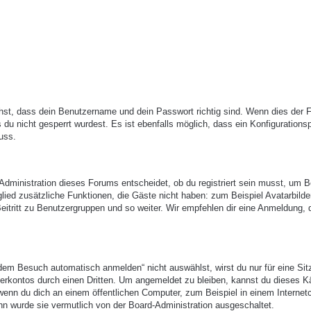
hst, dass dein Benutzername und dein Passwort richtig sind. Wenn dies der Fa
du nicht gesperrt wurdest. Es ist ebenfalls möglich, dass ein Konfigurations
uss.
-Administration dieses Forums entscheidet, ob du registriert sein musst, um B
itglied zusätzliche Funktionen, die Gäste nicht haben: zum Beispiel Avatarbilde
eitritt zu Benutzergruppen und so weiter. Wir empfehlen dir eine Anmeldung, 
em Besuch automatisch anmelden“ nicht auswählst, wirst du nur für eine Sit
erkontos durch einen Dritten. Um angemeldet zu bleiben, kannst du dieses 
enn du dich an einem öffentlichen Computer, zum Beispiel in einem Internetc
nn wurde sie vermutlich von der Board-Administration ausgeschaltet.