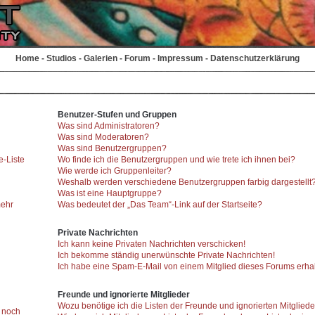
Home
-
Studios
-
Galerien
-
Forum
-
Impressum
-
Datenschutzerklärung
Benutzer-Stufen und Gruppen
Was sind Administratoren?
Was sind Moderatoren?
Was sind Benutzergruppen?
e-Liste
Wo finde ich die Benutzergruppen und wie trete ich ihnen bei?
Wie werde ich Gruppenleiter?
Weshalb werden verschiedene Benutzergruppen farbig dargestellt
Was ist eine Hauptgruppe?
mehr
Was bedeutet der „Das Team“-Link auf der Startseite?
Private Nachrichten
Ich kann keine Privaten Nachrichten verschicken!
Ich bekomme ständig unerwünschte Private Nachrichten!
Ich habe eine Spam-E-Mail von einem Mitglied dieses Forums erhal
Freunde und ignorierte Mitglieder
Wozu benötige ich die Listen der Freunde und ignorierten Mitglied
r noch