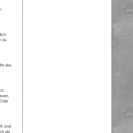
n
dich
n du
Uhr des
zt.
reuen,
 Ende
ft sind
ch als