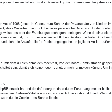
träge geschrieben haben, um die Datenbankgröße zu verringern. Registriere di
n Act of 1998 (deutsch: Gesetz zum Schutz der Privatsphäre von Kindern im
legt, dass Websites, die möglicherweise persönliche Daten von Kindern unter
gsweise des oder der Erziehungsberechtigten benötigen. Wenn du dir unsicher
ieren versuchst, zutrifft, ziehe einen rechtlichen Beistand zu Rate. Bitte beac
 nicht die Anlaufstelle für Rechtsangelegenheiten jeglicher Art ist; außer 
e, mit dem du dich anmelden möchtest, von der Board-Administration gesper
chaltet sein, damit sich keine neuen Benutzer mehr anmelden können. Um Hi
ion?
phpBB erstellt hat und die dafür sorgen, dass du im Forum angemeldet bleibst
eise den „Gelesen“-Status – sofern von der Administration aktiviert. Wenn d
 wenn du die Cookies des Boards löscht.