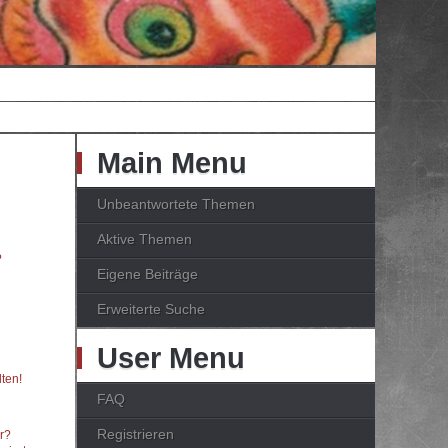
Main Menu
Unbeantwortete Themen
Aktive Themen
?
Eigene Beiträge
Erweiterte Suche
User Menu
ten!
FAQ
Registrieren
er?