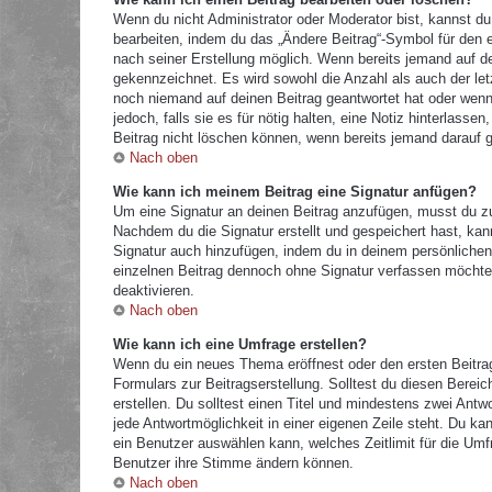
Wenn du nicht Administrator oder Moderator bist, kannst du
bearbeiten, indem du das „Ändere Beitrag“-Symbol für den e
nach seiner Erstellung möglich. Wenn bereits jemand auf dei
gekennzeichnet. Es wird sowohl die Anzahl als auch der let
noch niemand auf deinen Beitrag geantwortet hat oder wenn 
jedoch, falls sie es für nötig halten, eine Notiz hinterlass
Beitrag nicht löschen können, wenn bereits jemand darauf g
Nach oben
Wie kann ich meinem Beitrag eine Signatur anfügen?
Um eine Signatur an deinen Beitrag anzufügen, musst du zu
Nachdem du die Signatur erstellt und gespeichert hast, kan
Signatur auch hinzufügen, indem du in deinem persönliche
einzelnen Beitrag dennoch ohne Signatur verfassen möchtes
deaktivieren.
Nach oben
Wie kann ich eine Umfrage erstellen?
Wenn du ein neues Thema eröffnest oder den ersten Beitrag 
Formulars zur Beitragserstellung. Solltest du diesen Berei
erstellen. Du solltest einen Titel und mindestens zwei Antw
jede Antwortmöglichkeit in einer eigenen Zeile steht. Du k
ein Benutzer auswählen kann, welches Zeitlimit für die Umfr
Benutzer ihre Stimme ändern können.
Nach oben