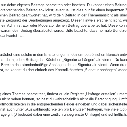
 nur deine eigenen Beiträge bearbeiten oder löschen. Du kannst einen Beitrag
ntsprechenden Beitrag anklickst; eventuell ist dies nur für einen begrenzten 
nen Beitrag geantwortet hat, wird dein Beitrag in der Themenansicht als über
zte Zeitpunkt der Bearbeitungen angezeigt. Dieser Hinweis erscheint nicht, w
ein Administrator oder Moderator deinen Beitrag überarbeitet hat. Diese kön
en, warum dein Beitrag überarbeitet wurde. Bitte beachte, dass normale Benutze
eantwortet hat.
nächst eine solche in den Einstellungen in deinem persönlichen Bereich entw
nst du in jedem Beitrag das Kästchen „Signatur anhängen“ aktivieren. Du kan
n Bereich das standardmäßige Anhängen deiner Signatur aktivierst. Wenn du 
t, so kannst du dort einfach das Kontrollkästchen „Signatur anhängen“ wiede
eines Themas bearbeitest, findest du ein Register „Umfrage erstellen“ unter
ch nicht sehen können, so hast du wahrscheinlich nicht die Berechtigung, Umf
ortmöglichkeiten in die entsprechenden Felder eingeben und dabei sicherstell
annst auch unter „Auswahlmöglichkeiten pro Benutzer“ festlegen, wie viele Opt
age gilt (0 bedeutet dabei eine zeitlich unbegrenzte Umfrage) und schließlich,