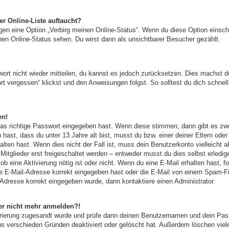
r Online-Liste auftaucht?
ngen eine Option „Verbirg meinen Online-Status“. Wenn du diese Option einsch
nen Online-Status sehen. Du wirst dann als unsichtbarer Besucher gezählt.
wort nicht wieder mitteilen, du kannst es jedoch zurücksetzen. Dies machst d
t vergessen“ klickst und den Anweisungen folgst. So solltest du dich schnell
en!
das richtige Passwort eingegeben hast. Wenn diese stimmen, dann gibt es zw
 hast, dass du unter 13 Jahre alt bist, musst du bzw. einer deiner Eltern oder
ten hast. Wenn dies nicht der Fall ist, muss dein Benutzerkonto vielleicht ak
tglieder erst freigeschaltet werden – entweder musst du dies selbst erledig
, ob eine Aktivierung nötig ist oder nicht. Wenn du eine E-Mail erhalten hast, f
e E-Mail-Adresse korrekt eingegeben hast oder die E-Mail von einem Spam-Fi
-Adresse korrekt eingegeben wurde, dann kontaktiere einen Administrator.
aber nicht mehr anmelden?!
gistrierung zugesandt wurde und prüfe dann deinen Benutzernamen und dein Pas
us verschieden Gründen deaktiviert oder gelöscht hat. Außerdem löschen viel