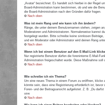
„Avatar“ bezeichnet. Es handelt sich hierbei in der Regel u
Board-Administration kann bestimmen, ob und wie die Benut
die Board-Administration nach den Gründen dafür fragen.
Nach oben
Was ist mein Rang und wie kann ich ihn ändern?
Ränge, die unter deinem Benutzernamen stehen, zeigen an, w
Moderatoren und Administratoren. Normalerweise kannst du 
festgelegt wurden. Bitte schreibe keine sinnlosen Beiträg
und ein Moderator oder Administrator wird deinen Rang unt
Nach oben
Wenn ich bei einem Benutzer auf den E-Mail-Link klick
Nur registrierte Benutzer dürfen die foreninterne E-Mail-Fu
Administration freigeschaltet wurde. Diese Maßnahme soll
Nach oben
Wie schreibe ich ein Thema?
Um eine neues Thema in einem Forum zu eröffnen, klicke a
könnte sein, dass eine Registrierung erforderlich ist, bevo
Foren- und der Beitragsansicht aufgelistet. Z. B. „Du darf
usw.
Nach oben
Wie kann ich einen Beitrag bearbeiten oder löschen?