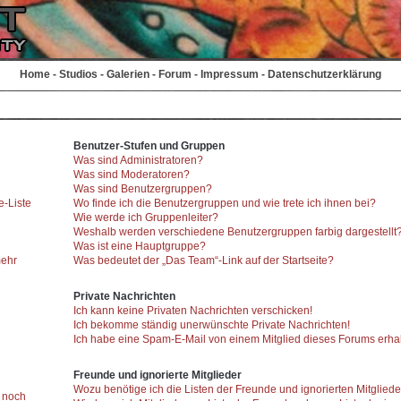
Home
-
Studios
-
Galerien
-
Forum
-
Impressum
-
Datenschutzerklärung
Benutzer-Stufen und Gruppen
Was sind Administratoren?
Was sind Moderatoren?
Was sind Benutzergruppen?
e-Liste
Wo finde ich die Benutzergruppen und wie trete ich ihnen bei?
Wie werde ich Gruppenleiter?
Weshalb werden verschiedene Benutzergruppen farbig dargestellt
Was ist eine Hauptgruppe?
mehr
Was bedeutet der „Das Team“-Link auf der Startseite?
Private Nachrichten
Ich kann keine Privaten Nachrichten verschicken!
Ich bekomme ständig unerwünschte Private Nachrichten!
Ich habe eine Spam-E-Mail von einem Mitglied dieses Forums erhal
Freunde und ignorierte Mitglieder
Wozu benötige ich die Listen der Freunde und ignorierten Mitglied
r noch