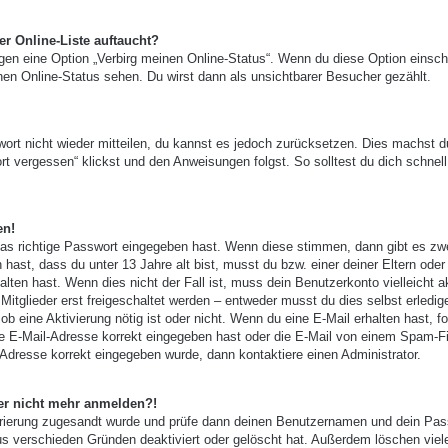
r Online-Liste auftaucht?
ngen eine Option „Verbirg meinen Online-Status“. Wenn du diese Option einsch
nen Online-Status sehen. Du wirst dann als unsichtbarer Besucher gezählt.
wort nicht wieder mitteilen, du kannst es jedoch zurücksetzen. Dies machst d
t vergessen“ klickst und den Anweisungen folgst. So solltest du dich schnell
en!
das richtige Passwort eingegeben hast. Wenn diese stimmen, dann gibt es zw
 hast, dass du unter 13 Jahre alt bist, musst du bzw. einer deiner Eltern oder
ten hast. Wenn dies nicht der Fall ist, muss dein Benutzerkonto vielleicht ak
tglieder erst freigeschaltet werden – entweder musst du dies selbst erledig
, ob eine Aktivierung nötig ist oder nicht. Wenn du eine E-Mail erhalten hast, f
e E-Mail-Adresse korrekt eingegeben hast oder die E-Mail von einem Spam-Fi
-Adresse korrekt eingegeben wurde, dann kontaktiere einen Administrator.
aber nicht mehr anmelden?!
gistrierung zugesandt wurde und prüfe dann deinen Benutzernamen und dein Pas
us verschieden Gründen deaktiviert oder gelöscht hat. Außerdem löschen viel