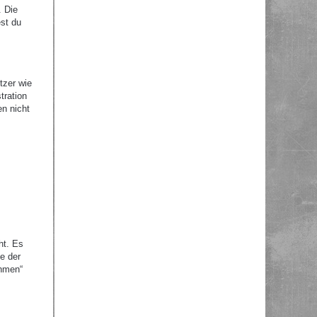
. Die
st du
tzer wie
tration
en nicht
ht. Es
e der
ehmen“