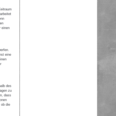
Zeitraum
arbeitet
enn
nen
r einen
erfen.
nst eine
einen
r
halb des
ragen zu
en, dass
ionen
 ob die