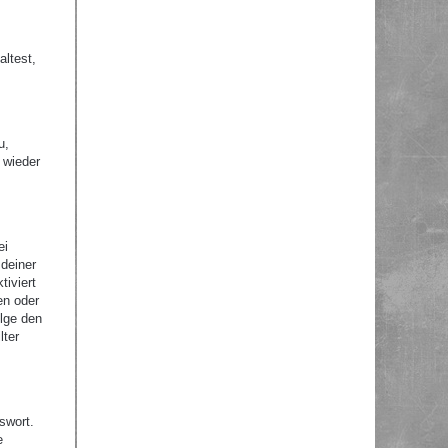
altest,
u,
 wieder
ei
 deiner
tiviert
en oder
olge den
lter
swort.
e