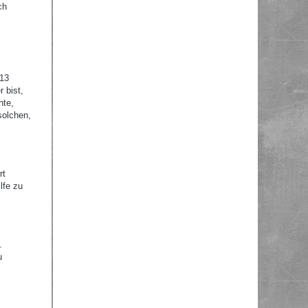
ch
 13
 bist,
hte,
solchen,
rt
lfe zu
.
u