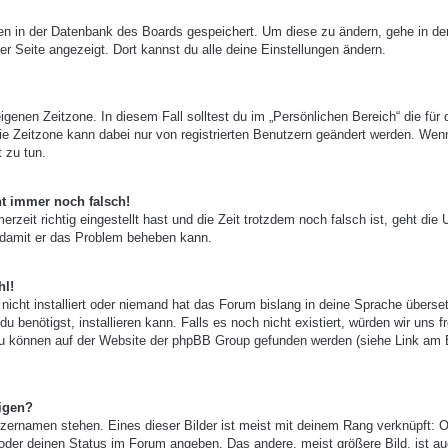
ngen in der Datenbank des Boards gespeichert. Um diese zu ändern, gehe in de
er Seite angezeigt. Dort kannst du alle deine Einstellungen ändern.
igenen Zeitzone. In diesem Fall solltest du im „Persönlichen Bereich“ die für 
 Die Zeitzone kann dabei nur von registrierten Benutzern geändert werden. Wen
t zu tun.
ht immer noch falsch!
zeit richtig eingestellt hast und die Zeit trotzdem noch falsch ist, geht die 
, damit er das Problem beheben kann.
hl!
nicht installiert oder niemand hat das Forum bislang in deine Sprache überset
u benötigst, installieren kann. Falls es noch nicht existiert, würden wir uns f
zu können auf der Website der phpBB Group gefunden werden (siehe Link am
igen?
zernamen stehen. Eines dieser Bilder ist meist mit deinem Rang verknüpft: O
 oder deinen Status im Forum angeben. Das andere, meist größere Bild, ist au