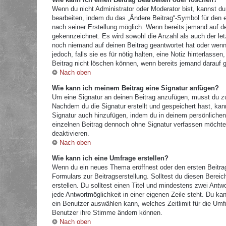
Wenn du nicht Administrator oder Moderator bist, kannst du
bearbeiten, indem du das „Ändere Beitrag“-Symbol für den e
nach seiner Erstellung möglich. Wenn bereits jemand auf dei
gekennzeichnet. Es wird sowohl die Anzahl als auch der let
noch niemand auf deinen Beitrag geantwortet hat oder wenn 
jedoch, falls sie es für nötig halten, eine Notiz hinterlass
Beitrag nicht löschen können, wenn bereits jemand darauf g
Nach oben
Wie kann ich meinem Beitrag eine Signatur anfügen?
Um eine Signatur an deinen Beitrag anzufügen, musst du zu
Nachdem du die Signatur erstellt und gespeichert hast, kan
Signatur auch hinzufügen, indem du in deinem persönliche
einzelnen Beitrag dennoch ohne Signatur verfassen möchtes
deaktivieren.
Nach oben
Wie kann ich eine Umfrage erstellen?
Wenn du ein neues Thema eröffnest oder den ersten Beitrag 
Formulars zur Beitragserstellung. Solltest du diesen Berei
erstellen. Du solltest einen Titel und mindestens zwei Antw
jede Antwortmöglichkeit in einer eigenen Zeile steht. Du k
ein Benutzer auswählen kann, welches Zeitlimit für die Umfr
Benutzer ihre Stimme ändern können.
Nach oben