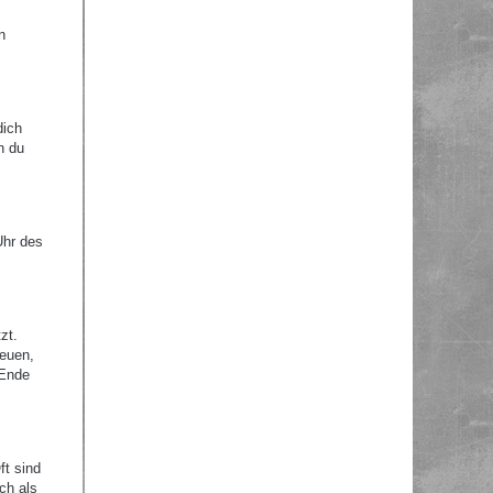
n
dich
n du
Uhr des
zt.
reuen,
 Ende
ft sind
ch als