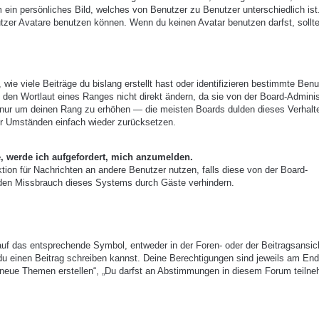
m ein persönliches Bild, welches von Benutzer zu Benutzer unterschiedlich ist
zer Avatare benutzen können. Wenn du keinen Avatar benutzen darfst, sollte
ie viele Beiträge du bislang erstellt hast oder identifizieren bestimmte Benu
den Wortlaut eines Ranges nicht direkt ändern, da sie von der Board-Adminis
e, nur um deinen Rang zu erhöhen — die meisten Boards dulden dieses Verhalt
er Umständen einfach wieder zurücksetzen.
e, werde ich aufgefordert, mich anzumelden.
nktion für Nachrichten an andere Benutzer nutzen, falls diese von der Board-
 den Missbrauch dieses Systems durch Gäste verhindern.
uf das entsprechende Symbol, entweder in der Foren- oder der Beitragsansic
r du einen Beitrag schreiben kannst. Deine Berechtigungen sind jeweils am End
st neue Themen erstellen“, „Du darfst an Abstimmungen in diesem Forum teiln