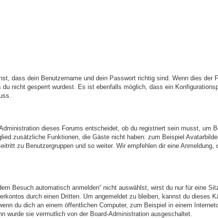
hst, dass dein Benutzername und dein Passwort richtig sind. Wenn dies der Fa
du nicht gesperrt wurdest. Es ist ebenfalls möglich, dass ein Konfigurations
uss.
-Administration dieses Forums entscheidet, ob du registriert sein musst, um B
itglied zusätzliche Funktionen, die Gäste nicht haben: zum Beispiel Avatarbilde
eitritt zu Benutzergruppen und so weiter. Wir empfehlen dir eine Anmeldung, 
em Besuch automatisch anmelden“ nicht auswählst, wirst du nur für eine Sit
erkontos durch einen Dritten. Um angemeldet zu bleiben, kannst du dieses 
enn du dich an einem öffentlichen Computer, zum Beispiel in einem Internetc
nn wurde sie vermutlich von der Board-Administration ausgeschaltet.