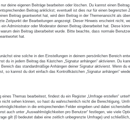
 nur deine eigenen Beiträge bearbeiten oder löschen. Du kannst einen Beitrag
ntsprechenden Beitrag anklickst; eventuell ist dies nur für einen begrenzten 
nen Beitrag geantwortet hat, wird dein Beitrag in der Themenansicht als über
zte Zeitpunkt der Bearbeitungen angezeigt. Dieser Hinweis erscheint nicht, w
ein Administrator oder Moderator deinen Beitrag überarbeitet hat. Diese kön
en, warum dein Beitrag überarbeitet wurde. Bitte beachte, dass normale Benutze
eantwortet hat.
nächst eine solche in den Einstellungen in deinem persönlichen Bereich entw
nst du in jedem Beitrag das Kästchen „Signatur anhängen“ aktivieren. Du kan
n Bereich das standardmäßige Anhängen deiner Signatur aktivierst. Wenn du 
t, so kannst du dort einfach das Kontrollkästchen „Signatur anhängen“ wiede
eines Themas bearbeitest, findest du ein Register „Umfrage erstellen“ unter
ch nicht sehen können, so hast du wahrscheinlich nicht die Berechtigung, Umf
ortmöglichkeiten in die entsprechenden Felder eingeben und dabei sicherstell
annst auch unter „Auswahlmöglichkeiten pro Benutzer“ festlegen, wie viele Opt
age gilt (0 bedeutet dabei eine zeitlich unbegrenzte Umfrage) und schließlich,