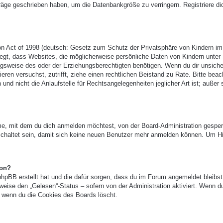
träge geschrieben haben, um die Datenbankgröße zu verringern. Registriere di
n Act of 1998 (deutsch: Gesetz zum Schutz der Privatsphäre von Kindern im
legt, dass Websites, die möglicherweise persönliche Daten von Kindern unter
gsweise des oder der Erziehungsberechtigten benötigen. Wenn du dir unsicher
ieren versuchst, zutrifft, ziehe einen rechtlichen Beistand zu Rate. Bitte beac
 nicht die Anlaufstelle für Rechtsangelegenheiten jeglicher Art ist; außer 
e, mit dem du dich anmelden möchtest, von der Board-Administration gesper
chaltet sein, damit sich keine neuen Benutzer mehr anmelden können. Um Hi
ion?
phpBB erstellt hat und die dafür sorgen, dass du im Forum angemeldet bleibst
eise den „Gelesen“-Status – sofern von der Administration aktiviert. Wenn d
 wenn du die Cookies des Boards löscht.