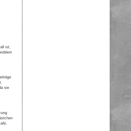
ll ist,
problem
eiträge
r,
da sie
zung
Kästchen
afé,