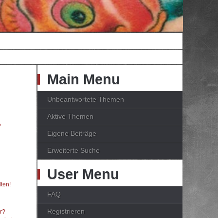
Main Menu
Unbeantwortete Themen
Aktive Themen
?
Eigene Beiträge
Erweiterte Suche
User Menu
ten!
FAQ
Registrieren
er?