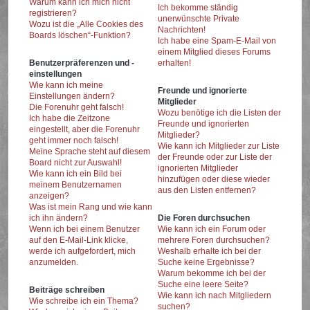
Warum kann ich mich nicht
Ich bekomme ständig
registrieren?
unerwünschte Private
Wozu ist die „Alle Cookies des
Nachrichten!
Boards löschen“-Funktion?
Ich habe eine Spam-E-Mail von
einem Mitglied dieses Forums
Benutzerpräferenzen und -
erhalten!
einstellungen
Wie kann ich meine
Freunde und ignorierte
Einstellungen ändern?
Mitglieder
Die Forenuhr geht falsch!
Wozu benötige ich die Listen der
Ich habe die Zeitzone
Freunde und ignorierten
eingestellt, aber die Forenuhr
Mitglieder?
geht immer noch falsch!
Wie kann ich Mitglieder zur Liste
Meine Sprache steht auf diesem
der Freunde oder zur Liste der
Board nicht zur Auswahl!
ignorierten Mitglieder
Wie kann ich ein Bild bei
hinzufügen oder diese wieder
meinem Benutzernamen
aus den Listen entfernen?
anzeigen?
Was ist mein Rang und wie kann
ich ihn ändern?
Die Foren durchsuchen
Wenn ich bei einem Benutzer
Wie kann ich ein Forum oder
auf den E-Mail-Link klicke,
mehrere Foren durchsuchen?
werde ich aufgefordert, mich
Weshalb erhalte ich bei der
anzumelden.
Suche keine Ergebnisse?
Warum bekomme ich bei der
Suche eine leere Seite?
Beiträge schreiben
Wie kann ich nach Mitgliedern
Wie schreibe ich ein Thema?
suchen?