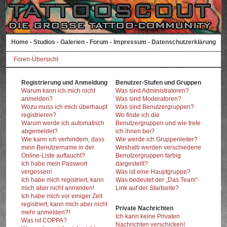
Home
-
Studios
-
Galerien
-
Forum
-
Impressum
-
Datenschutzerklärung
Foren-Übersicht
Registrierung und Anmeldung
Benutzer-Stufen und Gruppen
Warum kann ich mich nicht
Was sind Administratoren?
anmelden?
Was sind Moderatoren?
Wozu muss ich mich überhaupt
Was sind Benutzergruppen?
registrieren?
Wo finde ich die
Warum werde ich automatisch
Benutzergruppen und wie trete
abgemeldet?
ich ihnen bei?
Wie kann ich verhindern, dass
Wie werde ich Gruppenleiter?
mein Benutzername in der
Weshalb werden verschiedene
Online-Liste auftaucht?
Benutzergruppen farbig
Ich habe mein Passwort
dargestellt?
vergessen!
Was ist eine Hauptgruppe?
Ich habe mich registriert, kann
Was bedeutet der „Das Team“-
mich aber nicht anmelden!
Link auf der Startseite?
Ich habe mich vor einiger Zeit
registriert, kann mich aber nicht
Private Nachrichten
mehr anmelden?!
Ich kann keine Privaten
Was ist COPPA?
Nachrichten verschicken!