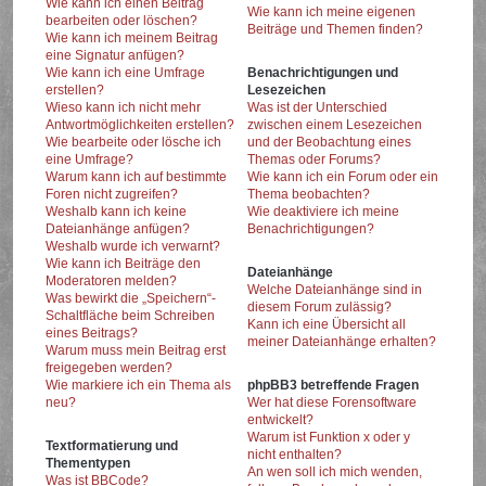
Wie kann ich einen Beitrag
Wie kann ich meine eigenen
bearbeiten oder löschen?
Beiträge und Themen finden?
Wie kann ich meinem Beitrag
eine Signatur anfügen?
Wie kann ich eine Umfrage
Benachrichtigungen und
erstellen?
Lesezeichen
Wieso kann ich nicht mehr
Was ist der Unterschied
Antwortmöglichkeiten erstellen?
zwischen einem Lesezeichen
Wie bearbeite oder lösche ich
und der Beobachtung eines
eine Umfrage?
Themas oder Forums?
Warum kann ich auf bestimmte
Wie kann ich ein Forum oder ein
Foren nicht zugreifen?
Thema beobachten?
Weshalb kann ich keine
Wie deaktiviere ich meine
Dateianhänge anfügen?
Benachrichtigungen?
Weshalb wurde ich verwarnt?
Wie kann ich Beiträge den
Dateianhänge
Moderatoren melden?
Welche Dateianhänge sind in
Was bewirkt die „Speichern“-
diesem Forum zulässig?
Schaltfläche beim Schreiben
Kann ich eine Übersicht all
eines Beitrags?
meiner Dateianhänge erhalten?
Warum muss mein Beitrag erst
freigegeben werden?
Wie markiere ich ein Thema als
phpBB3 betreffende Fragen
neu?
Wer hat diese Forensoftware
entwickelt?
Warum ist Funktion x oder y
Textformatierung und
nicht enthalten?
Thementypen
An wen soll ich mich wenden,
Was ist BBCode?