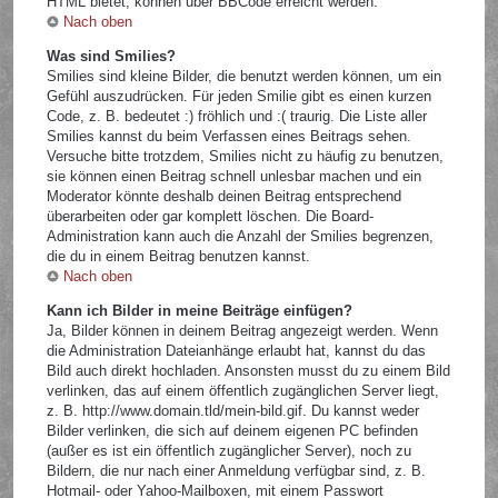
HTML bietet, können über BBCode erreicht werden.
Nach oben
Was sind Smilies?
Smilies sind kleine Bilder, die benutzt werden können, um ein
Gefühl auszudrücken. Für jeden Smilie gibt es einen kurzen
Code, z. B. bedeutet :) fröhlich und :( traurig. Die Liste aller
Smilies kannst du beim Verfassen eines Beitrags sehen.
Versuche bitte trotzdem, Smilies nicht zu häufig zu benutzen,
sie können einen Beitrag schnell unlesbar machen und ein
Moderator könnte deshalb deinen Beitrag entsprechend
überarbeiten oder gar komplett löschen. Die Board-
Administration kann auch die Anzahl der Smilies begrenzen,
die du in einem Beitrag benutzen kannst.
Nach oben
Kann ich Bilder in meine Beiträge einfügen?
Ja, Bilder können in deinem Beitrag angezeigt werden. Wenn
die Administration Dateianhänge erlaubt hat, kannst du das
Bild auch direkt hochladen. Ansonsten musst du zu einem Bild
verlinken, das auf einem öffentlich zugänglichen Server liegt,
z. B. http://www.domain.tld/mein-bild.gif. Du kannst weder
Bilder verlinken, die sich auf deinem eigenen PC befinden
(außer es ist ein öffentlich zugänglicher Server), noch zu
Bildern, die nur nach einer Anmeldung verfügbar sind, z. B.
Hotmail- oder Yahoo-Mailboxen, mit einem Passwort