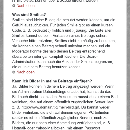
HTML bietet, können über BBCode erreicht werden.
Nach oben
Was sind Smilies?
Smilies sind kleine Bilder, die benutzt werden können, um ein
Gefühl auszudrücken. Für jeden Smilie gibt es einen kurzen
Code, z. B. bedeutet :) fröhlich und :( traurig. Die Liste aller
Smilies kannst du beim Verfassen eines Beitrags sehen.
Versuche bitte trotzdem, Smilies nicht zu häufig zu benutzen,
sie können einen Beitrag schnell unlesbar machen und ein
Moderator könnte deshalb deinen Beitrag entsprechend
überarbeiten oder gar komplett löschen. Die Board-
Administration kann auch die Anzahl der Smilies begrenzen,
die du in einem Beitrag benutzen kannst.
Nach oben
Kann ich Bilder in meine Beiträge einfügen?
Ja, Bilder können in deinem Beitrag angezeigt werden. Wenn
die Administration Dateianhänge erlaubt hat, kannst du das
Bild auch direkt hochladen. Ansonsten musst du zu einem Bild
verlinken, das auf einem öffentlich zugänglichen Server liegt,
z. B. http://www.domain.tld/mein-bild.gif. Du kannst weder
Bilder verlinken, die sich auf deinem eigenen PC befinden
(außer es ist ein öffentlich zugänglicher Server), noch zu
Bildern, die nur nach einer Anmeldung verfügbar sind, z. B.
Hotmail- oder Yahoo-Mailboxen, mit einem Passwort