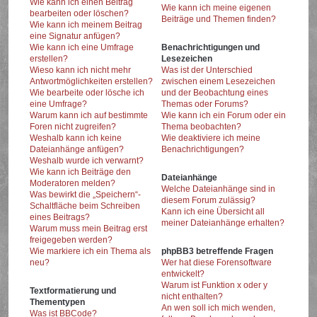
Wie kann ich einen Beitrag
Wie kann ich meine eigenen
bearbeiten oder löschen?
Beiträge und Themen finden?
Wie kann ich meinem Beitrag
eine Signatur anfügen?
Wie kann ich eine Umfrage
Benachrichtigungen und
erstellen?
Lesezeichen
Wieso kann ich nicht mehr
Was ist der Unterschied
Antwortmöglichkeiten erstellen?
zwischen einem Lesezeichen
Wie bearbeite oder lösche ich
und der Beobachtung eines
eine Umfrage?
Themas oder Forums?
Warum kann ich auf bestimmte
Wie kann ich ein Forum oder ein
Foren nicht zugreifen?
Thema beobachten?
Weshalb kann ich keine
Wie deaktiviere ich meine
Dateianhänge anfügen?
Benachrichtigungen?
Weshalb wurde ich verwarnt?
Wie kann ich Beiträge den
Dateianhänge
Moderatoren melden?
Welche Dateianhänge sind in
Was bewirkt die „Speichern“-
diesem Forum zulässig?
Schaltfläche beim Schreiben
Kann ich eine Übersicht all
eines Beitrags?
meiner Dateianhänge erhalten?
Warum muss mein Beitrag erst
freigegeben werden?
Wie markiere ich ein Thema als
phpBB3 betreffende Fragen
neu?
Wer hat diese Forensoftware
entwickelt?
Warum ist Funktion x oder y
Textformatierung und
nicht enthalten?
Thementypen
An wen soll ich mich wenden,
Was ist BBCode?