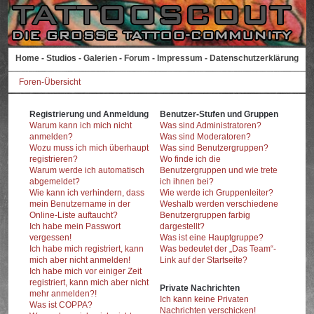
Home
-
Studios
-
Galerien
-
Forum
-
Impressum
-
Datenschutzerklärung
Foren-Übersicht
Registrierung und Anmeldung
Benutzer-Stufen und Gruppen
Warum kann ich mich nicht
Was sind Administratoren?
anmelden?
Was sind Moderatoren?
Wozu muss ich mich überhaupt
Was sind Benutzergruppen?
registrieren?
Wo finde ich die
Warum werde ich automatisch
Benutzergruppen und wie trete
abgemeldet?
ich ihnen bei?
Wie kann ich verhindern, dass
Wie werde ich Gruppenleiter?
mein Benutzername in der
Weshalb werden verschiedene
Online-Liste auftaucht?
Benutzergruppen farbig
Ich habe mein Passwort
dargestellt?
vergessen!
Was ist eine Hauptgruppe?
Ich habe mich registriert, kann
Was bedeutet der „Das Team“-
mich aber nicht anmelden!
Link auf der Startseite?
Ich habe mich vor einiger Zeit
registriert, kann mich aber nicht
Private Nachrichten
mehr anmelden?!
Ich kann keine Privaten
Was ist COPPA?
Nachrichten verschicken!