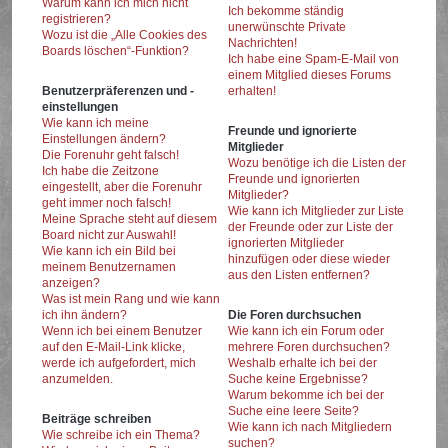
Warum kann ich mich nicht
Ich bekomme ständig
registrieren?
unerwünschte Private
Wozu ist die „Alle Cookies des
Nachrichten!
Boards löschen“-Funktion?
Ich habe eine Spam-E-Mail von
einem Mitglied dieses Forums
Benutzerpräferenzen und -
erhalten!
einstellungen
Wie kann ich meine
Freunde und ignorierte
Einstellungen ändern?
Mitglieder
Die Forenuhr geht falsch!
Wozu benötige ich die Listen der
Ich habe die Zeitzone
Freunde und ignorierten
eingestellt, aber die Forenuhr
Mitglieder?
geht immer noch falsch!
Wie kann ich Mitglieder zur Liste
Meine Sprache steht auf diesem
der Freunde oder zur Liste der
Board nicht zur Auswahl!
ignorierten Mitglieder
Wie kann ich ein Bild bei
hinzufügen oder diese wieder
meinem Benutzernamen
aus den Listen entfernen?
anzeigen?
Was ist mein Rang und wie kann
ich ihn ändern?
Die Foren durchsuchen
Wenn ich bei einem Benutzer
Wie kann ich ein Forum oder
auf den E-Mail-Link klicke,
mehrere Foren durchsuchen?
werde ich aufgefordert, mich
Weshalb erhalte ich bei der
anzumelden.
Suche keine Ergebnisse?
Warum bekomme ich bei der
Suche eine leere Seite?
Beiträge schreiben
Wie kann ich nach Mitgliedern
Wie schreibe ich ein Thema?
suchen?