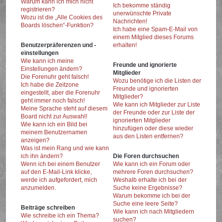
Warum kann ich mich nicht
Ich bekomme ständig
registrieren?
unerwünschte Private
Wozu ist die „Alle Cookies des
Nachrichten!
Boards löschen“-Funktion?
Ich habe eine Spam-E-Mail von
einem Mitglied dieses Forums
Benutzerpräferenzen und -
erhalten!
einstellungen
Wie kann ich meine
Freunde und ignorierte
Einstellungen ändern?
Mitglieder
Die Forenuhr geht falsch!
Wozu benötige ich die Listen der
Ich habe die Zeitzone
Freunde und ignorierten
eingestellt, aber die Forenuhr
Mitglieder?
geht immer noch falsch!
Wie kann ich Mitglieder zur Liste
Meine Sprache steht auf diesem
der Freunde oder zur Liste der
Board nicht zur Auswahl!
ignorierten Mitglieder
Wie kann ich ein Bild bei
hinzufügen oder diese wieder
meinem Benutzernamen
aus den Listen entfernen?
anzeigen?
Was ist mein Rang und wie kann
ich ihn ändern?
Die Foren durchsuchen
Wenn ich bei einem Benutzer
Wie kann ich ein Forum oder
auf den E-Mail-Link klicke,
mehrere Foren durchsuchen?
werde ich aufgefordert, mich
Weshalb erhalte ich bei der
anzumelden.
Suche keine Ergebnisse?
Warum bekomme ich bei der
Suche eine leere Seite?
Beiträge schreiben
Wie kann ich nach Mitgliedern
Wie schreibe ich ein Thema?
suchen?