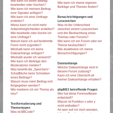
Wie kann ich einen Beitrag
Wie kann ich meine eigenen
bearbeiten oder löschen?
Beiträge und Themen finden?
Wie kann ich meinem Beitrag
eine Signatur anfügen?
Wie kann ich eine Umfrage
Benachrichtigungen und
erstellen?
Lesezeichen
Wieso kann ich nicht mehr
Was ist der Unterschied
Antwortmöglichkeiten erstellen?
zwischen einem Lesezeichen
Wie bearbeite oder lösche ich
und der Beobachtung eines
eine Umfrage?
Themas oder Forums?
Warum kann ich auf bestimmte
Wie kann ich ein Forum oder ein
Foren nicht zugreifen?
Thema beobachten?
Weshalb kann ich keine
Wie deaktiviere ich meine
Dateianhänge anfügen?
Benachrichtigungen?
Weshalb wurde ich verwarnt?
Wie kann ich Beiträge den
Dateianhänge
Moderatoren melden?
Welche Dateianhänge sind in
Was bewirkt die „Speichern“-
diesem Forum zulässig?
Schaltfläche beim Schreiben
Kann ich eine Übersicht all
eines Beitrags?
meiner Dateianhänge erhalten?
Warum muss mein Beitrag erst
freigegeben werden?
Wie markiere ich ein Thema als
phpBB3 betreffende Fragen
neu?
Wer hat diese Forensoftware
entwickelt?
Warum ist Funktion x oder y
Textformatierung und
nicht enthalten?
Thementypen
An wen soll ich mich wenden,
Was ist BBCode?