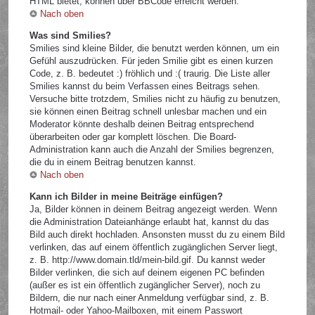
HTML bietet, können über BBCode erreicht werden.
Nach oben
Was sind Smilies?
Smilies sind kleine Bilder, die benutzt werden können, um ein
Gefühl auszudrücken. Für jeden Smilie gibt es einen kurzen
Code, z. B. bedeutet :) fröhlich und :( traurig. Die Liste aller
Smilies kannst du beim Verfassen eines Beitrags sehen.
Versuche bitte trotzdem, Smilies nicht zu häufig zu benutzen,
sie können einen Beitrag schnell unlesbar machen und ein
Moderator könnte deshalb deinen Beitrag entsprechend
überarbeiten oder gar komplett löschen. Die Board-
Administration kann auch die Anzahl der Smilies begrenzen,
die du in einem Beitrag benutzen kannst.
Nach oben
Kann ich Bilder in meine Beiträge einfügen?
Ja, Bilder können in deinem Beitrag angezeigt werden. Wenn
die Administration Dateianhänge erlaubt hat, kannst du das
Bild auch direkt hochladen. Ansonsten musst du zu einem Bild
verlinken, das auf einem öffentlich zugänglichen Server liegt,
z. B. http://www.domain.tld/mein-bild.gif. Du kannst weder
Bilder verlinken, die sich auf deinem eigenen PC befinden
(außer es ist ein öffentlich zugänglicher Server), noch zu
Bildern, die nur nach einer Anmeldung verfügbar sind, z. B.
Hotmail- oder Yahoo-Mailboxen, mit einem Passwort