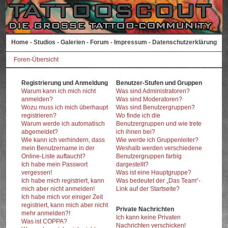
Home
-
Studios
-
Galerien
-
Forum
-
Impressum
-
Datenschutzerklärung
Foren-Übersicht
Registrierung und Anmeldung
Benutzer-Stufen und Gruppen
Warum kann ich mich nicht
Was sind Administratoren?
anmelden?
Was sind Moderatoren?
Wozu muss ich mich überhaupt
Was sind Benutzergruppen?
registrieren?
Wo finde ich die
Warum werde ich automatisch
Benutzergruppen und wie trete
abgemeldet?
ich ihnen bei?
Wie kann ich verhindern, dass
Wie werde ich Gruppenleiter?
mein Benutzername in der
Weshalb werden verschiedene
Online-Liste auftaucht?
Benutzergruppen farbig
Ich habe mein Passwort
dargestellt?
vergessen!
Was ist eine Hauptgruppe?
Ich habe mich registriert, kann
Was bedeutet der „Das Team“-
mich aber nicht anmelden!
Link auf der Startseite?
Ich habe mich vor einiger Zeit
registriert, kann mich aber nicht
Private Nachrichten
mehr anmelden?!
Ich kann keine Privaten
Was ist COPPA?
Nachrichten verschicken!