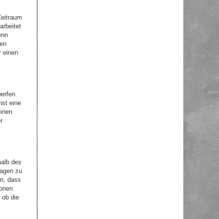
Zeitraum
arbeitet
enn
nen
r einen
erfen.
nst eine
einen
r
halb des
ragen zu
en, dass
ionen
 ob die