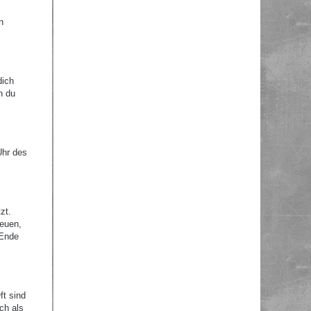
n
dich
n du
Uhr des
zt.
reuen,
 Ende
ft sind
ch als