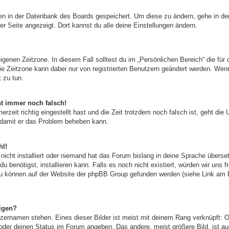
ngen in der Datenbank des Boards gespeichert. Um diese zu ändern, gehe in de
er Seite angezeigt. Dort kannst du alle deine Einstellungen ändern.
igenen Zeitzone. In diesem Fall solltest du im „Persönlichen Bereich“ die für 
 Die Zeitzone kann dabei nur von registrierten Benutzern geändert werden. Wen
t zu tun.
ht immer noch falsch!
zeit richtig eingestellt hast und die Zeit trotzdem noch falsch ist, geht die 
, damit er das Problem beheben kann.
hl!
nicht installiert oder niemand hat das Forum bislang in deine Sprache überset
u benötigst, installieren kann. Falls es noch nicht existiert, würden wir uns f
zu können auf der Website der phpBB Group gefunden werden (siehe Link am
igen?
zernamen stehen. Eines dieser Bilder ist meist mit deinem Rang verknüpft: O
 oder deinen Status im Forum angeben. Das andere, meist größere Bild, ist au