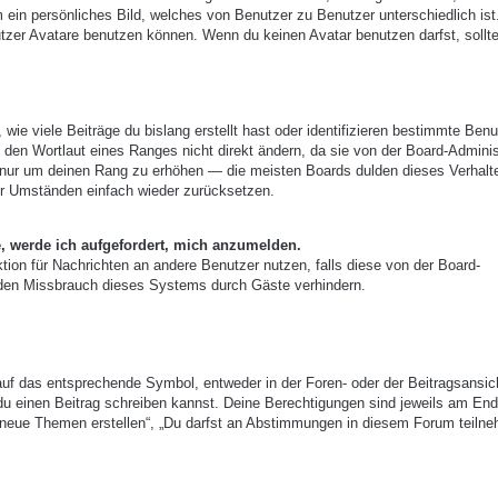
m ein persönliches Bild, welches von Benutzer zu Benutzer unterschiedlich ist
zer Avatare benutzen können. Wenn du keinen Avatar benutzen darfst, sollte
ie viele Beiträge du bislang erstellt hast oder identifizieren bestimmte Benu
den Wortlaut eines Ranges nicht direkt ändern, da sie von der Board-Adminis
e, nur um deinen Rang zu erhöhen — die meisten Boards dulden dieses Verhalt
er Umständen einfach wieder zurücksetzen.
e, werde ich aufgefordert, mich anzumelden.
nktion für Nachrichten an andere Benutzer nutzen, falls diese von der Board-
 den Missbrauch dieses Systems durch Gäste verhindern.
uf das entsprechende Symbol, entweder in der Foren- oder der Beitragsansic
r du einen Beitrag schreiben kannst. Deine Berechtigungen sind jeweils am End
st neue Themen erstellen“, „Du darfst an Abstimmungen in diesem Forum teiln