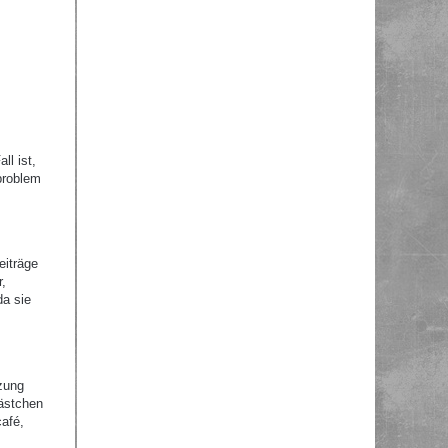
ll ist,
problem
eiträge
r,
da sie
zung
Kästchen
afé,