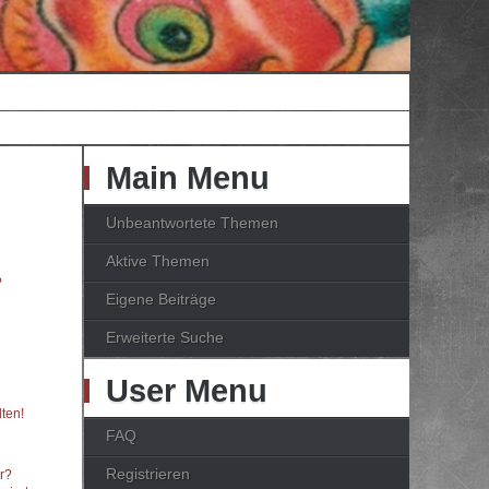
Main Menu
Unbeantwortete Themen
Aktive Themen
?
Eigene Beiträge
Erweiterte Suche
User Menu
ten!
FAQ
Registrieren
er?