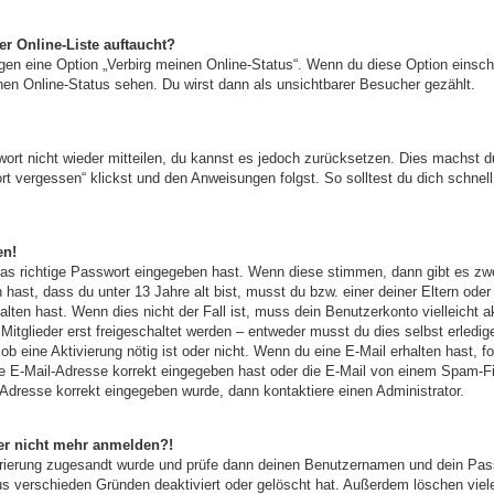
r Online-Liste auftaucht?
ngen eine Option „Verbirg meinen Online-Status“. Wenn du diese Option einsch
nen Online-Status sehen. Du wirst dann als unsichtbarer Besucher gezählt.
wort nicht wieder mitteilen, du kannst es jedoch zurücksetzen. Dies machst d
t vergessen“ klickst und den Anweisungen folgst. So solltest du dich schnell
en!
das richtige Passwort eingegeben hast. Wenn diese stimmen, dann gibt es zw
 hast, dass du unter 13 Jahre alt bist, musst du bzw. einer deiner Eltern oder
ten hast. Wenn dies nicht der Fall ist, muss dein Benutzerkonto vielleicht ak
tglieder erst freigeschaltet werden – entweder musst du dies selbst erledig
, ob eine Aktivierung nötig ist oder nicht. Wenn du eine E-Mail erhalten hast, f
e E-Mail-Adresse korrekt eingegeben hast oder die E-Mail von einem Spam-Fi
-Adresse korrekt eingegeben wurde, dann kontaktiere einen Administrator.
aber nicht mehr anmelden?!
gistrierung zugesandt wurde und prüfe dann deinen Benutzernamen und dein Pas
us verschieden Gründen deaktiviert oder gelöscht hat. Außerdem löschen viel