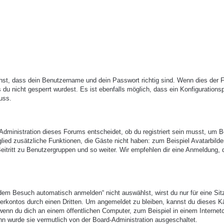
hst, dass dein Benutzername und dein Passwort richtig sind. Wenn dies der Fa
du nicht gesperrt wurdest. Es ist ebenfalls möglich, dass ein Konfigurations
uss.
-Administration dieses Forums entscheidet, ob du registriert sein musst, um B
itglied zusätzliche Funktionen, die Gäste nicht haben: zum Beispiel Avatarbilde
eitritt zu Benutzergruppen und so weiter. Wir empfehlen dir eine Anmeldung, 
em Besuch automatisch anmelden“ nicht auswählst, wirst du nur für eine Sit
erkontos durch einen Dritten. Um angemeldet zu bleiben, kannst du dieses 
enn du dich an einem öffentlichen Computer, zum Beispiel in einem Internetc
nn wurde sie vermutlich von der Board-Administration ausgeschaltet.