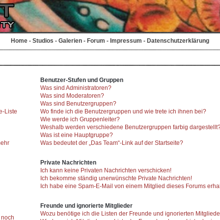
Home
-
Studios
-
Galerien
-
Forum
-
Impressum
-
Datenschutzerklärung
Benutzer-Stufen und Gruppen
Was sind Administratoren?
Was sind Moderatoren?
Was sind Benutzergruppen?
e-Liste
Wo finde ich die Benutzergruppen und wie trete ich ihnen bei?
Wie werde ich Gruppenleiter?
Weshalb werden verschiedene Benutzergruppen farbig dargestellt
Was ist eine Hauptgruppe?
mehr
Was bedeutet der „Das Team“-Link auf der Startseite?
Private Nachrichten
Ich kann keine Privaten Nachrichten verschicken!
Ich bekomme ständig unerwünschte Private Nachrichten!
Ich habe eine Spam-E-Mail von einem Mitglied dieses Forums erhal
Freunde und ignorierte Mitglieder
Wozu benötige ich die Listen der Freunde und ignorierten Mitglied
r noch