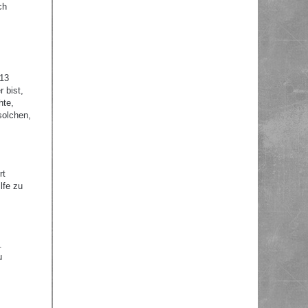
ch
 13
 bist,
hte,
solchen,
rt
lfe zu
.
u