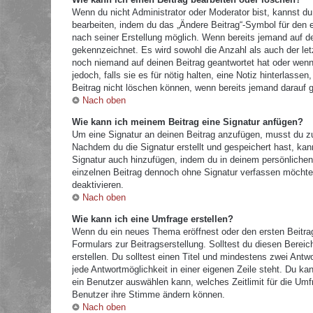
Wenn du nicht Administrator oder Moderator bist, kannst du
bearbeiten, indem du das „Ändere Beitrag“-Symbol für den e
nach seiner Erstellung möglich. Wenn bereits jemand auf dei
gekennzeichnet. Es wird sowohl die Anzahl als auch der let
noch niemand auf deinen Beitrag geantwortet hat oder wenn 
jedoch, falls sie es für nötig halten, eine Notiz hinterlass
Beitrag nicht löschen können, wenn bereits jemand darauf g
Nach oben
Wie kann ich meinem Beitrag eine Signatur anfügen?
Um eine Signatur an deinen Beitrag anzufügen, musst du zu
Nachdem du die Signatur erstellt und gespeichert hast, kan
Signatur auch hinzufügen, indem du in deinem persönliche
einzelnen Beitrag dennoch ohne Signatur verfassen möchtes
deaktivieren.
Nach oben
Wie kann ich eine Umfrage erstellen?
Wenn du ein neues Thema eröffnest oder den ersten Beitrag 
Formulars zur Beitragserstellung. Solltest du diesen Berei
erstellen. Du solltest einen Titel und mindestens zwei Antw
jede Antwortmöglichkeit in einer eigenen Zeile steht. Du k
ein Benutzer auswählen kann, welches Zeitlimit für die Umfr
Benutzer ihre Stimme ändern können.
Nach oben