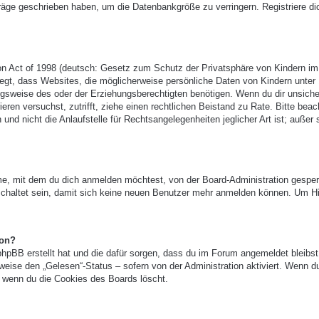
träge geschrieben haben, um die Datenbankgröße zu verringern. Registriere di
n Act of 1998 (deutsch: Gesetz zum Schutz der Privatsphäre von Kindern im
legt, dass Websites, die möglicherweise persönliche Daten von Kindern unter
gsweise des oder der Erziehungsberechtigten benötigen. Wenn du dir unsicher
ieren versuchst, zutrifft, ziehe einen rechtlichen Beistand zu Rate. Bitte beac
 nicht die Anlaufstelle für Rechtsangelegenheiten jeglicher Art ist; außer 
e, mit dem du dich anmelden möchtest, von der Board-Administration gesper
chaltet sein, damit sich keine neuen Benutzer mehr anmelden können. Um Hi
ion?
phpBB erstellt hat und die dafür sorgen, dass du im Forum angemeldet bleibst
eise den „Gelesen“-Status – sofern von der Administration aktiviert. Wenn d
 wenn du die Cookies des Boards löscht.