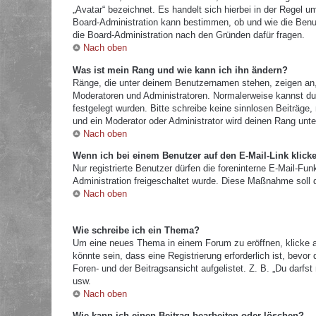
„Avatar“ bezeichnet. Es handelt sich hierbei in der Regel u
Board-Administration kann bestimmen, ob und wie die Benut
die Board-Administration nach den Gründen dafür fragen.
Nach oben
Was ist mein Rang und wie kann ich ihn ändern?
Ränge, die unter deinem Benutzernamen stehen, zeigen an, w
Moderatoren und Administratoren. Normalerweise kannst du 
festgelegt wurden. Bitte schreibe keine sinnlosen Beiträg
und ein Moderator oder Administrator wird deinen Rang unt
Nach oben
Wenn ich bei einem Benutzer auf den E-Mail-Link klick
Nur registrierte Benutzer dürfen die foreninterne E-Mail-Fu
Administration freigeschaltet wurde. Diese Maßnahme soll
Nach oben
Wie schreibe ich ein Thema?
Um eine neues Thema in einem Forum zu eröffnen, klicke a
könnte sein, dass eine Registrierung erforderlich ist, bevo
Foren- und der Beitragsansicht aufgelistet. Z. B. „Du darf
usw.
Nach oben
Wie kann ich einen Beitrag bearbeiten oder löschen?