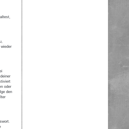
altest,
u,
 wieder
ei
 deiner
tiviert
en oder
olge den
lter
swort.
e