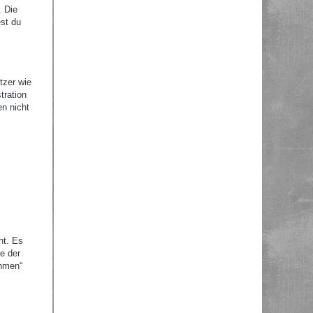
. Die
st du
tzer wie
tration
en nicht
ht. Es
e der
ehmen“