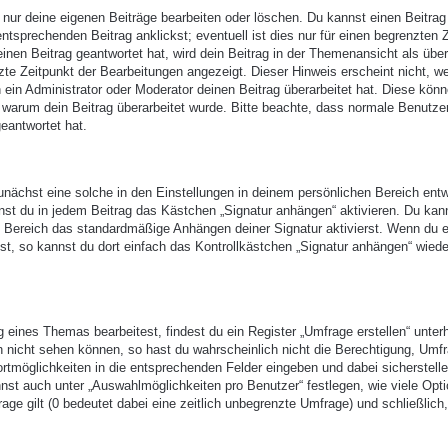
 nur deine eigenen Beiträge bearbeiten oder löschen. Du kannst einen Beitrag
ntsprechenden Beitrag anklickst; eventuell ist dies nur für einen begrenzten 
nen Beitrag geantwortet hat, wird dein Beitrag in der Themenansicht als über
zte Zeitpunkt der Bearbeitungen angezeigt. Dieser Hinweis erscheint nicht, w
ein Administrator oder Moderator deinen Beitrag überarbeitet hat. Diese kön
en, warum dein Beitrag überarbeitet wurde. Bitte beachte, dass normale Benutze
eantwortet hat.
nächst eine solche in den Einstellungen in deinem persönlichen Bereich entw
nst du in jedem Beitrag das Kästchen „Signatur anhängen“ aktivieren. Du kan
n Bereich das standardmäßige Anhängen deiner Signatur aktivierst. Wenn du 
t, so kannst du dort einfach das Kontrollkästchen „Signatur anhängen“ wiede
eines Themas bearbeitest, findest du ein Register „Umfrage erstellen“ unter
ch nicht sehen können, so hast du wahrscheinlich nicht die Berechtigung, Umf
ortmöglichkeiten in die entsprechenden Felder eingeben und dabei sicherstell
annst auch unter „Auswahlmöglichkeiten pro Benutzer“ festlegen, wie viele Opt
age gilt (0 bedeutet dabei eine zeitlich unbegrenzte Umfrage) und schließlich,