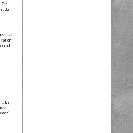
. Die
st du
tzer wie
tration
en nicht
ht. Es
e der
ehmen“