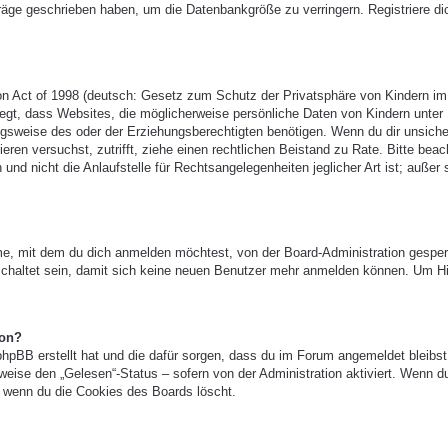
träge geschrieben haben, um die Datenbankgröße zu verringern. Registriere di
n Act of 1998 (deutsch: Gesetz zum Schutz der Privatsphäre von Kindern im
legt, dass Websites, die möglicherweise persönliche Daten von Kindern unter
gsweise des oder der Erziehungsberechtigten benötigen. Wenn du dir unsicher
ieren versuchst, zutrifft, ziehe einen rechtlichen Beistand zu Rate. Bitte beac
 nicht die Anlaufstelle für Rechtsangelegenheiten jeglicher Art ist; außer 
e, mit dem du dich anmelden möchtest, von der Board-Administration gesper
chaltet sein, damit sich keine neuen Benutzer mehr anmelden können. Um Hi
ion?
phpBB erstellt hat und die dafür sorgen, dass du im Forum angemeldet bleibst
eise den „Gelesen“-Status – sofern von der Administration aktiviert. Wenn d
 wenn du die Cookies des Boards löscht.