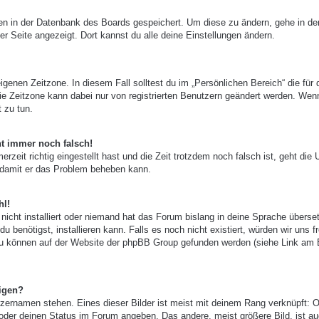
ngen in der Datenbank des Boards gespeichert. Um diese zu ändern, gehe in de
er Seite angezeigt. Dort kannst du alle deine Einstellungen ändern.
igenen Zeitzone. In diesem Fall solltest du im „Persönlichen Bereich“ die für 
 Die Zeitzone kann dabei nur von registrierten Benutzern geändert werden. Wen
t zu tun.
ht immer noch falsch!
zeit richtig eingestellt hast und die Zeit trotzdem noch falsch ist, geht die 
, damit er das Problem beheben kann.
hl!
nicht installiert oder niemand hat das Forum bislang in deine Sprache überset
u benötigst, installieren kann. Falls es noch nicht existiert, würden wir uns f
zu können auf der Website der phpBB Group gefunden werden (siehe Link am
igen?
zernamen stehen. Eines dieser Bilder ist meist mit deinem Rang verknüpft: O
 oder deinen Status im Forum angeben. Das andere, meist größere Bild, ist au