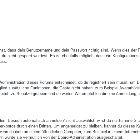
hst, dass dein Benutzername und dein Passwort richtig sind. Wenn dies der Fa
du nicht gesperrt wurdest. Es ist ebenfalls möglich, dass ein Konfigurations
uss.
-Administration dieses Forums entscheidet, ob du registriert sein musst, um B
itglied zusätzliche Funktionen, die Gäste nicht haben: zum Beispiel Avatarbilde
eitritt zu Benutzergruppen und so weiter. Wir empfehlen dir eine Anmeldung, 
em Besuch automatisch anmelden“ nicht auswählst, wirst du nur für eine Sit
erkontos durch einen Dritten. Um angemeldet zu bleiben, kannst du dieses 
enn du dich an einem öffentlichen Computer, zum Beispiel in einem Internetc
nn wurde sie vermutlich von der Board-Administration ausgeschaltet.