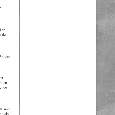
n
dich
n du
Uhr des
zt.
reuen,
 Ende
ft sind
ch als