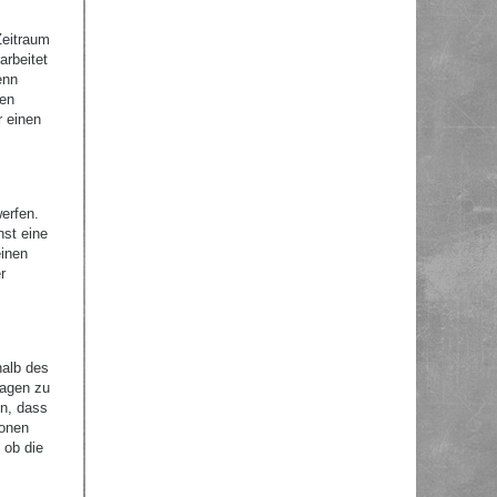
Zeitraum
arbeitet
enn
nen
r einen
erfen.
nst eine
einen
r
halb des
ragen zu
en, dass
ionen
 ob die