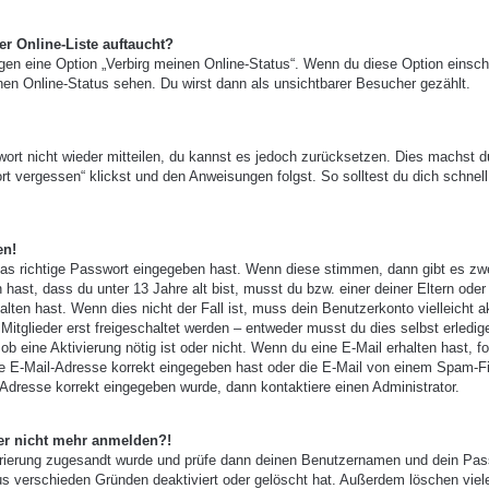
r Online-Liste auftaucht?
ngen eine Option „Verbirg meinen Online-Status“. Wenn du diese Option einsch
nen Online-Status sehen. Du wirst dann als unsichtbarer Besucher gezählt.
wort nicht wieder mitteilen, du kannst es jedoch zurücksetzen. Dies machst d
t vergessen“ klickst und den Anweisungen folgst. So solltest du dich schnell
en!
das richtige Passwort eingegeben hast. Wenn diese stimmen, dann gibt es zw
 hast, dass du unter 13 Jahre alt bist, musst du bzw. einer deiner Eltern oder
ten hast. Wenn dies nicht der Fall ist, muss dein Benutzerkonto vielleicht ak
tglieder erst freigeschaltet werden – entweder musst du dies selbst erledig
, ob eine Aktivierung nötig ist oder nicht. Wenn du eine E-Mail erhalten hast, f
e E-Mail-Adresse korrekt eingegeben hast oder die E-Mail von einem Spam-Fi
-Adresse korrekt eingegeben wurde, dann kontaktiere einen Administrator.
aber nicht mehr anmelden?!
gistrierung zugesandt wurde und prüfe dann deinen Benutzernamen und dein Pas
us verschieden Gründen deaktiviert oder gelöscht hat. Außerdem löschen viel