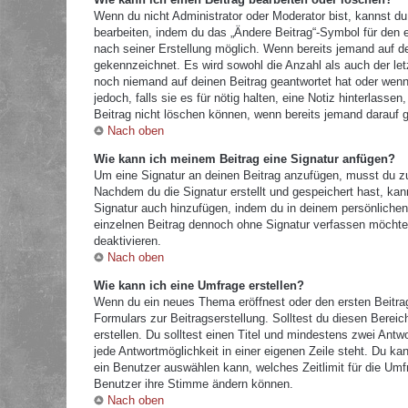
Wenn du nicht Administrator oder Moderator bist, kannst du
bearbeiten, indem du das „Ändere Beitrag“-Symbol für den e
nach seiner Erstellung möglich. Wenn bereits jemand auf dei
gekennzeichnet. Es wird sowohl die Anzahl als auch der let
noch niemand auf deinen Beitrag geantwortet hat oder wenn 
jedoch, falls sie es für nötig halten, eine Notiz hinterlass
Beitrag nicht löschen können, wenn bereits jemand darauf g
Nach oben
Wie kann ich meinem Beitrag eine Signatur anfügen?
Um eine Signatur an deinen Beitrag anzufügen, musst du zu
Nachdem du die Signatur erstellt und gespeichert hast, kan
Signatur auch hinzufügen, indem du in deinem persönliche
einzelnen Beitrag dennoch ohne Signatur verfassen möchtes
deaktivieren.
Nach oben
Wie kann ich eine Umfrage erstellen?
Wenn du ein neues Thema eröffnest oder den ersten Beitrag 
Formulars zur Beitragserstellung. Solltest du diesen Berei
erstellen. Du solltest einen Titel und mindestens zwei Antw
jede Antwortmöglichkeit in einer eigenen Zeile steht. Du k
ein Benutzer auswählen kann, welches Zeitlimit für die Umfr
Benutzer ihre Stimme ändern können.
Nach oben