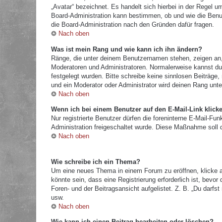
„Avatar“ bezeichnet. Es handelt sich hierbei in der Regel u
Board-Administration kann bestimmen, ob und wie die Benut
die Board-Administration nach den Gründen dafür fragen.
Nach oben
Was ist mein Rang und wie kann ich ihn ändern?
Ränge, die unter deinem Benutzernamen stehen, zeigen an, w
Moderatoren und Administratoren. Normalerweise kannst du 
festgelegt wurden. Bitte schreibe keine sinnlosen Beiträg
und ein Moderator oder Administrator wird deinen Rang unt
Nach oben
Wenn ich bei einem Benutzer auf den E-Mail-Link klick
Nur registrierte Benutzer dürfen die foreninterne E-Mail-Fu
Administration freigeschaltet wurde. Diese Maßnahme soll
Nach oben
Wie schreibe ich ein Thema?
Um eine neues Thema in einem Forum zu eröffnen, klicke a
könnte sein, dass eine Registrierung erforderlich ist, bevo
Foren- und der Beitragsansicht aufgelistet. Z. B. „Du darf
usw.
Nach oben
Wie kann ich einen Beitrag bearbeiten oder löschen?