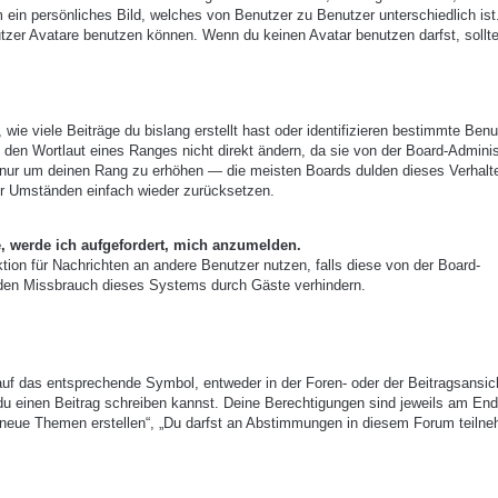
m ein persönliches Bild, welches von Benutzer zu Benutzer unterschiedlich ist
zer Avatare benutzen können. Wenn du keinen Avatar benutzen darfst, sollte
ie viele Beiträge du bislang erstellt hast oder identifizieren bestimmte Benu
den Wortlaut eines Ranges nicht direkt ändern, da sie von der Board-Adminis
e, nur um deinen Rang zu erhöhen — die meisten Boards dulden dieses Verhalt
er Umständen einfach wieder zurücksetzen.
e, werde ich aufgefordert, mich anzumelden.
nktion für Nachrichten an andere Benutzer nutzen, falls diese von der Board-
 den Missbrauch dieses Systems durch Gäste verhindern.
uf das entsprechende Symbol, entweder in der Foren- oder der Beitragsansic
r du einen Beitrag schreiben kannst. Deine Berechtigungen sind jeweils am End
st neue Themen erstellen“, „Du darfst an Abstimmungen in diesem Forum teiln