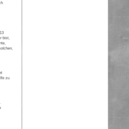
ch
 13
 bist,
hte,
solchen,
rt
lfe zu
.
u