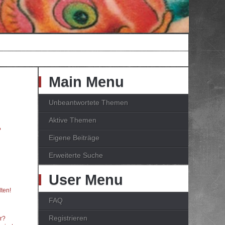
Main Menu
Unbeantwortete Themen
Aktive Themen
?
Eigene Beiträge
Erweiterte Suche
User Menu
ten!
FAQ
Registrieren
er?