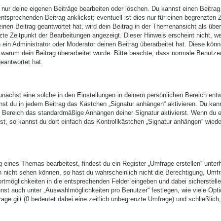
 nur deine eigenen Beiträge bearbeiten oder löschen. Du kannst einen Beitrag
ntsprechenden Beitrag anklickst; eventuell ist dies nur für einen begrenzten 
nen Beitrag geantwortet hat, wird dein Beitrag in der Themenansicht als über
zte Zeitpunkt der Bearbeitungen angezeigt. Dieser Hinweis erscheint nicht, w
ein Administrator oder Moderator deinen Beitrag überarbeitet hat. Diese kön
en, warum dein Beitrag überarbeitet wurde. Bitte beachte, dass normale Benutze
eantwortet hat.
nächst eine solche in den Einstellungen in deinem persönlichen Bereich entw
nst du in jedem Beitrag das Kästchen „Signatur anhängen“ aktivieren. Du kan
n Bereich das standardmäßige Anhängen deiner Signatur aktivierst. Wenn du 
t, so kannst du dort einfach das Kontrollkästchen „Signatur anhängen“ wiede
eines Themas bearbeitest, findest du ein Register „Umfrage erstellen“ unter
ch nicht sehen können, so hast du wahrscheinlich nicht die Berechtigung, Umf
ortmöglichkeiten in die entsprechenden Felder eingeben und dabei sicherstell
annst auch unter „Auswahlmöglichkeiten pro Benutzer“ festlegen, wie viele Opt
age gilt (0 bedeutet dabei eine zeitlich unbegrenzte Umfrage) und schließlich,