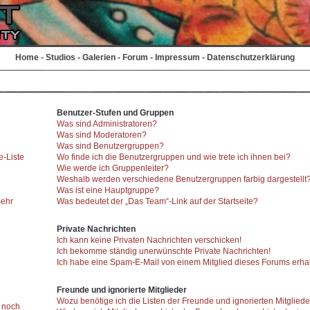
Home
-
Studios
-
Galerien
-
Forum
-
Impressum
-
Datenschutzerklärung
Benutzer-Stufen und Gruppen
Was sind Administratoren?
Was sind Moderatoren?
Was sind Benutzergruppen?
e-Liste
Wo finde ich die Benutzergruppen und wie trete ich ihnen bei?
Wie werde ich Gruppenleiter?
Weshalb werden verschiedene Benutzergruppen farbig dargestellt
Was ist eine Hauptgruppe?
mehr
Was bedeutet der „Das Team“-Link auf der Startseite?
Private Nachrichten
Ich kann keine Privaten Nachrichten verschicken!
Ich bekomme ständig unerwünschte Private Nachrichten!
Ich habe eine Spam-E-Mail von einem Mitglied dieses Forums erhal
Freunde und ignorierte Mitglieder
Wozu benötige ich die Listen der Freunde und ignorierten Mitglied
r noch