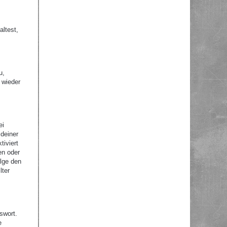
altest,
u,
 wieder
ei
 deiner
tiviert
en oder
olge den
lter
swort.
e