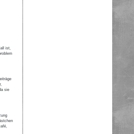
ll ist,
problem
eiträge
r,
da sie
zung
Kästchen
afé,