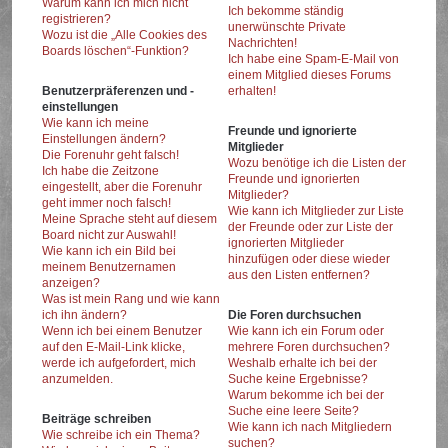
Warum kann ich mich nicht
Ich bekomme ständig
registrieren?
unerwünschte Private
Wozu ist die „Alle Cookies des
Nachrichten!
Boards löschen“-Funktion?
Ich habe eine Spam-E-Mail von
einem Mitglied dieses Forums
Benutzerpräferenzen und -
erhalten!
einstellungen
Wie kann ich meine
Freunde und ignorierte
Einstellungen ändern?
Mitglieder
Die Forenuhr geht falsch!
Wozu benötige ich die Listen der
Ich habe die Zeitzone
Freunde und ignorierten
eingestellt, aber die Forenuhr
Mitglieder?
geht immer noch falsch!
Wie kann ich Mitglieder zur Liste
Meine Sprache steht auf diesem
der Freunde oder zur Liste der
Board nicht zur Auswahl!
ignorierten Mitglieder
Wie kann ich ein Bild bei
hinzufügen oder diese wieder
meinem Benutzernamen
aus den Listen entfernen?
anzeigen?
Was ist mein Rang und wie kann
ich ihn ändern?
Die Foren durchsuchen
Wenn ich bei einem Benutzer
Wie kann ich ein Forum oder
auf den E-Mail-Link klicke,
mehrere Foren durchsuchen?
werde ich aufgefordert, mich
Weshalb erhalte ich bei der
anzumelden.
Suche keine Ergebnisse?
Warum bekomme ich bei der
Suche eine leere Seite?
Beiträge schreiben
Wie kann ich nach Mitgliedern
Wie schreibe ich ein Thema?
suchen?