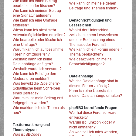
Wie kann ich einen Beitrag
Wie kann ich meine eigenen
bearbeiten oder löschen?
Beiträge und Themen finden?
Wie kann ich meinem Beitrag
eine Signatur anfügen?
Wie kann ich eine Umfrage
Benachrichtigungen und
erstellen?
Lesezeichen
Wieso kann ich nicht mehr
Was ist der Unterschied
Antwortmöglichkeiten erstellen?
zwischen einem Lesezeichen
Wie bearbeite oder lösche ich
und der Beobachtung eines
eine Umfrage?
Themas oder Forums?
Warum kann ich auf bestimmte
Wie kann ich ein Forum oder ein
Foren nicht zugreifen?
Thema beobachten?
Weshalb kann ich keine
Wie deaktiviere ich meine
Dateianhänge anfügen?
Benachrichtigungen?
Weshalb wurde ich verwarnt?
Wie kann ich Beiträge den
Dateianhänge
Moderatoren melden?
Welche Dateianhänge sind in
Was bewirkt die „Speichern“-
diesem Forum zulässig?
Schaltfläche beim Schreiben
Kann ich eine Übersicht all
eines Beitrags?
meiner Dateianhänge erhalten?
Warum muss mein Beitrag erst
freigegeben werden?
Wie markiere ich ein Thema als
phpBB3 betreffende Fragen
neu?
Wer hat diese Forensoftware
entwickelt?
Warum ist Funktion x oder y
Textformatierung und
nicht enthalten?
Thementypen
An wen soll ich mich wenden,
Was ist BBCode?