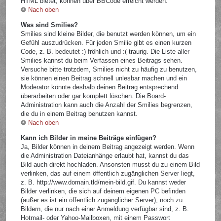
HTML bietet, können über BBCode erreicht werden.
Nach oben
Was sind Smilies?
Smilies sind kleine Bilder, die benutzt werden können, um ein
Gefühl auszudrücken. Für jeden Smilie gibt es einen kurzen
Code, z. B. bedeutet :) fröhlich und :( traurig. Die Liste aller
Smilies kannst du beim Verfassen eines Beitrags sehen.
Versuche bitte trotzdem, Smilies nicht zu häufig zu benutzen,
sie können einen Beitrag schnell unlesbar machen und ein
Moderator könnte deshalb deinen Beitrag entsprechend
überarbeiten oder gar komplett löschen. Die Board-
Administration kann auch die Anzahl der Smilies begrenzen,
die du in einem Beitrag benutzen kannst.
Nach oben
Kann ich Bilder in meine Beiträge einfügen?
Ja, Bilder können in deinem Beitrag angezeigt werden. Wenn
die Administration Dateianhänge erlaubt hat, kannst du das
Bild auch direkt hochladen. Ansonsten musst du zu einem Bild
verlinken, das auf einem öffentlich zugänglichen Server liegt,
z. B. http://www.domain.tld/mein-bild.gif. Du kannst weder
Bilder verlinken, die sich auf deinem eigenen PC befinden
(außer es ist ein öffentlich zugänglicher Server), noch zu
Bildern, die nur nach einer Anmeldung verfügbar sind, z. B.
Hotmail- oder Yahoo-Mailboxen, mit einem Passwort