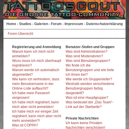
Home
-
Studios
-
Galerien
-
Forum
-
Impressum
-
Datenschutzerklärung
Foren-Übersicht
Registrierung und Anmeldung
Benutzer-Stufen und Gruppen
Warum kann ich mich nicht
Was sind Administratoren?
anmelden?
Was sind Moderatoren?
Wozu muss ich mich überhaupt
Was sind Benutzergruppen?
registrieren?
Wo finde ich die
Warum werde ich automatisch
Benutzergruppen und wie trete
abgemeldet?
ich ihnen bei?
Wie kann ich verhindern, dass
Wie werde ich Gruppenleiter?
mein Benutzername in der
Weshalb werden verschiedene
Online-Liste auftaucht?
Benutzergruppen farbig
Ich habe mein Passwort
dargestellt?
vergessen!
Was ist eine Hauptgruppe?
Ich habe mich registriert, kann
Was bedeutet der „Das Team“-
mich aber nicht anmelden!
Link auf der Startseite?
Ich habe mich vor einiger Zeit
registriert, kann mich aber nicht
Private Nachrichten
mehr anmelden?!
Ich kann keine Privaten
Was ist COPPA?
Nachrichten verschicken!