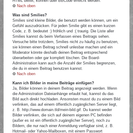
HTML bietet, können über BBCode erreicht werden.
Nach oben
Was sind Smilies?
Smilies sind kleine Bilder, die benutzt werden können, um ein
Gefühl auszudrücken. Für jeden Smilie gibt es einen kurzen
Code, z. B. bedeutet :) fröhlich und :( traurig. Die Liste aller
Smilies kannst du beim Verfassen eines Beitrags sehen.
Versuche bitte trotzdem, Smilies nicht zu häufig zu benutzen,
sie können einen Beitrag schnell unlesbar machen und ein
Moderator könnte deshalb deinen Beitrag entsprechend
überarbeiten oder gar komplett löschen. Die Board-
Administration kann auch die Anzahl der Smilies begrenzen,
die du in einem Beitrag benutzen kannst.
Nach oben
Kann ich Bilder in meine Beiträge einfügen?
Ja, Bilder können in deinem Beitrag angezeigt werden. Wenn
die Administration Dateianhänge erlaubt hat, kannst du das
Bild auch direkt hochladen. Ansonsten musst du zu einem Bild
verlinken, das auf einem öffentlich zugänglichen Server liegt,
z. B. http://www.domain.tld/mein-bild.gif. Du kannst weder
Bilder verlinken, die sich auf deinem eigenen PC befinden
(außer es ist ein öffentlich zugänglicher Server), noch zu
Bildern, die nur nach einer Anmeldung verfügbar sind, z. B.
Hotmail- oder Yahoo-Mailboxen, mit einem Passwort