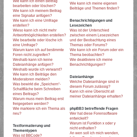
Wie kann ich einen Beitrag
Wie kann ich meine eigenen
bearbeiten oder löschen?
Beiträge und Themen finden?
Wie kann ich meinem Beitrag
eine Signatur anfügen?
Wie kann ich eine Umfrage
Benachrichtigungen und
erstellen?
Lesezeichen
Wieso kann ich nicht mehr
Was ist der Unterschied
Antwortmöglichkeiten erstellen?
zwischen einem Lesezeichen
Wie bearbeite oder lösche ich
und der Beobachtung eines
eine Umfrage?
Themas oder Forums?
Warum kann ich auf bestimmte
Wie kann ich ein Forum oder ein
Foren nicht zugreifen?
Thema beobachten?
Weshalb kann ich keine
Wie deaktiviere ich meine
Dateianhänge anfügen?
Benachrichtigungen?
Weshalb wurde ich verwarnt?
Wie kann ich Beiträge den
Dateianhänge
Moderatoren melden?
Welche Dateianhänge sind in
Was bewirkt die „Speichern“-
diesem Forum zulässig?
Schaltfläche beim Schreiben
Kann ich eine Übersicht all
eines Beitrags?
meiner Dateianhänge erhalten?
Warum muss mein Beitrag erst
freigegeben werden?
Wie markiere ich ein Thema als
phpBB3 betreffende Fragen
neu?
Wer hat diese Forensoftware
entwickelt?
Warum ist Funktion x oder y
Textformatierung und
nicht enthalten?
Thementypen
An wen soll ich mich wenden,
Was ist BBCode?