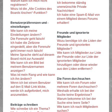
Warum kann ich mich nicht
Ich bekomme ständig
registrieren?
unerwünschte Private
Wozu ist die „Alle Cookies des
Nachrichten!
Boards löschen“-Funktion?
Ich habe eine Spam-E-Mail von
einem Mitglied dieses Forums
Benutzerpräferenzen und -
erhalten!
einstellungen
Wie kann ich meine
Freunde und ignorierte
Einstellungen ändern?
Mitglieder
Die Forenuhr geht falsch!
Wozu benötige ich die Listen der
Ich habe die Zeitzone
Freunde und ignorierten
eingestellt, aber die Forenuhr
Mitglieder?
geht immer noch falsch!
Wie kann ich Mitglieder zur Liste
Meine Sprache steht auf diesem
der Freunde oder zur Liste der
Board nicht zur Auswahl!
ignorierten Mitglieder
Wie kann ich ein Bild bei
hinzufügen oder diese wieder
meinem Benutzernamen
aus den Listen entfernen?
anzeigen?
Was ist mein Rang und wie kann
ich ihn ändern?
Die Foren durchsuchen
Wenn ich bei einem Benutzer
Wie kann ich ein Forum oder
auf den E-Mail-Link klicke,
mehrere Foren durchsuchen?
werde ich aufgefordert, mich
Weshalb erhalte ich bei der
anzumelden.
Suche keine Ergebnisse?
Warum bekomme ich bei der
Suche eine leere Seite?
Beiträge schreiben
Wie kann ich nach Mitgliedern
Wie schreibe ich ein Thema?
suchen?