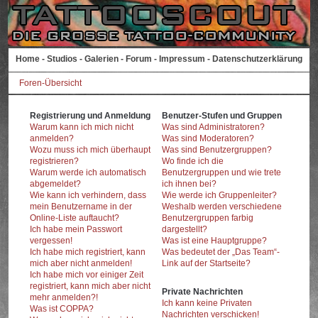
Home
-
Studios
-
Galerien
-
Forum
-
Impressum
-
Datenschutzerklärung
Foren-Übersicht
Registrierung und Anmeldung
Benutzer-Stufen und Gruppen
Warum kann ich mich nicht
Was sind Administratoren?
anmelden?
Was sind Moderatoren?
Wozu muss ich mich überhaupt
Was sind Benutzergruppen?
registrieren?
Wo finde ich die
Warum werde ich automatisch
Benutzergruppen und wie trete
abgemeldet?
ich ihnen bei?
Wie kann ich verhindern, dass
Wie werde ich Gruppenleiter?
mein Benutzername in der
Weshalb werden verschiedene
Online-Liste auftaucht?
Benutzergruppen farbig
Ich habe mein Passwort
dargestellt?
vergessen!
Was ist eine Hauptgruppe?
Ich habe mich registriert, kann
Was bedeutet der „Das Team“-
mich aber nicht anmelden!
Link auf der Startseite?
Ich habe mich vor einiger Zeit
registriert, kann mich aber nicht
Private Nachrichten
mehr anmelden?!
Ich kann keine Privaten
Was ist COPPA?
Nachrichten verschicken!