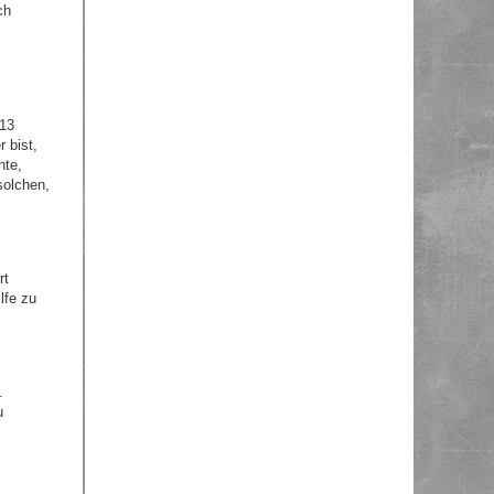
ch
 13
 bist,
hte,
solchen,
rt
lfe zu
.
u