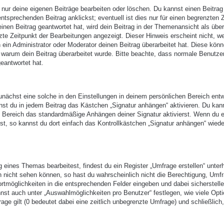
 nur deine eigenen Beiträge bearbeiten oder löschen. Du kannst einen Beitrag
ntsprechenden Beitrag anklickst; eventuell ist dies nur für einen begrenzten 
nen Beitrag geantwortet hat, wird dein Beitrag in der Themenansicht als über
zte Zeitpunkt der Bearbeitungen angezeigt. Dieser Hinweis erscheint nicht, w
ein Administrator oder Moderator deinen Beitrag überarbeitet hat. Diese kön
en, warum dein Beitrag überarbeitet wurde. Bitte beachte, dass normale Benutze
eantwortet hat.
nächst eine solche in den Einstellungen in deinem persönlichen Bereich entw
nst du in jedem Beitrag das Kästchen „Signatur anhängen“ aktivieren. Du kan
n Bereich das standardmäßige Anhängen deiner Signatur aktivierst. Wenn du 
t, so kannst du dort einfach das Kontrollkästchen „Signatur anhängen“ wiede
eines Themas bearbeitest, findest du ein Register „Umfrage erstellen“ unter
ch nicht sehen können, so hast du wahrscheinlich nicht die Berechtigung, Umf
ortmöglichkeiten in die entsprechenden Felder eingeben und dabei sicherstell
annst auch unter „Auswahlmöglichkeiten pro Benutzer“ festlegen, wie viele Opt
age gilt (0 bedeutet dabei eine zeitlich unbegrenzte Umfrage) und schließlich,