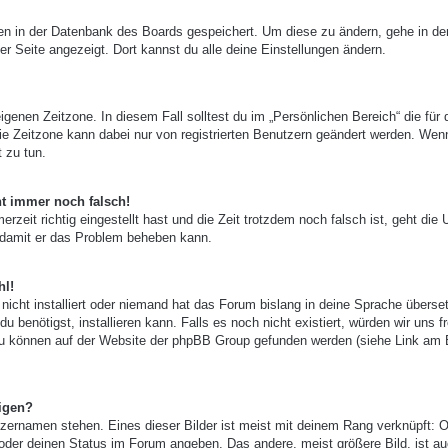
ngen in der Datenbank des Boards gespeichert. Um diese zu ändern, gehe in de
er Seite angezeigt. Dort kannst du alle deine Einstellungen ändern.
igenen Zeitzone. In diesem Fall solltest du im „Persönlichen Bereich“ die für 
 Die Zeitzone kann dabei nur von registrierten Benutzern geändert werden. Wen
t zu tun.
ht immer noch falsch!
zeit richtig eingestellt hast und die Zeit trotzdem noch falsch ist, geht die 
, damit er das Problem beheben kann.
hl!
nicht installiert oder niemand hat das Forum bislang in deine Sprache überset
u benötigst, installieren kann. Falls es noch nicht existiert, würden wir uns f
zu können auf der Website der phpBB Group gefunden werden (siehe Link am
igen?
zernamen stehen. Eines dieser Bilder ist meist mit deinem Rang verknüpft: O
 oder deinen Status im Forum angeben. Das andere, meist größere Bild, ist au