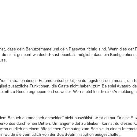
hst, dass dein Benutzername und dein Passwort richtig sind. Wenn dies der Fa
du nicht gesperrt wurdest. Es ist ebenfalls möglich, dass ein Konfigurations
uss.
-Administration dieses Forums entscheidet, ob du registriert sein musst, um B
itglied zusätzliche Funktionen, die Gäste nicht haben: zum Beispiel Avatarbilde
eitritt zu Benutzergruppen und so weiter. Wir empfehlen dir eine Anmeldung, 
em Besuch automatisch anmelden“ nicht auswählst, wirst du nur für eine Sit
erkontos durch einen Dritten. Um angemeldet zu bleiben, kannst du dieses 
enn du dich an einem öffentlichen Computer, zum Beispiel in einem Internetc
nn wurde sie vermutlich von der Board-Administration ausgeschaltet.