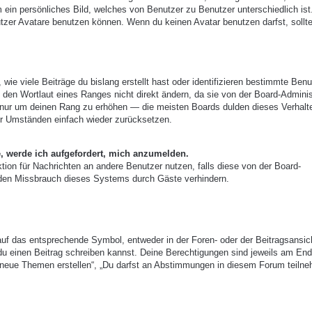
m ein persönliches Bild, welches von Benutzer zu Benutzer unterschiedlich ist
zer Avatare benutzen können. Wenn du keinen Avatar benutzen darfst, sollte
ie viele Beiträge du bislang erstellt hast oder identifizieren bestimmte Benu
den Wortlaut eines Ranges nicht direkt ändern, da sie von der Board-Adminis
e, nur um deinen Rang zu erhöhen — die meisten Boards dulden dieses Verhalt
er Umständen einfach wieder zurücksetzen.
e, werde ich aufgefordert, mich anzumelden.
nktion für Nachrichten an andere Benutzer nutzen, falls diese von der Board-
 den Missbrauch dieses Systems durch Gäste verhindern.
uf das entsprechende Symbol, entweder in der Foren- oder der Beitragsansic
r du einen Beitrag schreiben kannst. Deine Berechtigungen sind jeweils am End
st neue Themen erstellen“, „Du darfst an Abstimmungen in diesem Forum teiln