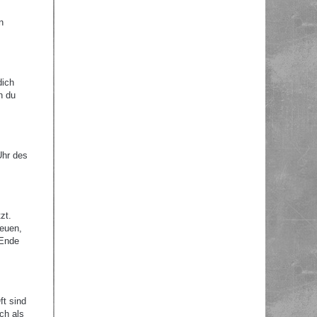
n
dich
n du
Uhr des
zt.
reuen,
 Ende
ft sind
ch als