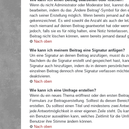
Wenn du nicht Administrator oder Moderator bist, kannst du
bearbeiten, indem du das „Ändere Beitrag“-Symbol für den e
nach seiner Erstellung möglich. Wenn bereits jemand auf dei
gekennzeichnet. Es wird sowohl die Anzahl als auch der let
noch niemand auf deinen Beitrag geantwortet hat oder wenn 
jedoch, falls sie es für nötig halten, eine Notiz hinterlass
Beitrag nicht löschen können, wenn bereits jemand darauf g
Nach oben
Wie kann ich meinem Beitrag eine Signatur anfügen?
Um eine Signatur an deinen Beitrag anzufügen, musst du zu
Nachdem du die Signatur erstellt und gespeichert hast, kan
Signatur auch hinzufügen, indem du in deinem persönliche
einzelnen Beitrag dennoch ohne Signatur verfassen möchtes
deaktivieren.
Nach oben
Wie kann ich eine Umfrage erstellen?
Wenn du ein neues Thema eröffnest oder den ersten Beitrag 
Formulars zur Beitragserstellung. Solltest du diesen Berei
erstellen. Du solltest einen Titel und mindestens zwei Antw
jede Antwortmöglichkeit in einer eigenen Zeile steht. Du k
ein Benutzer auswählen kann, welches Zeitlimit für die Umfr
Benutzer ihre Stimme ändern können.
Nach oben