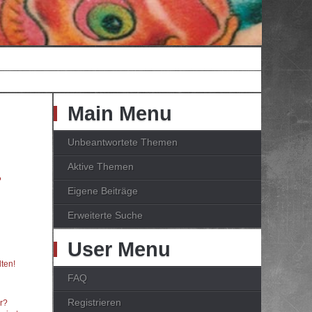
Main Menu
Unbeantwortete Themen
Aktive Themen
?
Eigene Beiträge
Erweiterte Suche
User Menu
ten!
FAQ
Registrieren
er?