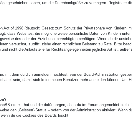
träge geschrieben haben, um die Datenbankgröße zu verringern. Registriere di
n Act of 1998 (deutsch: Gesetz zum Schutz der Privatsphäre von Kindern im
legt, dass Websites, die möglicherweise persönliche Daten von Kindern unter
gsweise des oder der Erziehungsberechtigten benötigen. Wenn du dir unsicher
ieren versuchst, zutrifft, ziehe einen rechtlichen Beistand zu Rate. Bitte beac
 nicht die Anlaufstelle für Rechtsangelegenheiten jeglicher Art ist; außer 
e, mit dem du dich anmelden möchtest, von der Board-Administration gesper
chaltet sein, damit sich keine neuen Benutzer mehr anmelden können. Um Hi
ion?
phpBB erstellt hat und die dafür sorgen, dass du im Forum angemeldet bleibst
eise den „Gelesen“-Status – sofern von der Administration aktiviert. Wenn d
 wenn du die Cookies des Boards löscht.