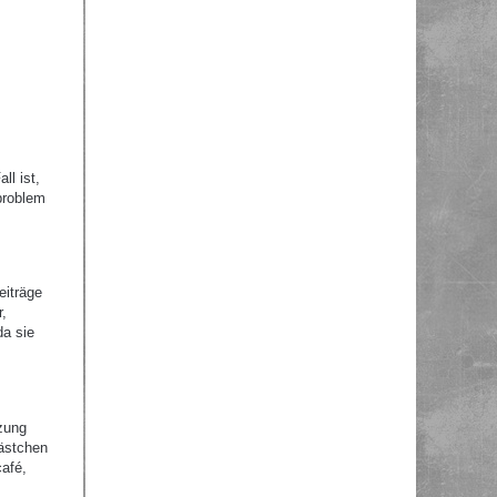
ll ist,
problem
eiträge
r,
da sie
zung
Kästchen
afé,