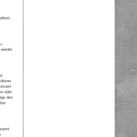
altest,
u,
 wieder
ei
 deiner
tiviert
en oder
olge den
lter
swort.
e