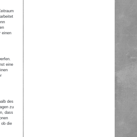
Zeitraum
arbeitet
enn
nen
r einen
erfen.
nst eine
einen
r
halb des
ragen zu
en, dass
ionen
 ob die