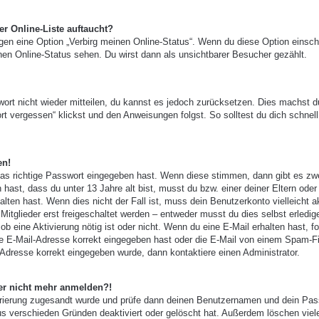
r Online-Liste auftaucht?
ngen eine Option „Verbirg meinen Online-Status“. Wenn du diese Option einsch
nen Online-Status sehen. Du wirst dann als unsichtbarer Besucher gezählt.
wort nicht wieder mitteilen, du kannst es jedoch zurücksetzen. Dies machst d
t vergessen“ klickst und den Anweisungen folgst. So solltest du dich schnell
en!
das richtige Passwort eingegeben hast. Wenn diese stimmen, dann gibt es zw
 hast, dass du unter 13 Jahre alt bist, musst du bzw. einer deiner Eltern oder
ten hast. Wenn dies nicht der Fall ist, muss dein Benutzerkonto vielleicht ak
tglieder erst freigeschaltet werden – entweder musst du dies selbst erledig
, ob eine Aktivierung nötig ist oder nicht. Wenn du eine E-Mail erhalten hast, f
e E-Mail-Adresse korrekt eingegeben hast oder die E-Mail von einem Spam-Fi
-Adresse korrekt eingegeben wurde, dann kontaktiere einen Administrator.
aber nicht mehr anmelden?!
gistrierung zugesandt wurde und prüfe dann deinen Benutzernamen und dein Pas
us verschieden Gründen deaktiviert oder gelöscht hat. Außerdem löschen viel