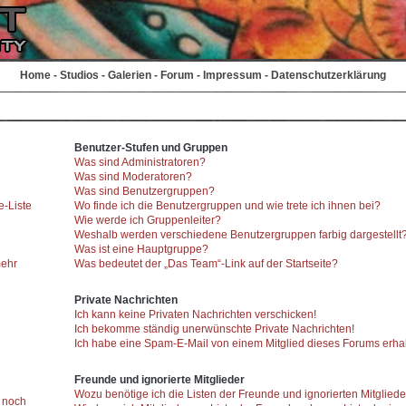
Home
-
Studios
-
Galerien
-
Forum
-
Impressum
-
Datenschutzerklärung
Benutzer-Stufen und Gruppen
Was sind Administratoren?
Was sind Moderatoren?
Was sind Benutzergruppen?
e-Liste
Wo finde ich die Benutzergruppen und wie trete ich ihnen bei?
Wie werde ich Gruppenleiter?
Weshalb werden verschiedene Benutzergruppen farbig dargestellt
Was ist eine Hauptgruppe?
mehr
Was bedeutet der „Das Team“-Link auf der Startseite?
Private Nachrichten
Ich kann keine Privaten Nachrichten verschicken!
Ich bekomme ständig unerwünschte Private Nachrichten!
Ich habe eine Spam-E-Mail von einem Mitglied dieses Forums erhal
Freunde und ignorierte Mitglieder
Wozu benötige ich die Listen der Freunde und ignorierten Mitglied
r noch