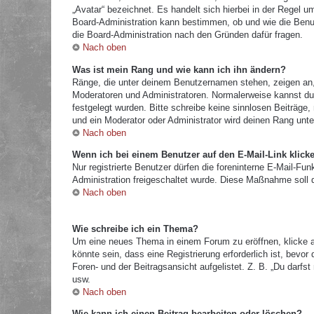
„Avatar“ bezeichnet. Es handelt sich hierbei in der Regel u
Board-Administration kann bestimmen, ob und wie die Benut
die Board-Administration nach den Gründen dafür fragen.
Nach oben
Was ist mein Rang und wie kann ich ihn ändern?
Ränge, die unter deinem Benutzernamen stehen, zeigen an, w
Moderatoren und Administratoren. Normalerweise kannst du 
festgelegt wurden. Bitte schreibe keine sinnlosen Beiträg
und ein Moderator oder Administrator wird deinen Rang unt
Nach oben
Wenn ich bei einem Benutzer auf den E-Mail-Link klick
Nur registrierte Benutzer dürfen die foreninterne E-Mail-Fu
Administration freigeschaltet wurde. Diese Maßnahme soll
Nach oben
Wie schreibe ich ein Thema?
Um eine neues Thema in einem Forum zu eröffnen, klicke a
könnte sein, dass eine Registrierung erforderlich ist, bevo
Foren- und der Beitragsansicht aufgelistet. Z. B. „Du darf
usw.
Nach oben
Wie kann ich einen Beitrag bearbeiten oder löschen?