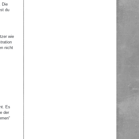
. Die
st du
tzer wie
tration
en nicht
ht. Es
e der
ehmen“