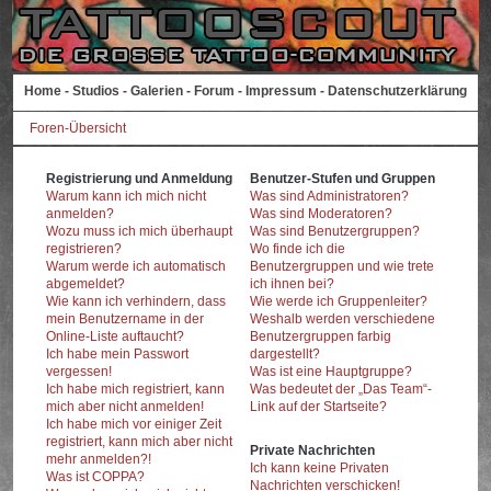
Home
-
Studios
-
Galerien
-
Forum
-
Impressum
-
Datenschutzerklärung
Foren-Übersicht
Registrierung und Anmeldung
Benutzer-Stufen und Gruppen
Warum kann ich mich nicht
Was sind Administratoren?
anmelden?
Was sind Moderatoren?
Wozu muss ich mich überhaupt
Was sind Benutzergruppen?
registrieren?
Wo finde ich die
Warum werde ich automatisch
Benutzergruppen und wie trete
abgemeldet?
ich ihnen bei?
Wie kann ich verhindern, dass
Wie werde ich Gruppenleiter?
mein Benutzername in der
Weshalb werden verschiedene
Online-Liste auftaucht?
Benutzergruppen farbig
Ich habe mein Passwort
dargestellt?
vergessen!
Was ist eine Hauptgruppe?
Ich habe mich registriert, kann
Was bedeutet der „Das Team“-
mich aber nicht anmelden!
Link auf der Startseite?
Ich habe mich vor einiger Zeit
registriert, kann mich aber nicht
Private Nachrichten
mehr anmelden?!
Ich kann keine Privaten
Was ist COPPA?
Nachrichten verschicken!