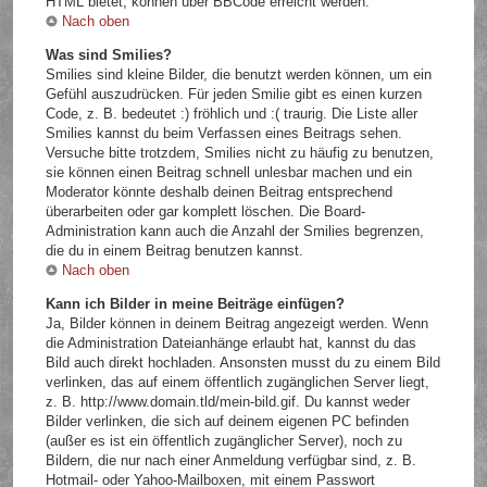
HTML bietet, können über BBCode erreicht werden.
Nach oben
Was sind Smilies?
Smilies sind kleine Bilder, die benutzt werden können, um ein
Gefühl auszudrücken. Für jeden Smilie gibt es einen kurzen
Code, z. B. bedeutet :) fröhlich und :( traurig. Die Liste aller
Smilies kannst du beim Verfassen eines Beitrags sehen.
Versuche bitte trotzdem, Smilies nicht zu häufig zu benutzen,
sie können einen Beitrag schnell unlesbar machen und ein
Moderator könnte deshalb deinen Beitrag entsprechend
überarbeiten oder gar komplett löschen. Die Board-
Administration kann auch die Anzahl der Smilies begrenzen,
die du in einem Beitrag benutzen kannst.
Nach oben
Kann ich Bilder in meine Beiträge einfügen?
Ja, Bilder können in deinem Beitrag angezeigt werden. Wenn
die Administration Dateianhänge erlaubt hat, kannst du das
Bild auch direkt hochladen. Ansonsten musst du zu einem Bild
verlinken, das auf einem öffentlich zugänglichen Server liegt,
z. B. http://www.domain.tld/mein-bild.gif. Du kannst weder
Bilder verlinken, die sich auf deinem eigenen PC befinden
(außer es ist ein öffentlich zugänglicher Server), noch zu
Bildern, die nur nach einer Anmeldung verfügbar sind, z. B.
Hotmail- oder Yahoo-Mailboxen, mit einem Passwort