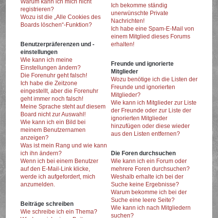
Warum kann ich mich nicht
Ich bekomme ständig
registrieren?
unerwünschte Private
Wozu ist die „Alle Cookies des
Nachrichten!
Boards löschen“-Funktion?
Ich habe eine Spam-E-Mail von
einem Mitglied dieses Forums
Benutzerpräferenzen und -
erhalten!
einstellungen
Wie kann ich meine
Freunde und ignorierte
Einstellungen ändern?
Mitglieder
Die Forenuhr geht falsch!
Wozu benötige ich die Listen der
Ich habe die Zeitzone
Freunde und ignorierten
eingestellt, aber die Forenuhr
Mitglieder?
geht immer noch falsch!
Wie kann ich Mitglieder zur Liste
Meine Sprache steht auf diesem
der Freunde oder zur Liste der
Board nicht zur Auswahl!
ignorierten Mitglieder
Wie kann ich ein Bild bei
hinzufügen oder diese wieder
meinem Benutzernamen
aus den Listen entfernen?
anzeigen?
Was ist mein Rang und wie kann
ich ihn ändern?
Die Foren durchsuchen
Wenn ich bei einem Benutzer
Wie kann ich ein Forum oder
auf den E-Mail-Link klicke,
mehrere Foren durchsuchen?
werde ich aufgefordert, mich
Weshalb erhalte ich bei der
anzumelden.
Suche keine Ergebnisse?
Warum bekomme ich bei der
Suche eine leere Seite?
Beiträge schreiben
Wie kann ich nach Mitgliedern
Wie schreibe ich ein Thema?
suchen?