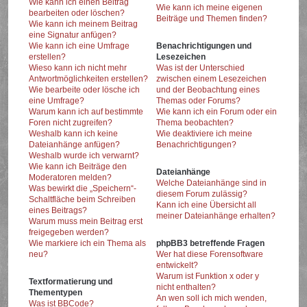
Wie kann ich einen Beitrag
Wie kann ich meine eigenen
bearbeiten oder löschen?
Beiträge und Themen finden?
Wie kann ich meinem Beitrag
eine Signatur anfügen?
Wie kann ich eine Umfrage
Benachrichtigungen und
erstellen?
Lesezeichen
Wieso kann ich nicht mehr
Was ist der Unterschied
Antwortmöglichkeiten erstellen?
zwischen einem Lesezeichen
Wie bearbeite oder lösche ich
und der Beobachtung eines
eine Umfrage?
Themas oder Forums?
Warum kann ich auf bestimmte
Wie kann ich ein Forum oder ein
Foren nicht zugreifen?
Thema beobachten?
Weshalb kann ich keine
Wie deaktiviere ich meine
Dateianhänge anfügen?
Benachrichtigungen?
Weshalb wurde ich verwarnt?
Wie kann ich Beiträge den
Dateianhänge
Moderatoren melden?
Welche Dateianhänge sind in
Was bewirkt die „Speichern“-
diesem Forum zulässig?
Schaltfläche beim Schreiben
Kann ich eine Übersicht all
eines Beitrags?
meiner Dateianhänge erhalten?
Warum muss mein Beitrag erst
freigegeben werden?
Wie markiere ich ein Thema als
phpBB3 betreffende Fragen
neu?
Wer hat diese Forensoftware
entwickelt?
Warum ist Funktion x oder y
Textformatierung und
nicht enthalten?
Thementypen
An wen soll ich mich wenden,
Was ist BBCode?