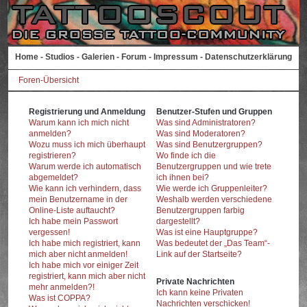
Home
-
Studios
-
Galerien
-
Forum
-
Impressum
-
Datenschutzerklärung
Foren-Übersicht
Registrierung und Anmeldung
Benutzer-Stufen und Gruppen
Warum kann ich mich nicht
Was sind Administratoren?
anmelden?
Was sind Moderatoren?
Wozu muss ich mich überhaupt
Was sind Benutzergruppen?
registrieren?
Wo finde ich die
Warum werde ich automatisch
Benutzergruppen und wie trete
abgemeldet?
ich ihnen bei?
Wie kann ich verhindern, dass
Wie werde ich Gruppenleiter?
mein Benutzername in der
Weshalb werden verschiedene
Online-Liste auftaucht?
Benutzergruppen farbig
Ich habe mein Passwort
dargestellt?
vergessen!
Was ist eine Hauptgruppe?
Ich habe mich registriert, kann
Was bedeutet der „Das Team“-
mich aber nicht anmelden!
Link auf der Startseite?
Ich habe mich vor einiger Zeit
registriert, kann mich aber nicht
Private Nachrichten
mehr anmelden?!
Ich kann keine Privaten
Was ist COPPA?
Nachrichten verschicken!