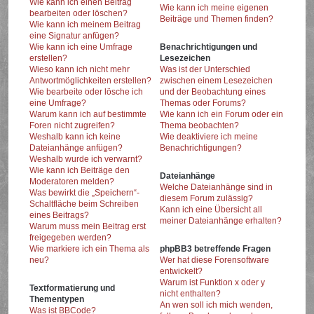
Wie kann ich einen Beitrag
Wie kann ich meine eigenen
bearbeiten oder löschen?
Beiträge und Themen finden?
Wie kann ich meinem Beitrag
eine Signatur anfügen?
Wie kann ich eine Umfrage
Benachrichtigungen und
erstellen?
Lesezeichen
Wieso kann ich nicht mehr
Was ist der Unterschied
Antwortmöglichkeiten erstellen?
zwischen einem Lesezeichen
Wie bearbeite oder lösche ich
und der Beobachtung eines
eine Umfrage?
Themas oder Forums?
Warum kann ich auf bestimmte
Wie kann ich ein Forum oder ein
Foren nicht zugreifen?
Thema beobachten?
Weshalb kann ich keine
Wie deaktiviere ich meine
Dateianhänge anfügen?
Benachrichtigungen?
Weshalb wurde ich verwarnt?
Wie kann ich Beiträge den
Dateianhänge
Moderatoren melden?
Welche Dateianhänge sind in
Was bewirkt die „Speichern“-
diesem Forum zulässig?
Schaltfläche beim Schreiben
Kann ich eine Übersicht all
eines Beitrags?
meiner Dateianhänge erhalten?
Warum muss mein Beitrag erst
freigegeben werden?
Wie markiere ich ein Thema als
phpBB3 betreffende Fragen
neu?
Wer hat diese Forensoftware
entwickelt?
Warum ist Funktion x oder y
Textformatierung und
nicht enthalten?
Thementypen
An wen soll ich mich wenden,
Was ist BBCode?