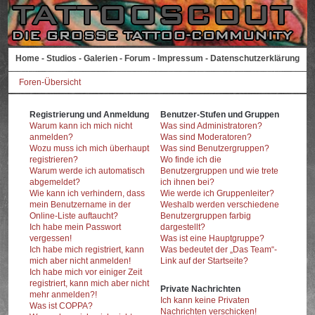
Home
-
Studios
-
Galerien
-
Forum
-
Impressum
-
Datenschutzerklärung
Foren-Übersicht
Registrierung und Anmeldung
Benutzer-Stufen und Gruppen
Warum kann ich mich nicht
Was sind Administratoren?
anmelden?
Was sind Moderatoren?
Wozu muss ich mich überhaupt
Was sind Benutzergruppen?
registrieren?
Wo finde ich die
Warum werde ich automatisch
Benutzergruppen und wie trete
abgemeldet?
ich ihnen bei?
Wie kann ich verhindern, dass
Wie werde ich Gruppenleiter?
mein Benutzername in der
Weshalb werden verschiedene
Online-Liste auftaucht?
Benutzergruppen farbig
Ich habe mein Passwort
dargestellt?
vergessen!
Was ist eine Hauptgruppe?
Ich habe mich registriert, kann
Was bedeutet der „Das Team“-
mich aber nicht anmelden!
Link auf der Startseite?
Ich habe mich vor einiger Zeit
registriert, kann mich aber nicht
Private Nachrichten
mehr anmelden?!
Ich kann keine Privaten
Was ist COPPA?
Nachrichten verschicken!