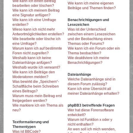
Wie kann ich einen Beitrag
Wie kann ich meine eigenen
bearbeiten oder löschen?
Beiträge und Themen finden?
Wie kann ich meinem Beitrag
eine Signatur anfügen?
Wie kann ich eine Umfrage
Benachrichtigungen und
erstellen?
Lesezeichen
Wieso kann ich nicht mehr
Was ist der Unterschied
Antwortmöglichkeiten erstellen?
zwischen einem Lesezeichen
Wie bearbeite oder lösche ich
und der Beobachtung eines
eine Umfrage?
Themas oder Forums?
Warum kann ich auf bestimmte
Wie kann ich ein Forum oder ein
Foren nicht zugreifen?
Thema beobachten?
Weshalb kann ich keine
Wie deaktiviere ich meine
Dateianhänge anfügen?
Benachrichtigungen?
Weshalb wurde ich verwarnt?
Wie kann ich Beiträge den
Dateianhänge
Moderatoren melden?
Welche Dateianhänge sind in
Was bewirkt die „Speichern“-
diesem Forum zulässig?
Schaltfläche beim Schreiben
Kann ich eine Übersicht all
eines Beitrags?
meiner Dateianhänge erhalten?
Warum muss mein Beitrag erst
freigegeben werden?
Wie markiere ich ein Thema als
phpBB3 betreffende Fragen
neu?
Wer hat diese Forensoftware
entwickelt?
Warum ist Funktion x oder y
Textformatierung und
nicht enthalten?
Thementypen
An wen soll ich mich wenden,
Was ist BBCode?