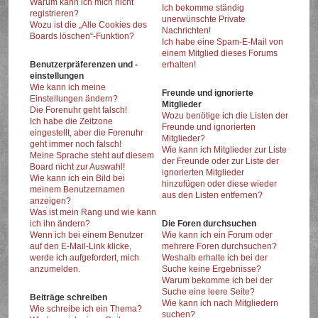
Warum kann ich mich nicht
Ich bekomme ständig
registrieren?
unerwünschte Private
Wozu ist die „Alle Cookies des
Nachrichten!
Boards löschen“-Funktion?
Ich habe eine Spam-E-Mail von
einem Mitglied dieses Forums
Benutzerpräferenzen und -
erhalten!
einstellungen
Wie kann ich meine
Freunde und ignorierte
Einstellungen ändern?
Mitglieder
Die Forenuhr geht falsch!
Wozu benötige ich die Listen der
Ich habe die Zeitzone
Freunde und ignorierten
eingestellt, aber die Forenuhr
Mitglieder?
geht immer noch falsch!
Wie kann ich Mitglieder zur Liste
Meine Sprache steht auf diesem
der Freunde oder zur Liste der
Board nicht zur Auswahl!
ignorierten Mitglieder
Wie kann ich ein Bild bei
hinzufügen oder diese wieder
meinem Benutzernamen
aus den Listen entfernen?
anzeigen?
Was ist mein Rang und wie kann
ich ihn ändern?
Die Foren durchsuchen
Wenn ich bei einem Benutzer
Wie kann ich ein Forum oder
auf den E-Mail-Link klicke,
mehrere Foren durchsuchen?
werde ich aufgefordert, mich
Weshalb erhalte ich bei der
anzumelden.
Suche keine Ergebnisse?
Warum bekomme ich bei der
Suche eine leere Seite?
Beiträge schreiben
Wie kann ich nach Mitgliedern
Wie schreibe ich ein Thema?
suchen?