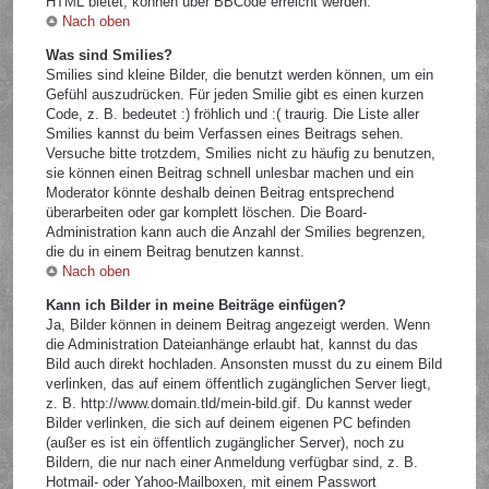
HTML bietet, können über BBCode erreicht werden.
Nach oben
Was sind Smilies?
Smilies sind kleine Bilder, die benutzt werden können, um ein
Gefühl auszudrücken. Für jeden Smilie gibt es einen kurzen
Code, z. B. bedeutet :) fröhlich und :( traurig. Die Liste aller
Smilies kannst du beim Verfassen eines Beitrags sehen.
Versuche bitte trotzdem, Smilies nicht zu häufig zu benutzen,
sie können einen Beitrag schnell unlesbar machen und ein
Moderator könnte deshalb deinen Beitrag entsprechend
überarbeiten oder gar komplett löschen. Die Board-
Administration kann auch die Anzahl der Smilies begrenzen,
die du in einem Beitrag benutzen kannst.
Nach oben
Kann ich Bilder in meine Beiträge einfügen?
Ja, Bilder können in deinem Beitrag angezeigt werden. Wenn
die Administration Dateianhänge erlaubt hat, kannst du das
Bild auch direkt hochladen. Ansonsten musst du zu einem Bild
verlinken, das auf einem öffentlich zugänglichen Server liegt,
z. B. http://www.domain.tld/mein-bild.gif. Du kannst weder
Bilder verlinken, die sich auf deinem eigenen PC befinden
(außer es ist ein öffentlich zugänglicher Server), noch zu
Bildern, die nur nach einer Anmeldung verfügbar sind, z. B.
Hotmail- oder Yahoo-Mailboxen, mit einem Passwort