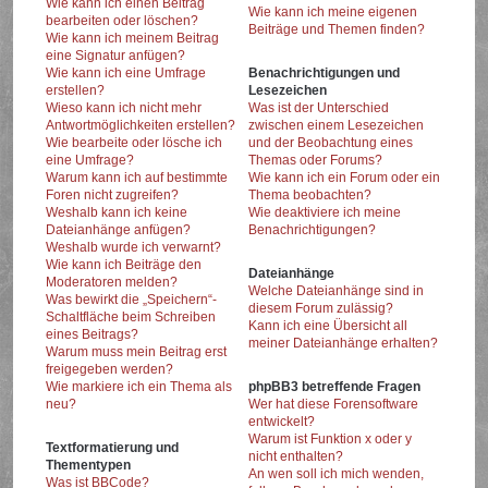
Wie kann ich einen Beitrag
Wie kann ich meine eigenen
bearbeiten oder löschen?
Beiträge und Themen finden?
Wie kann ich meinem Beitrag
eine Signatur anfügen?
Wie kann ich eine Umfrage
Benachrichtigungen und
erstellen?
Lesezeichen
Wieso kann ich nicht mehr
Was ist der Unterschied
Antwortmöglichkeiten erstellen?
zwischen einem Lesezeichen
Wie bearbeite oder lösche ich
und der Beobachtung eines
eine Umfrage?
Themas oder Forums?
Warum kann ich auf bestimmte
Wie kann ich ein Forum oder ein
Foren nicht zugreifen?
Thema beobachten?
Weshalb kann ich keine
Wie deaktiviere ich meine
Dateianhänge anfügen?
Benachrichtigungen?
Weshalb wurde ich verwarnt?
Wie kann ich Beiträge den
Dateianhänge
Moderatoren melden?
Welche Dateianhänge sind in
Was bewirkt die „Speichern“-
diesem Forum zulässig?
Schaltfläche beim Schreiben
Kann ich eine Übersicht all
eines Beitrags?
meiner Dateianhänge erhalten?
Warum muss mein Beitrag erst
freigegeben werden?
Wie markiere ich ein Thema als
phpBB3 betreffende Fragen
neu?
Wer hat diese Forensoftware
entwickelt?
Warum ist Funktion x oder y
Textformatierung und
nicht enthalten?
Thementypen
An wen soll ich mich wenden,
Was ist BBCode?