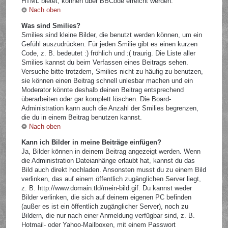
HTML bietet, können über BBCode erreicht werden.
Nach oben
Was sind Smilies?
Smilies sind kleine Bilder, die benutzt werden können, um ein
Gefühl auszudrücken. Für jeden Smilie gibt es einen kurzen
Code, z. B. bedeutet :) fröhlich und :( traurig. Die Liste aller
Smilies kannst du beim Verfassen eines Beitrags sehen.
Versuche bitte trotzdem, Smilies nicht zu häufig zu benutzen,
sie können einen Beitrag schnell unlesbar machen und ein
Moderator könnte deshalb deinen Beitrag entsprechend
überarbeiten oder gar komplett löschen. Die Board-
Administration kann auch die Anzahl der Smilies begrenzen,
die du in einem Beitrag benutzen kannst.
Nach oben
Kann ich Bilder in meine Beiträge einfügen?
Ja, Bilder können in deinem Beitrag angezeigt werden. Wenn
die Administration Dateianhänge erlaubt hat, kannst du das
Bild auch direkt hochladen. Ansonsten musst du zu einem Bild
verlinken, das auf einem öffentlich zugänglichen Server liegt,
z. B. http://www.domain.tld/mein-bild.gif. Du kannst weder
Bilder verlinken, die sich auf deinem eigenen PC befinden
(außer es ist ein öffentlich zugänglicher Server), noch zu
Bildern, die nur nach einer Anmeldung verfügbar sind, z. B.
Hotmail- oder Yahoo-Mailboxen, mit einem Passwort