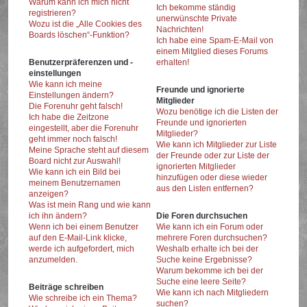
Warum kann ich mich nicht
Ich bekomme ständig
registrieren?
unerwünschte Private
Wozu ist die „Alle Cookies des
Nachrichten!
Boards löschen“-Funktion?
Ich habe eine Spam-E-Mail von
einem Mitglied dieses Forums
Benutzerpräferenzen und -
erhalten!
einstellungen
Wie kann ich meine
Freunde und ignorierte
Einstellungen ändern?
Mitglieder
Die Forenuhr geht falsch!
Wozu benötige ich die Listen der
Ich habe die Zeitzone
Freunde und ignorierten
eingestellt, aber die Forenuhr
Mitglieder?
geht immer noch falsch!
Wie kann ich Mitglieder zur Liste
Meine Sprache steht auf diesem
der Freunde oder zur Liste der
Board nicht zur Auswahl!
ignorierten Mitglieder
Wie kann ich ein Bild bei
hinzufügen oder diese wieder
meinem Benutzernamen
aus den Listen entfernen?
anzeigen?
Was ist mein Rang und wie kann
ich ihn ändern?
Die Foren durchsuchen
Wenn ich bei einem Benutzer
Wie kann ich ein Forum oder
auf den E-Mail-Link klicke,
mehrere Foren durchsuchen?
werde ich aufgefordert, mich
Weshalb erhalte ich bei der
anzumelden.
Suche keine Ergebnisse?
Warum bekomme ich bei der
Suche eine leere Seite?
Beiträge schreiben
Wie kann ich nach Mitgliedern
Wie schreibe ich ein Thema?
suchen?