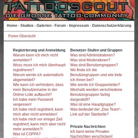
Home
-
Studios
-
Galerien
-
Forum
-
Impressum
-
Datenschutzerklärung
Foren-Übersicht
Registrierung und Anmeldung
Benutzer-Stufen und Gruppen
Warum kann ich mich nicht
Was sind Administratoren?
anmelden?
Was sind Moderatoren?
Wozu muss ich mich überhaupt
Was sind Benutzergruppen?
registrieren?
Wo finde ich die
Warum werde ich automatisch
Benutzergruppen und wie trete
abgemeldet?
ich ihnen bei?
Wie kann ich verhindern, dass
Wie werde ich Gruppenleiter?
mein Benutzername in der
Weshalb werden verschiedene
Online-Liste auftaucht?
Benutzergruppen farbig
Ich habe mein Passwort
dargestellt?
vergessen!
Was ist eine Hauptgruppe?
Ich habe mich registriert, kann
Was bedeutet der „Das Team“-
mich aber nicht anmelden!
Link auf der Startseite?
Ich habe mich vor einiger Zeit
registriert, kann mich aber nicht
Private Nachrichten
mehr anmelden?!
Ich kann keine Privaten
Was ist COPPA?
Nachrichten verschicken!