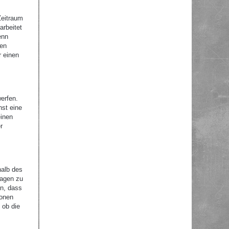
Zeitraum
arbeitet
enn
nen
r einen
erfen.
nst eine
einen
r
halb des
ragen zu
en, dass
ionen
 ob die