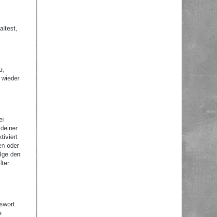
altest,
u,
 wieder
ei
 deiner
tiviert
en oder
olge den
lter
swort.
e