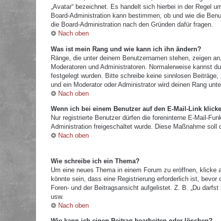
„Avatar“ bezeichnet. Es handelt sich hierbei in der Regel u
Board-Administration kann bestimmen, ob und wie die Benut
die Board-Administration nach den Gründen dafür fragen.
Nach oben
Was ist mein Rang und wie kann ich ihn ändern?
Ränge, die unter deinem Benutzernamen stehen, zeigen an, w
Moderatoren und Administratoren. Normalerweise kannst du 
festgelegt wurden. Bitte schreibe keine sinnlosen Beiträg
und ein Moderator oder Administrator wird deinen Rang unt
Nach oben
Wenn ich bei einem Benutzer auf den E-Mail-Link klick
Nur registrierte Benutzer dürfen die foreninterne E-Mail-Fu
Administration freigeschaltet wurde. Diese Maßnahme soll
Nach oben
Wie schreibe ich ein Thema?
Um eine neues Thema in einem Forum zu eröffnen, klicke a
könnte sein, dass eine Registrierung erforderlich ist, bevo
Foren- und der Beitragsansicht aufgelistet. Z. B. „Du darf
usw.
Nach oben
Wie kann ich einen Beitrag bearbeiten oder löschen?