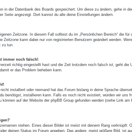
ngen in der Datenbank des Boards gespeichert. Um diese zu ändern, gehe in de
er Seite angezeigt. Dort kannst du alle deine Einstellungen ändern.
igenen Zeitzone. In diesem Fall solltest du im „Persönlichen Bereich“ die für 
 Die Zeitzone kann dabei nur von registrierten Benutzern geändert werden. Wen
t zu tun.
ht immer noch falsch!
zeit richtig eingestellt hast und die Zeit trotzdem noch falsch ist, geht die 
, damit er das Problem beheben kann.
hl!
nicht installiert oder niemand hat das Forum bislang in deine Sprache überset
u benötigst, installieren kann. Falls es noch nicht existiert, würden wir uns f
zu können auf der Website der phpBB Group gefunden werden (siehe Link am
igen?
zernamen stehen. Eines dieser Bilder ist meist mit deinem Rang verknüpft: O
 oder deinen Status im Forum angeben. Das andere, meist größere Bild, ist au