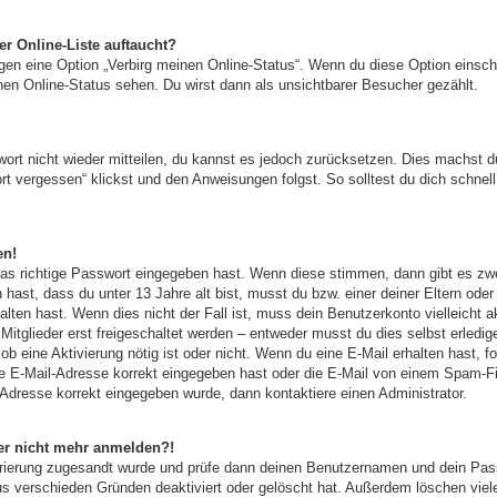
r Online-Liste auftaucht?
ngen eine Option „Verbirg meinen Online-Status“. Wenn du diese Option einsch
nen Online-Status sehen. Du wirst dann als unsichtbarer Besucher gezählt.
wort nicht wieder mitteilen, du kannst es jedoch zurücksetzen. Dies machst d
t vergessen“ klickst und den Anweisungen folgst. So solltest du dich schnell
en!
das richtige Passwort eingegeben hast. Wenn diese stimmen, dann gibt es zw
 hast, dass du unter 13 Jahre alt bist, musst du bzw. einer deiner Eltern oder
ten hast. Wenn dies nicht der Fall ist, muss dein Benutzerkonto vielleicht ak
tglieder erst freigeschaltet werden – entweder musst du dies selbst erledig
, ob eine Aktivierung nötig ist oder nicht. Wenn du eine E-Mail erhalten hast, f
e E-Mail-Adresse korrekt eingegeben hast oder die E-Mail von einem Spam-Fi
-Adresse korrekt eingegeben wurde, dann kontaktiere einen Administrator.
aber nicht mehr anmelden?!
gistrierung zugesandt wurde und prüfe dann deinen Benutzernamen und dein Pas
us verschieden Gründen deaktiviert oder gelöscht hat. Außerdem löschen viel