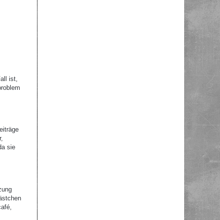
ll ist,
problem
eiträge
r,
da sie
zung
Kästchen
afé,