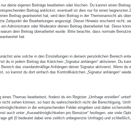
 nur deine eigenen Beiträge bearbeiten oder löschen. Du kannst einen Beitrag
ntsprechenden Beitrag anklickst; eventuell ist dies nur für einen begrenzten 
nen Beitrag geantwortet hat, wird dein Beitrag in der Themenansicht als über
zte Zeitpunkt der Bearbeitungen angezeigt. Dieser Hinweis erscheint nicht, w
ein Administrator oder Moderator deinen Beitrag überarbeitet hat. Diese kön
en, warum dein Beitrag überarbeitet wurde. Bitte beachte, dass normale Benutze
eantwortet hat.
nächst eine solche in den Einstellungen in deinem persönlichen Bereich entw
nst du in jedem Beitrag das Kästchen „Signatur anhängen“ aktivieren. Du kan
n Bereich das standardmäßige Anhängen deiner Signatur aktivierst. Wenn du 
t, so kannst du dort einfach das Kontrollkästchen „Signatur anhängen“ wiede
eines Themas bearbeitest, findest du ein Register „Umfrage erstellen“ unter
ch nicht sehen können, so hast du wahrscheinlich nicht die Berechtigung, Umf
ortmöglichkeiten in die entsprechenden Felder eingeben und dabei sicherstell
annst auch unter „Auswahlmöglichkeiten pro Benutzer“ festlegen, wie viele Opt
age gilt (0 bedeutet dabei eine zeitlich unbegrenzte Umfrage) und schließlich,