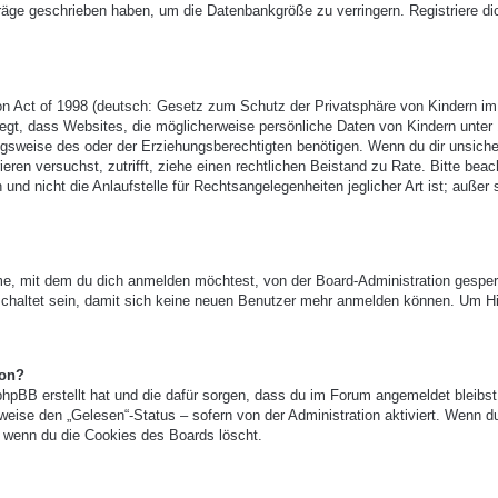
träge geschrieben haben, um die Datenbankgröße zu verringern. Registriere di
n Act of 1998 (deutsch: Gesetz zum Schutz der Privatsphäre von Kindern im
legt, dass Websites, die möglicherweise persönliche Daten von Kindern unter
gsweise des oder der Erziehungsberechtigten benötigen. Wenn du dir unsicher
ieren versuchst, zutrifft, ziehe einen rechtlichen Beistand zu Rate. Bitte beac
 nicht die Anlaufstelle für Rechtsangelegenheiten jeglicher Art ist; außer 
e, mit dem du dich anmelden möchtest, von der Board-Administration gesper
chaltet sein, damit sich keine neuen Benutzer mehr anmelden können. Um Hi
ion?
phpBB erstellt hat und die dafür sorgen, dass du im Forum angemeldet bleibst
eise den „Gelesen“-Status – sofern von der Administration aktiviert. Wenn d
 wenn du die Cookies des Boards löscht.