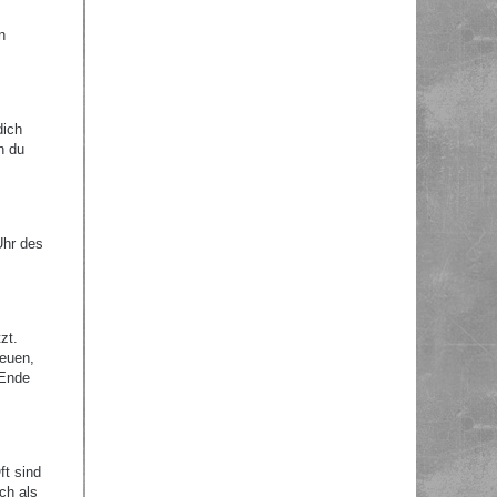
n
dich
n du
Uhr des
zt.
reuen,
 Ende
ft sind
ch als