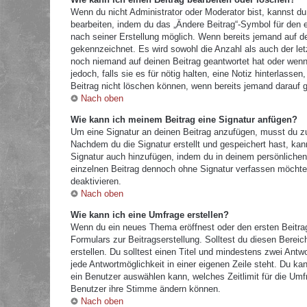
Wenn du nicht Administrator oder Moderator bist, kannst du
bearbeiten, indem du das „Ändere Beitrag“-Symbol für den e
nach seiner Erstellung möglich. Wenn bereits jemand auf dei
gekennzeichnet. Es wird sowohl die Anzahl als auch der let
noch niemand auf deinen Beitrag geantwortet hat oder wenn 
jedoch, falls sie es für nötig halten, eine Notiz hinterlass
Beitrag nicht löschen können, wenn bereits jemand darauf g
Nach oben
Wie kann ich meinem Beitrag eine Signatur anfügen?
Um eine Signatur an deinen Beitrag anzufügen, musst du zu
Nachdem du die Signatur erstellt und gespeichert hast, kan
Signatur auch hinzufügen, indem du in deinem persönliche
einzelnen Beitrag dennoch ohne Signatur verfassen möchtes
deaktivieren.
Nach oben
Wie kann ich eine Umfrage erstellen?
Wenn du ein neues Thema eröffnest oder den ersten Beitrag 
Formulars zur Beitragserstellung. Solltest du diesen Berei
erstellen. Du solltest einen Titel und mindestens zwei Antw
jede Antwortmöglichkeit in einer eigenen Zeile steht. Du k
ein Benutzer auswählen kann, welches Zeitlimit für die Umfr
Benutzer ihre Stimme ändern können.
Nach oben