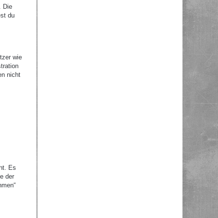
. Die
st du
tzer wie
tration
en nicht
ht. Es
e der
ehmen“