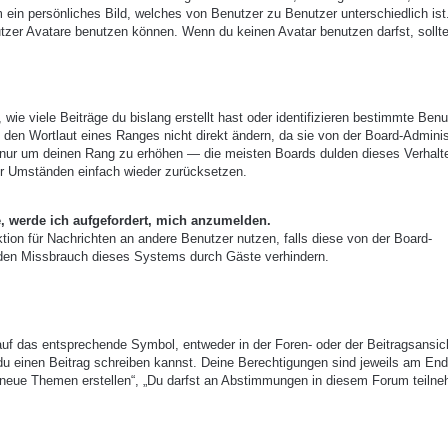
m ein persönliches Bild, welches von Benutzer zu Benutzer unterschiedlich ist
zer Avatare benutzen können. Wenn du keinen Avatar benutzen darfst, sollte
ie viele Beiträge du bislang erstellt hast oder identifizieren bestimmte Benu
den Wortlaut eines Ranges nicht direkt ändern, da sie von der Board-Adminis
e, nur um deinen Rang zu erhöhen — die meisten Boards dulden dieses Verhalt
er Umständen einfach wieder zurücksetzen.
e, werde ich aufgefordert, mich anzumelden.
nktion für Nachrichten an andere Benutzer nutzen, falls diese von der Board-
 den Missbrauch dieses Systems durch Gäste verhindern.
uf das entsprechende Symbol, entweder in der Foren- oder der Beitragsansic
r du einen Beitrag schreiben kannst. Deine Berechtigungen sind jeweils am End
st neue Themen erstellen“, „Du darfst an Abstimmungen in diesem Forum teiln