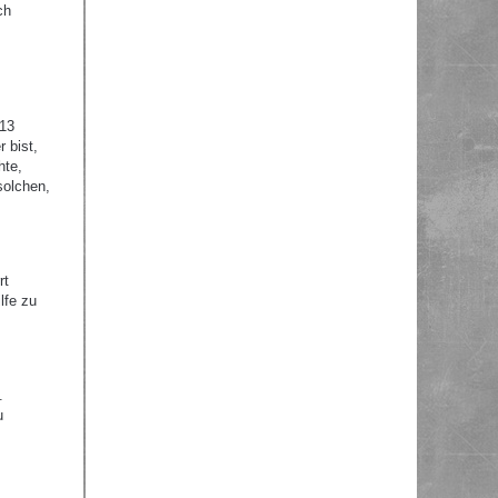
ch
 13
 bist,
hte,
solchen,
rt
lfe zu
.
u