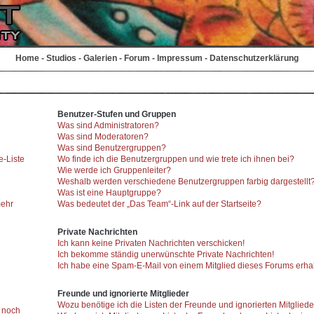
Home
-
Studios
-
Galerien
-
Forum
-
Impressum
-
Datenschutzerklärung
Benutzer-Stufen und Gruppen
Was sind Administratoren?
Was sind Moderatoren?
Was sind Benutzergruppen?
e-Liste
Wo finde ich die Benutzergruppen und wie trete ich ihnen bei?
Wie werde ich Gruppenleiter?
Weshalb werden verschiedene Benutzergruppen farbig dargestellt
Was ist eine Hauptgruppe?
mehr
Was bedeutet der „Das Team“-Link auf der Startseite?
Private Nachrichten
Ich kann keine Privaten Nachrichten verschicken!
Ich bekomme ständig unerwünschte Private Nachrichten!
Ich habe eine Spam-E-Mail von einem Mitglied dieses Forums erhal
Freunde und ignorierte Mitglieder
Wozu benötige ich die Listen der Freunde und ignorierten Mitglied
r noch