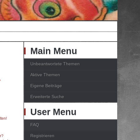
Main Menu
Unbeantwortete Themen
Aktive Themen
?
Eigene Beiträge
Erweiterte Suche
User Menu
ten!
FAQ
Registrieren
er?