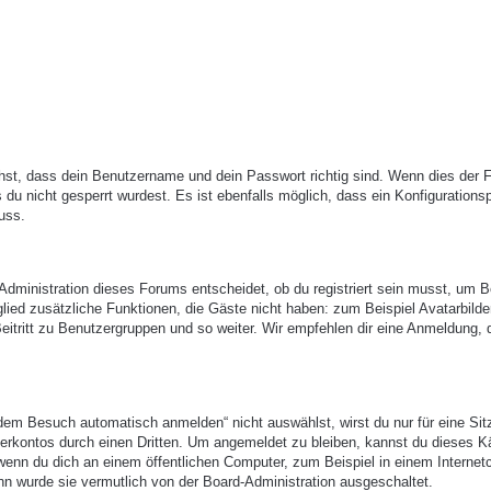
hst, dass dein Benutzername und dein Passwort richtig sind. Wenn dies der Fa
du nicht gesperrt wurdest. Es ist ebenfalls möglich, dass ein Konfigurations
uss.
-Administration dieses Forums entscheidet, ob du registriert sein musst, um B
itglied zusätzliche Funktionen, die Gäste nicht haben: zum Beispiel Avatarbilde
eitritt zu Benutzergruppen und so weiter. Wir empfehlen dir eine Anmeldung, 
em Besuch automatisch anmelden“ nicht auswählst, wirst du nur für eine Sit
erkontos durch einen Dritten. Um angemeldet zu bleiben, kannst du dieses 
enn du dich an einem öffentlichen Computer, zum Beispiel in einem Internetc
nn wurde sie vermutlich von der Board-Administration ausgeschaltet.