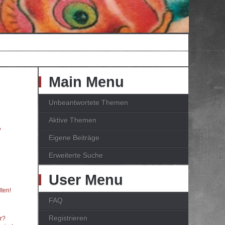
Main Menu
Unbeantwortete Themen
Aktive Themen
?
Eigene Beiträge
Erweiterte Suche
User Menu
ten!
FAQ
Registrieren
er?