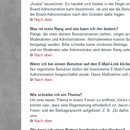
„Avatar“ bezeichnet. Es handelt sich hierbei in der Regel u
Board-Administration kann bestimmen, ob und wie die Benut
die Board-Administration nach den Gründen dafür fragen.
Nach oben
Was ist mein Rang und wie kann ich ihn ändern?
Ränge, die unter deinem Benutzernamen stehen, zeigen an, w
Moderatoren und Administratoren. Normalerweise kannst du 
festgelegt wurden. Bitte schreibe keine sinnlosen Beiträg
und ein Moderator oder Administrator wird deinen Rang unt
Nach oben
Wenn ich bei einem Benutzer auf den E-Mail-Link klick
Nur registrierte Benutzer dürfen die foreninterne E-Mail-Fu
Administration freigeschaltet wurde. Diese Maßnahme soll
Nach oben
Wie schreibe ich ein Thema?
Um eine neues Thema in einem Forum zu eröffnen, klicke a
könnte sein, dass eine Registrierung erforderlich ist, bevo
Foren- und der Beitragsansicht aufgelistet. Z. B. „Du darf
usw.
Nach oben
Wie kann ich einen Beitrag bearbeiten oder löschen?