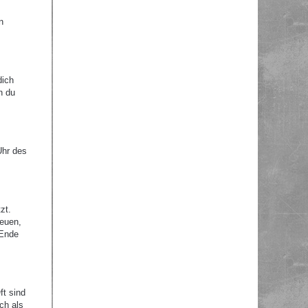
n
dich
n du
Uhr des
zt.
reuen,
 Ende
ft sind
ch als