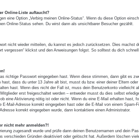
r Online-Liste auftaucht?
ngen eine Option „Verbirg meinen Online-Status“. Wenn du diese Option einsch
nen Online-Status sehen. Du wirst dann als unsichtbarer Besucher gezählt.
wort nicht wieder mitteilen, du kannst es jedoch zurücksetzen. Dies machst d
t vergessen“ klickst und den Anweisungen folgst. So solltest du dich schnell
en!
das richtige Passwort eingegeben hast. Wenn diese stimmen, dann gibt es zw
 hast, dass du unter 13 Jahre alt bist, musst du bzw. einer deiner Eltern oder
ten hast. Wenn dies nicht der Fall ist, muss dein Benutzerkonto vielleicht ak
tglieder erst freigeschaltet werden – entweder musst du dies selbst erledig
, ob eine Aktivierung nötig ist oder nicht. Wenn du eine E-Mail erhalten hast, f
e E-Mail-Adresse korrekt eingegeben hast oder die E-Mail von einem Spam-Fi
-Adresse korrekt eingegeben wurde, dann kontaktiere einen Administrator.
aber nicht mehr anmelden?!
gistrierung zugesandt wurde und prüfe dann deinen Benutzernamen und dein Pas
us verschieden Gründen deaktiviert oder gelöscht hat. Außerdem löschen viel