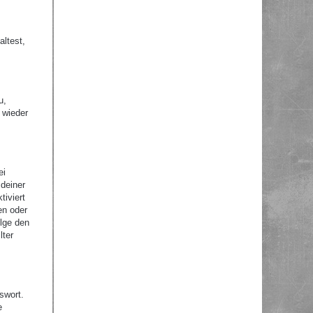
altest,
u,
 wieder
ei
 deiner
tiviert
en oder
olge den
lter
swort.
e