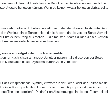
m ein persönliches Bild, welches von Benutzer zu Benutzer unterschiedlich ist
zer Avatare benutzen können. Wenn du keinen Avatar benutzen darfst, sollte
ie viele Beiträge du bislang erstellt hast oder identifizieren bestimmte Benu
den Wortlaut eines Ranges nicht direkt ändern, da sie von der Board-Adminis
e, nur um deinen Rang zu erhöhen — die meisten Boards dulden dieses Verhalt
er Umständen einfach wieder zurücksetzen.
e, werde ich aufgefordert, mich anzumelden.
nktion für Nachrichten an andere Benutzer nutzen, falls diese von der Board-
 den Missbrauch dieses Systems durch Gäste verhindern.
uf das entsprechende Symbol, entweder in der Foren- oder der Beitragsansic
r du einen Beitrag schreiben kannst. Deine Berechtigungen sind jeweils am End
st neue Themen erstellen“, „Du darfst an Abstimmungen in diesem Forum teiln