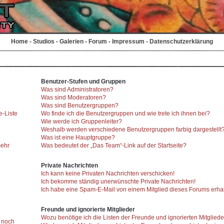
Home
-
Studios
-
Galerien
-
Forum
-
Impressum
-
Datenschutzerklärung
Benutzer-Stufen und Gruppen
Was sind Administratoren?
Was sind Moderatoren?
Was sind Benutzergruppen?
e-Liste
Wo finde ich die Benutzergruppen und wie trete ich ihnen bei?
Wie werde ich Gruppenleiter?
Weshalb werden verschiedene Benutzergruppen farbig dargestellt
Was ist eine Hauptgruppe?
mehr
Was bedeutet der „Das Team“-Link auf der Startseite?
Private Nachrichten
Ich kann keine Privaten Nachrichten verschicken!
Ich bekomme ständig unerwünschte Private Nachrichten!
Ich habe eine Spam-E-Mail von einem Mitglied dieses Forums erhal
Freunde und ignorierte Mitglieder
Wozu benötige ich die Listen der Freunde und ignorierten Mitglied
r noch