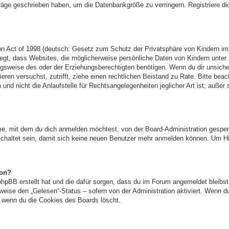
träge geschrieben haben, um die Datenbankgröße zu verringern. Registriere di
n Act of 1998 (deutsch: Gesetz zum Schutz der Privatsphäre von Kindern im
legt, dass Websites, die möglicherweise persönliche Daten von Kindern unter
gsweise des oder der Erziehungsberechtigten benötigen. Wenn du dir unsicher
ieren versuchst, zutrifft, ziehe einen rechtlichen Beistand zu Rate. Bitte beac
 nicht die Anlaufstelle für Rechtsangelegenheiten jeglicher Art ist; außer 
e, mit dem du dich anmelden möchtest, von der Board-Administration gesper
chaltet sein, damit sich keine neuen Benutzer mehr anmelden können. Um Hi
ion?
phpBB erstellt hat und die dafür sorgen, dass du im Forum angemeldet bleibst
eise den „Gelesen“-Status – sofern von der Administration aktiviert. Wenn d
 wenn du die Cookies des Boards löscht.