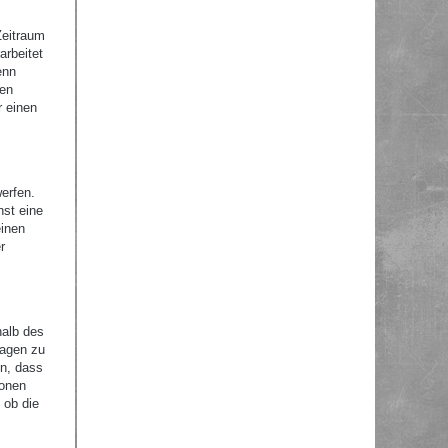
Zeitraum
arbeitet
enn
nen
r einen
erfen.
nst eine
einen
r
halb des
ragen zu
en, dass
ionen
 ob die