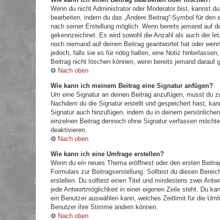
Wenn du nicht Administrator oder Moderator bist, kannst du
bearbeiten, indem du das „Ändere Beitrag“-Symbol für den e
nach seiner Erstellung möglich. Wenn bereits jemand auf dei
gekennzeichnet. Es wird sowohl die Anzahl als auch der let
noch niemand auf deinen Beitrag geantwortet hat oder wenn 
jedoch, falls sie es für nötig halten, eine Notiz hinterlass
Beitrag nicht löschen können, wenn bereits jemand darauf g
Nach oben
Wie kann ich meinem Beitrag eine Signatur anfügen?
Um eine Signatur an deinen Beitrag anzufügen, musst du zu
Nachdem du die Signatur erstellt und gespeichert hast, kan
Signatur auch hinzufügen, indem du in deinem persönliche
einzelnen Beitrag dennoch ohne Signatur verfassen möchtes
deaktivieren.
Nach oben
Wie kann ich eine Umfrage erstellen?
Wenn du ein neues Thema eröffnest oder den ersten Beitrag 
Formulars zur Beitragserstellung. Solltest du diesen Berei
erstellen. Du solltest einen Titel und mindestens zwei Antw
jede Antwortmöglichkeit in einer eigenen Zeile steht. Du k
ein Benutzer auswählen kann, welches Zeitlimit für die Umfr
Benutzer ihre Stimme ändern können.
Nach oben