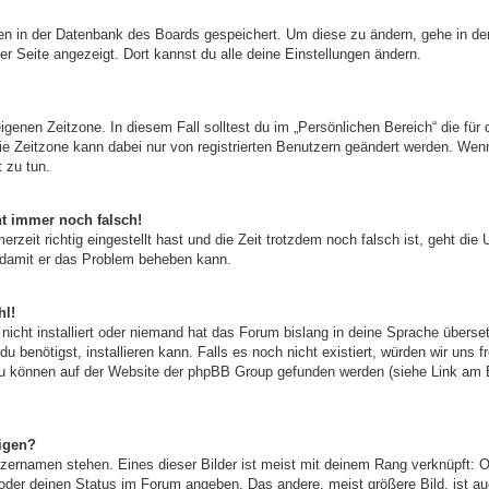
ngen in der Datenbank des Boards gespeichert. Um diese zu ändern, gehe in de
er Seite angezeigt. Dort kannst du alle deine Einstellungen ändern.
igenen Zeitzone. In diesem Fall solltest du im „Persönlichen Bereich“ die für 
 Die Zeitzone kann dabei nur von registrierten Benutzern geändert werden. Wen
t zu tun.
ht immer noch falsch!
zeit richtig eingestellt hast und die Zeit trotzdem noch falsch ist, geht die 
, damit er das Problem beheben kann.
hl!
nicht installiert oder niemand hat das Forum bislang in deine Sprache überset
u benötigst, installieren kann. Falls es noch nicht existiert, würden wir uns f
zu können auf der Website der phpBB Group gefunden werden (siehe Link am
igen?
zernamen stehen. Eines dieser Bilder ist meist mit deinem Rang verknüpft: O
 oder deinen Status im Forum angeben. Das andere, meist größere Bild, ist au