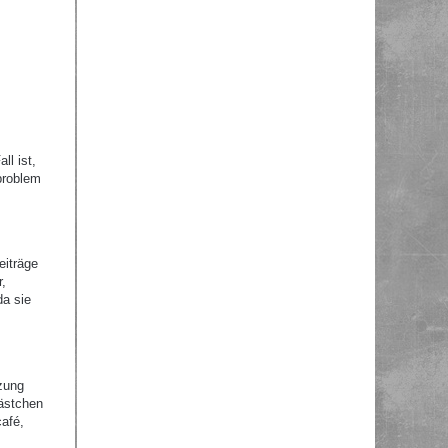
ll ist,
problem
eiträge
r,
da sie
zung
Kästchen
afé,