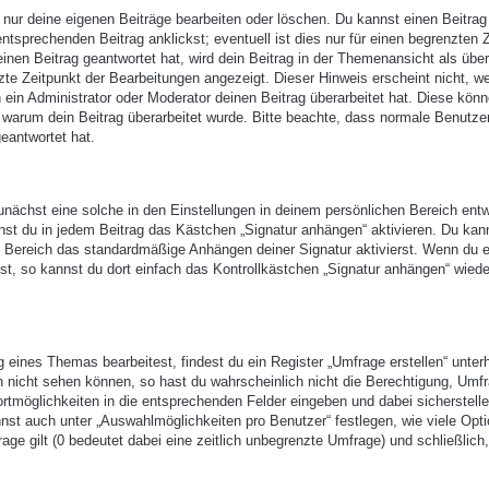
 nur deine eigenen Beiträge bearbeiten oder löschen. Du kannst einen Beitrag
ntsprechenden Beitrag anklickst; eventuell ist dies nur für einen begrenzten 
nen Beitrag geantwortet hat, wird dein Beitrag in der Themenansicht als über
zte Zeitpunkt der Bearbeitungen angezeigt. Dieser Hinweis erscheint nicht, w
ein Administrator oder Moderator deinen Beitrag überarbeitet hat. Diese kön
en, warum dein Beitrag überarbeitet wurde. Bitte beachte, dass normale Benutze
eantwortet hat.
nächst eine solche in den Einstellungen in deinem persönlichen Bereich entw
nst du in jedem Beitrag das Kästchen „Signatur anhängen“ aktivieren. Du kan
n Bereich das standardmäßige Anhängen deiner Signatur aktivierst. Wenn du 
t, so kannst du dort einfach das Kontrollkästchen „Signatur anhängen“ wiede
eines Themas bearbeitest, findest du ein Register „Umfrage erstellen“ unter
ch nicht sehen können, so hast du wahrscheinlich nicht die Berechtigung, Umf
ortmöglichkeiten in die entsprechenden Felder eingeben und dabei sicherstell
annst auch unter „Auswahlmöglichkeiten pro Benutzer“ festlegen, wie viele Opt
age gilt (0 bedeutet dabei eine zeitlich unbegrenzte Umfrage) und schließlich,