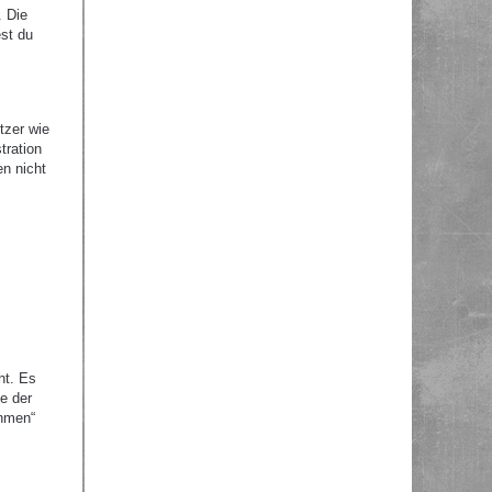
. Die
st du
tzer wie
tration
en nicht
ht. Es
e der
ehmen“