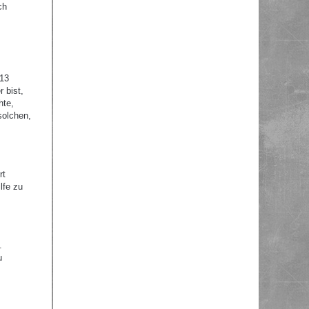
ch
 13
 bist,
hte,
solchen,
rt
lfe zu
.
u