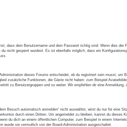
hst, dass dein Benutzername und dein Passwort richtig sind. Wenn dies der Fa
du nicht gesperrt wurdest. Es ist ebenfalls möglich, dass ein Konfigurations
uss.
-Administration dieses Forums entscheidet, ob du registriert sein musst, um B
itglied zusätzliche Funktionen, die Gäste nicht haben: zum Beispiel Avatarbilde
eitritt zu Benutzergruppen und so weiter. Wir empfehlen dir eine Anmeldung, 
em Besuch automatisch anmelden“ nicht auswählst, wirst du nur für eine Sit
erkontos durch einen Dritten. Um angemeldet zu bleiben, kannst du dieses 
enn du dich an einem öffentlichen Computer, zum Beispiel in einem Internetc
nn wurde sie vermutlich von der Board-Administration ausgeschaltet.