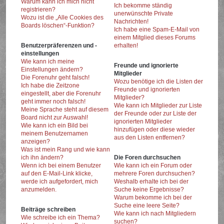
Warum kann ich mich nicht
Ich bekomme ständig
registrieren?
unerwünschte Private
Wozu ist die „Alle Cookies des
Nachrichten!
Boards löschen“-Funktion?
Ich habe eine Spam-E-Mail von
einem Mitglied dieses Forums
Benutzerpräferenzen und -
erhalten!
einstellungen
Wie kann ich meine
Freunde und ignorierte
Einstellungen ändern?
Mitglieder
Die Forenuhr geht falsch!
Wozu benötige ich die Listen der
Ich habe die Zeitzone
Freunde und ignorierten
eingestellt, aber die Forenuhr
Mitglieder?
geht immer noch falsch!
Wie kann ich Mitglieder zur Liste
Meine Sprache steht auf diesem
der Freunde oder zur Liste der
Board nicht zur Auswahl!
ignorierten Mitglieder
Wie kann ich ein Bild bei
hinzufügen oder diese wieder
meinem Benutzernamen
aus den Listen entfernen?
anzeigen?
Was ist mein Rang und wie kann
ich ihn ändern?
Die Foren durchsuchen
Wenn ich bei einem Benutzer
Wie kann ich ein Forum oder
auf den E-Mail-Link klicke,
mehrere Foren durchsuchen?
werde ich aufgefordert, mich
Weshalb erhalte ich bei der
anzumelden.
Suche keine Ergebnisse?
Warum bekomme ich bei der
Suche eine leere Seite?
Beiträge schreiben
Wie kann ich nach Mitgliedern
Wie schreibe ich ein Thema?
suchen?