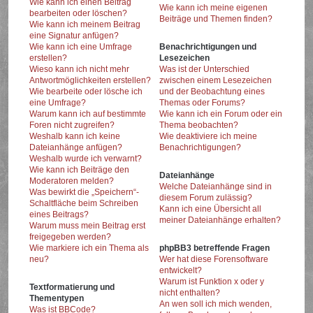
Wie kann ich einen Beitrag
Wie kann ich meine eigenen
bearbeiten oder löschen?
Beiträge und Themen finden?
Wie kann ich meinem Beitrag
eine Signatur anfügen?
Wie kann ich eine Umfrage
Benachrichtigungen und
erstellen?
Lesezeichen
Wieso kann ich nicht mehr
Was ist der Unterschied
Antwortmöglichkeiten erstellen?
zwischen einem Lesezeichen
Wie bearbeite oder lösche ich
und der Beobachtung eines
eine Umfrage?
Themas oder Forums?
Warum kann ich auf bestimmte
Wie kann ich ein Forum oder ein
Foren nicht zugreifen?
Thema beobachten?
Weshalb kann ich keine
Wie deaktiviere ich meine
Dateianhänge anfügen?
Benachrichtigungen?
Weshalb wurde ich verwarnt?
Wie kann ich Beiträge den
Dateianhänge
Moderatoren melden?
Welche Dateianhänge sind in
Was bewirkt die „Speichern“-
diesem Forum zulässig?
Schaltfläche beim Schreiben
Kann ich eine Übersicht all
eines Beitrags?
meiner Dateianhänge erhalten?
Warum muss mein Beitrag erst
freigegeben werden?
Wie markiere ich ein Thema als
phpBB3 betreffende Fragen
neu?
Wer hat diese Forensoftware
entwickelt?
Warum ist Funktion x oder y
Textformatierung und
nicht enthalten?
Thementypen
An wen soll ich mich wenden,
Was ist BBCode?