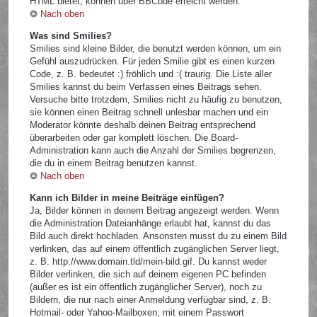
HTML bietet, können über BBCode erreicht werden.
Nach oben
Was sind Smilies?
Smilies sind kleine Bilder, die benutzt werden können, um ein
Gefühl auszudrücken. Für jeden Smilie gibt es einen kurzen
Code, z. B. bedeutet :) fröhlich und :( traurig. Die Liste aller
Smilies kannst du beim Verfassen eines Beitrags sehen.
Versuche bitte trotzdem, Smilies nicht zu häufig zu benutzen,
sie können einen Beitrag schnell unlesbar machen und ein
Moderator könnte deshalb deinen Beitrag entsprechend
überarbeiten oder gar komplett löschen. Die Board-
Administration kann auch die Anzahl der Smilies begrenzen,
die du in einem Beitrag benutzen kannst.
Nach oben
Kann ich Bilder in meine Beiträge einfügen?
Ja, Bilder können in deinem Beitrag angezeigt werden. Wenn
die Administration Dateianhänge erlaubt hat, kannst du das
Bild auch direkt hochladen. Ansonsten musst du zu einem Bild
verlinken, das auf einem öffentlich zugänglichen Server liegt,
z. B. http://www.domain.tld/mein-bild.gif. Du kannst weder
Bilder verlinken, die sich auf deinem eigenen PC befinden
(außer es ist ein öffentlich zugänglicher Server), noch zu
Bildern, die nur nach einer Anmeldung verfügbar sind, z. B.
Hotmail- oder Yahoo-Mailboxen, mit einem Passwort