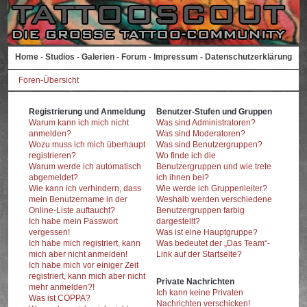
Home
-
Studios
-
Galerien
-
Forum
-
Impressum
-
Datenschutzerklärung
Foren-Übersicht
Registrierung und Anmeldung
Benutzer-Stufen und Gruppen
Warum kann ich mich nicht
Was sind Administratoren?
anmelden?
Was sind Moderatoren?
Wozu muss ich mich überhaupt
Was sind Benutzergruppen?
registrieren?
Wo finde ich die
Warum werde ich automatisch
Benutzergruppen und wie trete
abgemeldet?
ich ihnen bei?
Wie kann ich verhindern, dass
Wie werde ich Gruppenleiter?
mein Benutzername in der
Weshalb werden verschiedene
Online-Liste auftaucht?
Benutzergruppen farbig
Ich habe mein Passwort
dargestellt?
vergessen!
Was ist eine Hauptgruppe?
Ich habe mich registriert, kann
Was bedeutet der „Das Team“-
mich aber nicht anmelden!
Link auf der Startseite?
Ich habe mich vor einiger Zeit
registriert, kann mich aber nicht
Private Nachrichten
mehr anmelden?!
Ich kann keine Privaten
Was ist COPPA?
Nachrichten verschicken!