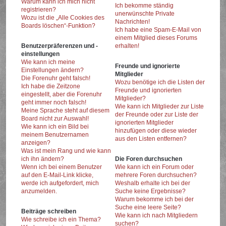
Warum kann ich mich nicht
Ich bekomme ständig
registrieren?
unerwünschte Private
Wozu ist die „Alle Cookies des
Nachrichten!
Boards löschen“-Funktion?
Ich habe eine Spam-E-Mail von
einem Mitglied dieses Forums
Benutzerpräferenzen und -
erhalten!
einstellungen
Wie kann ich meine
Freunde und ignorierte
Einstellungen ändern?
Mitglieder
Die Forenuhr geht falsch!
Wozu benötige ich die Listen der
Ich habe die Zeitzone
Freunde und ignorierten
eingestellt, aber die Forenuhr
Mitglieder?
geht immer noch falsch!
Wie kann ich Mitglieder zur Liste
Meine Sprache steht auf diesem
der Freunde oder zur Liste der
Board nicht zur Auswahl!
ignorierten Mitglieder
Wie kann ich ein Bild bei
hinzufügen oder diese wieder
meinem Benutzernamen
aus den Listen entfernen?
anzeigen?
Was ist mein Rang und wie kann
ich ihn ändern?
Die Foren durchsuchen
Wenn ich bei einem Benutzer
Wie kann ich ein Forum oder
auf den E-Mail-Link klicke,
mehrere Foren durchsuchen?
werde ich aufgefordert, mich
Weshalb erhalte ich bei der
anzumelden.
Suche keine Ergebnisse?
Warum bekomme ich bei der
Suche eine leere Seite?
Beiträge schreiben
Wie kann ich nach Mitgliedern
Wie schreibe ich ein Thema?
suchen?