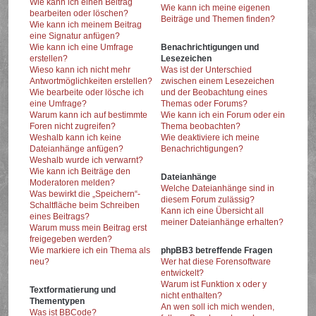
Wie kann ich einen Beitrag
Wie kann ich meine eigenen
bearbeiten oder löschen?
Beiträge und Themen finden?
Wie kann ich meinem Beitrag
eine Signatur anfügen?
Wie kann ich eine Umfrage
Benachrichtigungen und
erstellen?
Lesezeichen
Wieso kann ich nicht mehr
Was ist der Unterschied
Antwortmöglichkeiten erstellen?
zwischen einem Lesezeichen
Wie bearbeite oder lösche ich
und der Beobachtung eines
eine Umfrage?
Themas oder Forums?
Warum kann ich auf bestimmte
Wie kann ich ein Forum oder ein
Foren nicht zugreifen?
Thema beobachten?
Weshalb kann ich keine
Wie deaktiviere ich meine
Dateianhänge anfügen?
Benachrichtigungen?
Weshalb wurde ich verwarnt?
Wie kann ich Beiträge den
Dateianhänge
Moderatoren melden?
Welche Dateianhänge sind in
Was bewirkt die „Speichern“-
diesem Forum zulässig?
Schaltfläche beim Schreiben
Kann ich eine Übersicht all
eines Beitrags?
meiner Dateianhänge erhalten?
Warum muss mein Beitrag erst
freigegeben werden?
Wie markiere ich ein Thema als
phpBB3 betreffende Fragen
neu?
Wer hat diese Forensoftware
entwickelt?
Warum ist Funktion x oder y
Textformatierung und
nicht enthalten?
Thementypen
An wen soll ich mich wenden,
Was ist BBCode?