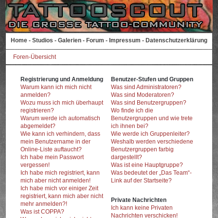
Home
-
Studios
-
Galerien
-
Forum
-
Impressum
-
Datenschutzerklärung
Foren-Übersicht
Registrierung und Anmeldung
Benutzer-Stufen und Gruppen
Warum kann ich mich nicht
Was sind Administratoren?
anmelden?
Was sind Moderatoren?
Wozu muss ich mich überhaupt
Was sind Benutzergruppen?
registrieren?
Wo finde ich die
Warum werde ich automatisch
Benutzergruppen und wie trete
abgemeldet?
ich ihnen bei?
Wie kann ich verhindern, dass
Wie werde ich Gruppenleiter?
mein Benutzername in der
Weshalb werden verschiedene
Online-Liste auftaucht?
Benutzergruppen farbig
Ich habe mein Passwort
dargestellt?
vergessen!
Was ist eine Hauptgruppe?
Ich habe mich registriert, kann
Was bedeutet der „Das Team“-
mich aber nicht anmelden!
Link auf der Startseite?
Ich habe mich vor einiger Zeit
registriert, kann mich aber nicht
Private Nachrichten
mehr anmelden?!
Ich kann keine Privaten
Was ist COPPA?
Nachrichten verschicken!