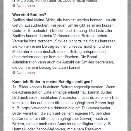
HTML bietet, können über BBCode erreicht werden.
Nach oben
Was sind Smilies?
Smilies sind kleine Bilder, die benutzt werden können, um ein
Gefühl auszudrücken. Für jeden Smilie gibt es einen kurzen
Code, z. B. bedeutet :) fröhlich und :( traurig. Die Liste aller
Smilies kannst du beim Verfassen eines Beitrags sehen.
Versuche bitte trotzdem, Smilies nicht zu häufig zu benutzen,
sie können einen Beitrag schnell unlesbar machen und ein
Moderator könnte deshalb deinen Beitrag entsprechend
überarbeiten oder gar komplett löschen. Die Board-
Administration kann auch die Anzahl der Smilies begrenzen,
die du in einem Beitrag benutzen kannst.
Nach oben
Kann ich Bilder in meine Beiträge einfügen?
Ja, Bilder können in deinem Beitrag angezeigt werden. Wenn
die Administration Dateianhänge erlaubt hat, kannst du das
Bild auch direkt hochladen. Ansonsten musst du zu einem Bild
verlinken, das auf einem öffentlich zugänglichen Server liegt,
z. B. http://www.domain.tld/mein-bild.gif. Du kannst weder
Bilder verlinken, die sich auf deinem eigenen PC befinden
(außer es ist ein öffentlich zugänglicher Server), noch zu
Bildern, die nur nach einer Anmeldung verfügbar sind, z. B.
Hotmail- oder Yahoo-Mailboxen, mit einem Passwort