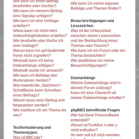
Wie kann ich einen Beitrag
Wie kann ich meine eigenen
bearbeiten oder löschen?
Beiträge und Themen finden?
Wie kann ich meinem Beitrag
eine Signatur anfügen?
Wie kann ich eine Umfrage
Benachrichtigungen und
erstellen?
Lesezeichen
Wieso kann ich nicht mehr
Was ist der Unterschied
Antwortmöglichkeiten erstellen?
zwischen einem Lesezeichen
Wie bearbeite oder lösche ich
und der Beobachtung eines
eine Umfrage?
Themas oder Forums?
Warum kann ich auf bestimmte
Wie kann ich ein Forum oder ein
Foren nicht zugreifen?
Thema beobachten?
Weshalb kann ich keine
Wie deaktiviere ich meine
Dateianhänge anfügen?
Benachrichtigungen?
Weshalb wurde ich verwarnt?
Wie kann ich Beiträge den
Dateianhänge
Moderatoren melden?
Welche Dateianhänge sind in
Was bewirkt die „Speichern“-
diesem Forum zulässig?
Schaltfläche beim Schreiben
Kann ich eine Übersicht all
eines Beitrags?
meiner Dateianhänge erhalten?
Warum muss mein Beitrag erst
freigegeben werden?
Wie markiere ich ein Thema als
phpBB3 betreffende Fragen
neu?
Wer hat diese Forensoftware
entwickelt?
Warum ist Funktion x oder y
Textformatierung und
nicht enthalten?
Thementypen
An wen soll ich mich wenden,
Was ist BBCode?