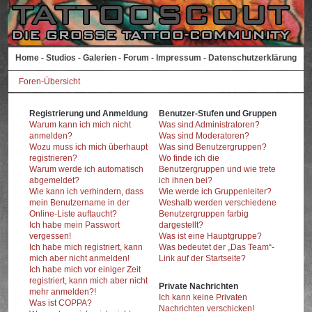
Home
-
Studios
-
Galerien
-
Forum
-
Impressum
-
Datenschutzerklärung
Foren-Übersicht
Registrierung und Anmeldung
Benutzer-Stufen und Gruppen
Warum kann ich mich nicht
Was sind Administratoren?
anmelden?
Was sind Moderatoren?
Wozu muss ich mich überhaupt
Was sind Benutzergruppen?
registrieren?
Wo finde ich die
Warum werde ich automatisch
Benutzergruppen und wie trete
abgemeldet?
ich ihnen bei?
Wie kann ich verhindern, dass
Wie werde ich Gruppenleiter?
mein Benutzername in der
Weshalb werden verschiedene
Online-Liste auftaucht?
Benutzergruppen farbig
Ich habe mein Passwort
dargestellt?
vergessen!
Was ist eine Hauptgruppe?
Ich habe mich registriert, kann
Was bedeutet der „Das Team“-
mich aber nicht anmelden!
Link auf der Startseite?
Ich habe mich vor einiger Zeit
registriert, kann mich aber nicht
Private Nachrichten
mehr anmelden?!
Ich kann keine Privaten
Was ist COPPA?
Nachrichten verschicken!