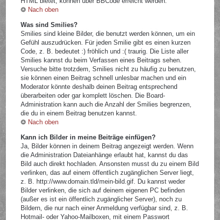
HTML bietet, können über BBCode erreicht werden.
Nach oben
Was sind Smilies?
Smilies sind kleine Bilder, die benutzt werden können, um ein
Gefühl auszudrücken. Für jeden Smilie gibt es einen kurzen
Code, z. B. bedeutet :) fröhlich und :( traurig. Die Liste aller
Smilies kannst du beim Verfassen eines Beitrags sehen.
Versuche bitte trotzdem, Smilies nicht zu häufig zu benutzen,
sie können einen Beitrag schnell unlesbar machen und ein
Moderator könnte deshalb deinen Beitrag entsprechend
überarbeiten oder gar komplett löschen. Die Board-
Administration kann auch die Anzahl der Smilies begrenzen,
die du in einem Beitrag benutzen kannst.
Nach oben
Kann ich Bilder in meine Beiträge einfügen?
Ja, Bilder können in deinem Beitrag angezeigt werden. Wenn
die Administration Dateianhänge erlaubt hat, kannst du das
Bild auch direkt hochladen. Ansonsten musst du zu einem Bild
verlinken, das auf einem öffentlich zugänglichen Server liegt,
z. B. http://www.domain.tld/mein-bild.gif. Du kannst weder
Bilder verlinken, die sich auf deinem eigenen PC befinden
(außer es ist ein öffentlich zugänglicher Server), noch zu
Bildern, die nur nach einer Anmeldung verfügbar sind, z. B.
Hotmail- oder Yahoo-Mailboxen, mit einem Passwort