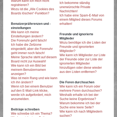
Warum kann ich mich nicht
Ich bekomme ständig
registrieren?
unerwünschte Private
Wozu ist die „Alle Cookies des
Nachrichten!
Boards löschen“-Funktion?
Ich habe eine Spam-E-Mail von
einem Mitglied dieses Forums
Benutzerpräferenzen und -
erhalten!
einstellungen
Wie kann ich meine
Freunde und ignorierte
Einstellungen ändern?
Mitglieder
Die Forenuhr geht falsch!
Wozu benötige ich die Listen der
Ich habe die Zeitzone
Freunde und ignorierten
eingestellt, aber die Forenuhr
Mitglieder?
geht immer noch falsch!
Wie kann ich Mitglieder zur Liste
Meine Sprache steht auf diesem
der Freunde oder zur Liste der
Board nicht zur Auswahl!
ignorierten Mitglieder
Wie kann ich ein Bild bei
hinzufügen oder diese wieder
meinem Benutzernamen
aus den Listen entfernen?
anzeigen?
Was ist mein Rang und wie kann
ich ihn ändern?
Die Foren durchsuchen
Wenn ich bei einem Benutzer
Wie kann ich ein Forum oder
auf den E-Mail-Link klicke,
mehrere Foren durchsuchen?
werde ich aufgefordert, mich
Weshalb erhalte ich bei der
anzumelden.
Suche keine Ergebnisse?
Warum bekomme ich bei der
Suche eine leere Seite?
Beiträge schreiben
Wie kann ich nach Mitgliedern
Wie schreibe ich ein Thema?
suchen?