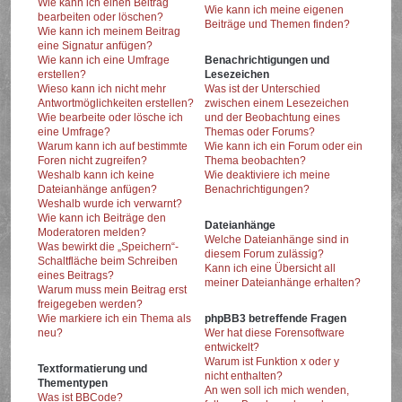
Wie kann ich einen Beitrag
Wie kann ich meine eigenen
bearbeiten oder löschen?
Beiträge und Themen finden?
Wie kann ich meinem Beitrag
eine Signatur anfügen?
Wie kann ich eine Umfrage
Benachrichtigungen und
erstellen?
Lesezeichen
Wieso kann ich nicht mehr
Was ist der Unterschied
Antwortmöglichkeiten erstellen?
zwischen einem Lesezeichen
Wie bearbeite oder lösche ich
und der Beobachtung eines
eine Umfrage?
Themas oder Forums?
Warum kann ich auf bestimmte
Wie kann ich ein Forum oder ein
Foren nicht zugreifen?
Thema beobachten?
Weshalb kann ich keine
Wie deaktiviere ich meine
Dateianhänge anfügen?
Benachrichtigungen?
Weshalb wurde ich verwarnt?
Wie kann ich Beiträge den
Dateianhänge
Moderatoren melden?
Welche Dateianhänge sind in
Was bewirkt die „Speichern“-
diesem Forum zulässig?
Schaltfläche beim Schreiben
Kann ich eine Übersicht all
eines Beitrags?
meiner Dateianhänge erhalten?
Warum muss mein Beitrag erst
freigegeben werden?
Wie markiere ich ein Thema als
phpBB3 betreffende Fragen
neu?
Wer hat diese Forensoftware
entwickelt?
Warum ist Funktion x oder y
Textformatierung und
nicht enthalten?
Thementypen
An wen soll ich mich wenden,
Was ist BBCode?