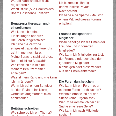
Warum kann ich mich nicht
Ich bekomme ständig
registrieren?
unerwünschte Private
Wozu ist die „Alle Cookies des
Nachrichten!
Boards löschen“-Funktion?
Ich habe eine Spam-E-Mail von
einem Mitglied dieses Forums
Benutzerpräferenzen und -
erhalten!
einstellungen
Wie kann ich meine
Freunde und ignorierte
Einstellungen ändern?
Mitglieder
Die Forenuhr geht falsch!
Wozu benötige ich die Listen der
Ich habe die Zeitzone
Freunde und ignorierten
eingestellt, aber die Forenuhr
Mitglieder?
geht immer noch falsch!
Wie kann ich Mitglieder zur Liste
Meine Sprache steht auf diesem
der Freunde oder zur Liste der
Board nicht zur Auswahl!
ignorierten Mitglieder
Wie kann ich ein Bild bei
hinzufügen oder diese wieder
meinem Benutzernamen
aus den Listen entfernen?
anzeigen?
Was ist mein Rang und wie kann
ich ihn ändern?
Die Foren durchsuchen
Wenn ich bei einem Benutzer
Wie kann ich ein Forum oder
auf den E-Mail-Link klicke,
mehrere Foren durchsuchen?
werde ich aufgefordert, mich
Weshalb erhalte ich bei der
anzumelden.
Suche keine Ergebnisse?
Warum bekomme ich bei der
Suche eine leere Seite?
Beiträge schreiben
Wie kann ich nach Mitgliedern
Wie schreibe ich ein Thema?
suchen?