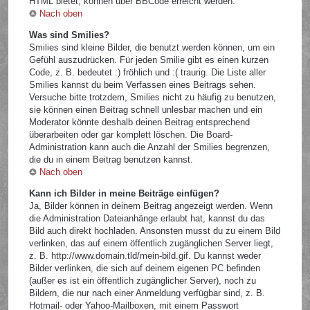
HTML bietet, können über BBCode erreicht werden.
Nach oben
Was sind Smilies?
Smilies sind kleine Bilder, die benutzt werden können, um ein
Gefühl auszudrücken. Für jeden Smilie gibt es einen kurzen
Code, z. B. bedeutet :) fröhlich und :( traurig. Die Liste aller
Smilies kannst du beim Verfassen eines Beitrags sehen.
Versuche bitte trotzdem, Smilies nicht zu häufig zu benutzen,
sie können einen Beitrag schnell unlesbar machen und ein
Moderator könnte deshalb deinen Beitrag entsprechend
überarbeiten oder gar komplett löschen. Die Board-
Administration kann auch die Anzahl der Smilies begrenzen,
die du in einem Beitrag benutzen kannst.
Nach oben
Kann ich Bilder in meine Beiträge einfügen?
Ja, Bilder können in deinem Beitrag angezeigt werden. Wenn
die Administration Dateianhänge erlaubt hat, kannst du das
Bild auch direkt hochladen. Ansonsten musst du zu einem Bild
verlinken, das auf einem öffentlich zugänglichen Server liegt,
z. B. http://www.domain.tld/mein-bild.gif. Du kannst weder
Bilder verlinken, die sich auf deinem eigenen PC befinden
(außer es ist ein öffentlich zugänglicher Server), noch zu
Bildern, die nur nach einer Anmeldung verfügbar sind, z. B.
Hotmail- oder Yahoo-Mailboxen, mit einem Passwort