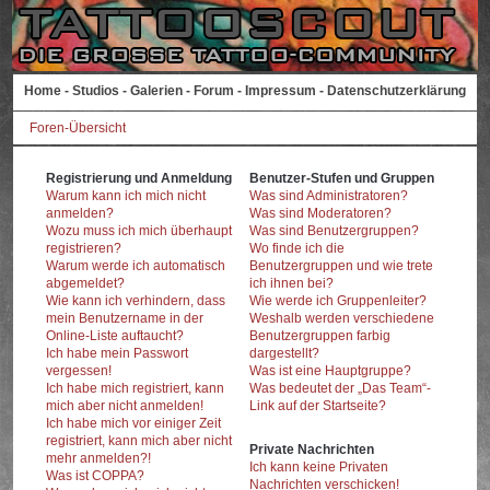
Home
-
Studios
-
Galerien
-
Forum
-
Impressum
-
Datenschutzerklärung
Foren-Übersicht
Registrierung und Anmeldung
Benutzer-Stufen und Gruppen
Warum kann ich mich nicht
Was sind Administratoren?
anmelden?
Was sind Moderatoren?
Wozu muss ich mich überhaupt
Was sind Benutzergruppen?
registrieren?
Wo finde ich die
Warum werde ich automatisch
Benutzergruppen und wie trete
abgemeldet?
ich ihnen bei?
Wie kann ich verhindern, dass
Wie werde ich Gruppenleiter?
mein Benutzername in der
Weshalb werden verschiedene
Online-Liste auftaucht?
Benutzergruppen farbig
Ich habe mein Passwort
dargestellt?
vergessen!
Was ist eine Hauptgruppe?
Ich habe mich registriert, kann
Was bedeutet der „Das Team“-
mich aber nicht anmelden!
Link auf der Startseite?
Ich habe mich vor einiger Zeit
registriert, kann mich aber nicht
Private Nachrichten
mehr anmelden?!
Ich kann keine Privaten
Was ist COPPA?
Nachrichten verschicken!