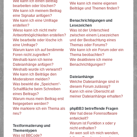
Wie kann ich einen Beitrag
Wie kann ich meine eigenen
bearbeiten oder löschen?
Beiträge und Themen finden?
Wie kann ich meinem Beitrag
eine Signatur anfügen?
Wie kann ich eine Umfrage
Benachrichtigungen und
erstellen?
Lesezeichen
Wieso kann ich nicht mehr
Was ist der Unterschied
Antwortmöglichkeiten erstellen?
zwischen einem Lesezeichen
Wie bearbeite oder lösche ich
und der Beobachtung eines
eine Umfrage?
Themas oder Forums?
Warum kann ich auf bestimmte
Wie kann ich ein Forum oder ein
Foren nicht zugreifen?
Thema beobachten?
Weshalb kann ich keine
Wie deaktiviere ich meine
Dateianhänge anfügen?
Benachrichtigungen?
Weshalb wurde ich verwarnt?
Wie kann ich Beiträge den
Dateianhänge
Moderatoren melden?
Welche Dateianhänge sind in
Was bewirkt die „Speichern“-
diesem Forum zulässig?
Schaltfläche beim Schreiben
Kann ich eine Übersicht all
eines Beitrags?
meiner Dateianhänge erhalten?
Warum muss mein Beitrag erst
freigegeben werden?
Wie markiere ich ein Thema als
phpBB3 betreffende Fragen
neu?
Wer hat diese Forensoftware
entwickelt?
Warum ist Funktion x oder y
Textformatierung und
nicht enthalten?
Thementypen
An wen soll ich mich wenden,
Was ist BBCode?