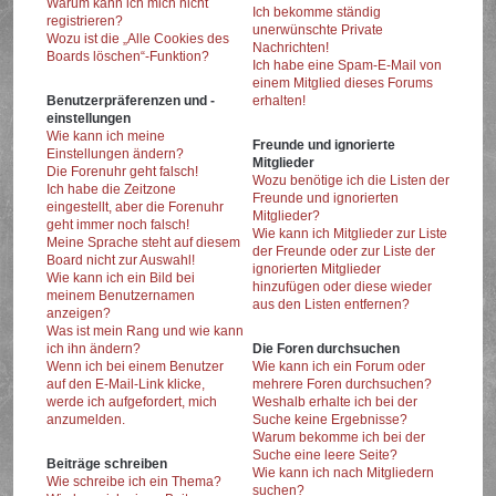
Warum kann ich mich nicht
Ich bekomme ständig
registrieren?
unerwünschte Private
Wozu ist die „Alle Cookies des
Nachrichten!
Boards löschen“-Funktion?
Ich habe eine Spam-E-Mail von
einem Mitglied dieses Forums
Benutzerpräferenzen und -
erhalten!
einstellungen
Wie kann ich meine
Freunde und ignorierte
Einstellungen ändern?
Mitglieder
Die Forenuhr geht falsch!
Wozu benötige ich die Listen der
Ich habe die Zeitzone
Freunde und ignorierten
eingestellt, aber die Forenuhr
Mitglieder?
geht immer noch falsch!
Wie kann ich Mitglieder zur Liste
Meine Sprache steht auf diesem
der Freunde oder zur Liste der
Board nicht zur Auswahl!
ignorierten Mitglieder
Wie kann ich ein Bild bei
hinzufügen oder diese wieder
meinem Benutzernamen
aus den Listen entfernen?
anzeigen?
Was ist mein Rang und wie kann
ich ihn ändern?
Die Foren durchsuchen
Wenn ich bei einem Benutzer
Wie kann ich ein Forum oder
auf den E-Mail-Link klicke,
mehrere Foren durchsuchen?
werde ich aufgefordert, mich
Weshalb erhalte ich bei der
anzumelden.
Suche keine Ergebnisse?
Warum bekomme ich bei der
Suche eine leere Seite?
Beiträge schreiben
Wie kann ich nach Mitgliedern
Wie schreibe ich ein Thema?
suchen?