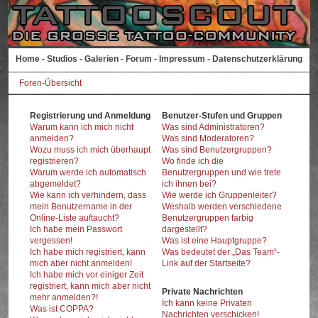
Home
-
Studios
-
Galerien
-
Forum
-
Impressum
-
Datenschutzerklärung
Foren-Übersicht
Registrierung und Anmeldung
Benutzer-Stufen und Gruppen
Warum kann ich mich nicht
Was sind Administratoren?
anmelden?
Was sind Moderatoren?
Wozu muss ich mich überhaupt
Was sind Benutzergruppen?
registrieren?
Wo finde ich die
Warum werde ich automatisch
Benutzergruppen und wie trete
abgemeldet?
ich ihnen bei?
Wie kann ich verhindern, dass
Wie werde ich Gruppenleiter?
mein Benutzername in der
Weshalb werden verschiedene
Online-Liste auftaucht?
Benutzergruppen farbig
Ich habe mein Passwort
dargestellt?
vergessen!
Was ist eine Hauptgruppe?
Ich habe mich registriert, kann
Was bedeutet der „Das Team“-
mich aber nicht anmelden!
Link auf der Startseite?
Ich habe mich vor einiger Zeit
registriert, kann mich aber nicht
Private Nachrichten
mehr anmelden?!
Ich kann keine Privaten
Was ist COPPA?
Nachrichten verschicken!