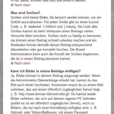
HTML bietet, können über BBCode erreicht werden.
Nach oben
Was sind Smilies?
Smilies sind kleine Bilder, die benutzt werden können, um ein
Gefühl auszudrücken. Für jeden Smilie gibt es einen kurzen
Code, z. B. bedeutet :) fröhlich und :( traurig. Die Liste aller
Smilies kannst du beim Verfassen eines Beitrags sehen.
Versuche bitte trotzdem, Smilies nicht zu häufig zu benutzen,
sie können einen Beitrag schnell unlesbar machen und ein
Moderator könnte deshalb deinen Beitrag entsprechend
überarbeiten oder gar komplett löschen. Die Board-
Administration kann auch die Anzahl der Smilies begrenzen,
die du in einem Beitrag benutzen kannst.
Nach oben
Kann ich Bilder in meine Beiträge einfügen?
Ja, Bilder können in deinem Beitrag angezeigt werden. Wenn
die Administration Dateianhänge erlaubt hat, kannst du das
Bild auch direkt hochladen. Ansonsten musst du zu einem Bild
verlinken, das auf einem öffentlich zugänglichen Server liegt,
z. B. http://www.domain.tld/mein-bild.gif. Du kannst weder
Bilder verlinken, die sich auf deinem eigenen PC befinden
(außer es ist ein öffentlich zugänglicher Server), noch zu
Bildern, die nur nach einer Anmeldung verfügbar sind, z. B.
Hotmail- oder Yahoo-Mailboxen, mit einem Passwort