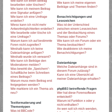
Wie kann ich einen Beitrag
Wie kann ich meine eigenen
bearbeiten oder löschen?
Beiträge und Themen finden?
Wie kann ich meinem Beitrag
eine Signatur anfügen?
Wie kann ich eine Umfrage
Benachrichtigungen und
erstellen?
Lesezeichen
Wieso kann ich nicht mehr
Was ist der Unterschied
Antwortmöglichkeiten erstellen?
zwischen einem Lesezeichen
Wie bearbeite oder lösche ich
und der Beobachtung eines
eine Umfrage?
Themas oder Forums?
Warum kann ich auf bestimmte
Wie kann ich ein Forum oder ein
Foren nicht zugreifen?
Thema beobachten?
Weshalb kann ich keine
Wie deaktiviere ich meine
Dateianhänge anfügen?
Benachrichtigungen?
Weshalb wurde ich verwarnt?
Wie kann ich Beiträge den
Dateianhänge
Moderatoren melden?
Welche Dateianhänge sind in
Was bewirkt die „Speichern“-
diesem Forum zulässig?
Schaltfläche beim Schreiben
Kann ich eine Übersicht all
eines Beitrags?
meiner Dateianhänge erhalten?
Warum muss mein Beitrag erst
freigegeben werden?
Wie markiere ich ein Thema als
phpBB3 betreffende Fragen
neu?
Wer hat diese Forensoftware
entwickelt?
Warum ist Funktion x oder y
Textformatierung und
nicht enthalten?
Thementypen
An wen soll ich mich wenden,
Was ist BBCode?