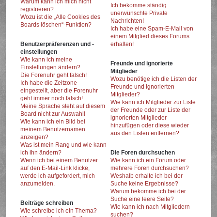
Warum kann ich mich nicht
Ich bekomme ständig
registrieren?
unerwünschte Private
Wozu ist die „Alle Cookies des
Nachrichten!
Boards löschen“-Funktion?
Ich habe eine Spam-E-Mail von
einem Mitglied dieses Forums
Benutzerpräferenzen und -
erhalten!
einstellungen
Wie kann ich meine
Freunde und ignorierte
Einstellungen ändern?
Mitglieder
Die Forenuhr geht falsch!
Wozu benötige ich die Listen der
Ich habe die Zeitzone
Freunde und ignorierten
eingestellt, aber die Forenuhr
Mitglieder?
geht immer noch falsch!
Wie kann ich Mitglieder zur Liste
Meine Sprache steht auf diesem
der Freunde oder zur Liste der
Board nicht zur Auswahl!
ignorierten Mitglieder
Wie kann ich ein Bild bei
hinzufügen oder diese wieder
meinem Benutzernamen
aus den Listen entfernen?
anzeigen?
Was ist mein Rang und wie kann
ich ihn ändern?
Die Foren durchsuchen
Wenn ich bei einem Benutzer
Wie kann ich ein Forum oder
auf den E-Mail-Link klicke,
mehrere Foren durchsuchen?
werde ich aufgefordert, mich
Weshalb erhalte ich bei der
anzumelden.
Suche keine Ergebnisse?
Warum bekomme ich bei der
Suche eine leere Seite?
Beiträge schreiben
Wie kann ich nach Mitgliedern
Wie schreibe ich ein Thema?
suchen?