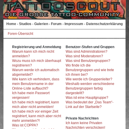
Home
-
Studios
-
Galerien
-
Forum
-
Impressum
-
Datenschutzerklärung
Foren-Übersicht
Registrierung und Anmeldung
Benutzer-Stufen und Gruppen
Warum kann ich mich nicht
Was sind Administratoren?
anmelden?
Was sind Moderatoren?
Wozu muss ich mich überhaupt
Was sind Benutzergruppen?
registrieren?
Wo finde ich die
Warum werde ich automatisch
Benutzergruppen und wie trete
abgemeldet?
ich ihnen bei?
Wie kann ich verhindern, dass
Wie werde ich Gruppenleiter?
mein Benutzername in der
Weshalb werden verschiedene
Online-Liste auftaucht?
Benutzergruppen farbig
Ich habe mein Passwort
dargestellt?
vergessen!
Was ist eine Hauptgruppe?
Ich habe mich registriert, kann
Was bedeutet der „Das Team“-
mich aber nicht anmelden!
Link auf der Startseite?
Ich habe mich vor einiger Zeit
registriert, kann mich aber nicht
Private Nachrichten
mehr anmelden?!
Ich kann keine Privaten
Was ist COPPA?
Nachrichten verschicken!