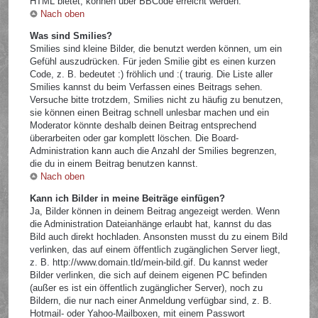
HTML bietet, können über BBCode erreicht werden.
Nach oben
Was sind Smilies?
Smilies sind kleine Bilder, die benutzt werden können, um ein
Gefühl auszudrücken. Für jeden Smilie gibt es einen kurzen
Code, z. B. bedeutet :) fröhlich und :( traurig. Die Liste aller
Smilies kannst du beim Verfassen eines Beitrags sehen.
Versuche bitte trotzdem, Smilies nicht zu häufig zu benutzen,
sie können einen Beitrag schnell unlesbar machen und ein
Moderator könnte deshalb deinen Beitrag entsprechend
überarbeiten oder gar komplett löschen. Die Board-
Administration kann auch die Anzahl der Smilies begrenzen,
die du in einem Beitrag benutzen kannst.
Nach oben
Kann ich Bilder in meine Beiträge einfügen?
Ja, Bilder können in deinem Beitrag angezeigt werden. Wenn
die Administration Dateianhänge erlaubt hat, kannst du das
Bild auch direkt hochladen. Ansonsten musst du zu einem Bild
verlinken, das auf einem öffentlich zugänglichen Server liegt,
z. B. http://www.domain.tld/mein-bild.gif. Du kannst weder
Bilder verlinken, die sich auf deinem eigenen PC befinden
(außer es ist ein öffentlich zugänglicher Server), noch zu
Bildern, die nur nach einer Anmeldung verfügbar sind, z. B.
Hotmail- oder Yahoo-Mailboxen, mit einem Passwort