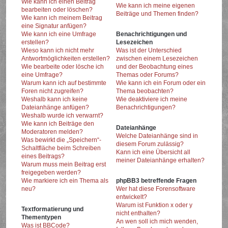
Wie kann ich einen Beitrag
Wie kann ich meine eigenen
bearbeiten oder löschen?
Beiträge und Themen finden?
Wie kann ich meinem Beitrag
eine Signatur anfügen?
Wie kann ich eine Umfrage
Benachrichtigungen und
erstellen?
Lesezeichen
Wieso kann ich nicht mehr
Was ist der Unterschied
Antwortmöglichkeiten erstellen?
zwischen einem Lesezeichen
Wie bearbeite oder lösche ich
und der Beobachtung eines
eine Umfrage?
Themas oder Forums?
Warum kann ich auf bestimmte
Wie kann ich ein Forum oder ein
Foren nicht zugreifen?
Thema beobachten?
Weshalb kann ich keine
Wie deaktiviere ich meine
Dateianhänge anfügen?
Benachrichtigungen?
Weshalb wurde ich verwarnt?
Wie kann ich Beiträge den
Dateianhänge
Moderatoren melden?
Welche Dateianhänge sind in
Was bewirkt die „Speichern“-
diesem Forum zulässig?
Schaltfläche beim Schreiben
Kann ich eine Übersicht all
eines Beitrags?
meiner Dateianhänge erhalten?
Warum muss mein Beitrag erst
freigegeben werden?
Wie markiere ich ein Thema als
phpBB3 betreffende Fragen
neu?
Wer hat diese Forensoftware
entwickelt?
Warum ist Funktion x oder y
Textformatierung und
nicht enthalten?
Thementypen
An wen soll ich mich wenden,
Was ist BBCode?