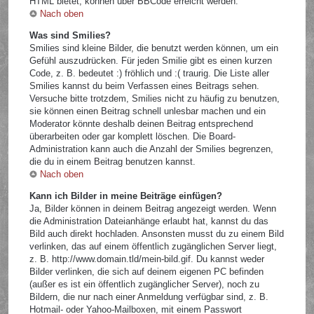
HTML bietet, können über BBCode erreicht werden.
Nach oben
Was sind Smilies?
Smilies sind kleine Bilder, die benutzt werden können, um ein
Gefühl auszudrücken. Für jeden Smilie gibt es einen kurzen
Code, z. B. bedeutet :) fröhlich und :( traurig. Die Liste aller
Smilies kannst du beim Verfassen eines Beitrags sehen.
Versuche bitte trotzdem, Smilies nicht zu häufig zu benutzen,
sie können einen Beitrag schnell unlesbar machen und ein
Moderator könnte deshalb deinen Beitrag entsprechend
überarbeiten oder gar komplett löschen. Die Board-
Administration kann auch die Anzahl der Smilies begrenzen,
die du in einem Beitrag benutzen kannst.
Nach oben
Kann ich Bilder in meine Beiträge einfügen?
Ja, Bilder können in deinem Beitrag angezeigt werden. Wenn
die Administration Dateianhänge erlaubt hat, kannst du das
Bild auch direkt hochladen. Ansonsten musst du zu einem Bild
verlinken, das auf einem öffentlich zugänglichen Server liegt,
z. B. http://www.domain.tld/mein-bild.gif. Du kannst weder
Bilder verlinken, die sich auf deinem eigenen PC befinden
(außer es ist ein öffentlich zugänglicher Server), noch zu
Bildern, die nur nach einer Anmeldung verfügbar sind, z. B.
Hotmail- oder Yahoo-Mailboxen, mit einem Passwort