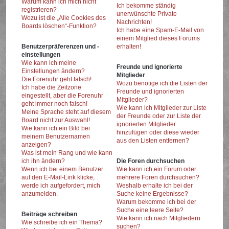
Warum kann ich mich nicht
Ich bekomme ständig
registrieren?
unerwünschte Private
Wozu ist die „Alle Cookies des
Nachrichten!
Boards löschen“-Funktion?
Ich habe eine Spam-E-Mail von
einem Mitglied dieses Forums
Benutzerpräferenzen und -
erhalten!
einstellungen
Wie kann ich meine
Freunde und ignorierte
Einstellungen ändern?
Mitglieder
Die Forenuhr geht falsch!
Wozu benötige ich die Listen der
Ich habe die Zeitzone
Freunde und ignorierten
eingestellt, aber die Forenuhr
Mitglieder?
geht immer noch falsch!
Wie kann ich Mitglieder zur Liste
Meine Sprache steht auf diesem
der Freunde oder zur Liste der
Board nicht zur Auswahl!
ignorierten Mitglieder
Wie kann ich ein Bild bei
hinzufügen oder diese wieder
meinem Benutzernamen
aus den Listen entfernen?
anzeigen?
Was ist mein Rang und wie kann
ich ihn ändern?
Die Foren durchsuchen
Wenn ich bei einem Benutzer
Wie kann ich ein Forum oder
auf den E-Mail-Link klicke,
mehrere Foren durchsuchen?
werde ich aufgefordert, mich
Weshalb erhalte ich bei der
anzumelden.
Suche keine Ergebnisse?
Warum bekomme ich bei der
Suche eine leere Seite?
Beiträge schreiben
Wie kann ich nach Mitgliedern
Wie schreibe ich ein Thema?
suchen?