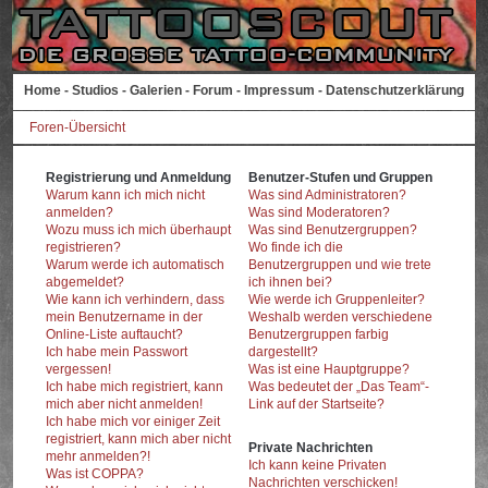
Home
-
Studios
-
Galerien
-
Forum
-
Impressum
-
Datenschutzerklärung
Foren-Übersicht
Registrierung und Anmeldung
Benutzer-Stufen und Gruppen
Warum kann ich mich nicht
Was sind Administratoren?
anmelden?
Was sind Moderatoren?
Wozu muss ich mich überhaupt
Was sind Benutzergruppen?
registrieren?
Wo finde ich die
Warum werde ich automatisch
Benutzergruppen und wie trete
abgemeldet?
ich ihnen bei?
Wie kann ich verhindern, dass
Wie werde ich Gruppenleiter?
mein Benutzername in der
Weshalb werden verschiedene
Online-Liste auftaucht?
Benutzergruppen farbig
Ich habe mein Passwort
dargestellt?
vergessen!
Was ist eine Hauptgruppe?
Ich habe mich registriert, kann
Was bedeutet der „Das Team“-
mich aber nicht anmelden!
Link auf der Startseite?
Ich habe mich vor einiger Zeit
registriert, kann mich aber nicht
Private Nachrichten
mehr anmelden?!
Ich kann keine Privaten
Was ist COPPA?
Nachrichten verschicken!