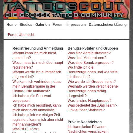
Home
-
Studios
-
Galerien
-
Forum
-
Impressum
-
Datenschutzerklärung
Foren-Übersicht
Registrierung und Anmeldung
Benutzer-Stufen und Gruppen
Warum kann ich mich nicht
Was sind Administratoren?
anmelden?
Was sind Moderatoren?
Wozu muss ich mich überhaupt
Was sind Benutzergruppen?
registrieren?
Wo finde ich die
Warum werde ich automatisch
Benutzergruppen und wie trete
abgemeldet?
ich ihnen bei?
Wie kann ich verhindern, dass
Wie werde ich Gruppenleiter?
mein Benutzername in der
Weshalb werden verschiedene
Online-Liste auftaucht?
Benutzergruppen farbig
Ich habe mein Passwort
dargestellt?
vergessen!
Was ist eine Hauptgruppe?
Ich habe mich registriert, kann
Was bedeutet der „Das Team“-
mich aber nicht anmelden!
Link auf der Startseite?
Ich habe mich vor einiger Zeit
registriert, kann mich aber nicht
Private Nachrichten
mehr anmelden?!
Ich kann keine Privaten
Was ist COPPA?
Nachrichten verschicken!