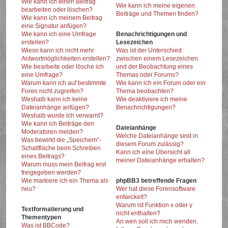
Wie kann ich einen Beitrag
Wie kann ich meine eigenen
bearbeiten oder löschen?
Beiträge und Themen finden?
Wie kann ich meinem Beitrag
eine Signatur anfügen?
Wie kann ich eine Umfrage
Benachrichtigungen und
erstellen?
Lesezeichen
Wieso kann ich nicht mehr
Was ist der Unterschied
Antwortmöglichkeiten erstellen?
zwischen einem Lesezeichen
Wie bearbeite oder lösche ich
und der Beobachtung eines
eine Umfrage?
Themas oder Forums?
Warum kann ich auf bestimmte
Wie kann ich ein Forum oder ein
Foren nicht zugreifen?
Thema beobachten?
Weshalb kann ich keine
Wie deaktiviere ich meine
Dateianhänge anfügen?
Benachrichtigungen?
Weshalb wurde ich verwarnt?
Wie kann ich Beiträge den
Dateianhänge
Moderatoren melden?
Welche Dateianhänge sind in
Was bewirkt die „Speichern“-
diesem Forum zulässig?
Schaltfläche beim Schreiben
Kann ich eine Übersicht all
eines Beitrags?
meiner Dateianhänge erhalten?
Warum muss mein Beitrag erst
freigegeben werden?
Wie markiere ich ein Thema als
phpBB3 betreffende Fragen
neu?
Wer hat diese Forensoftware
entwickelt?
Warum ist Funktion x oder y
Textformatierung und
nicht enthalten?
Thementypen
An wen soll ich mich wenden,
Was ist BBCode?