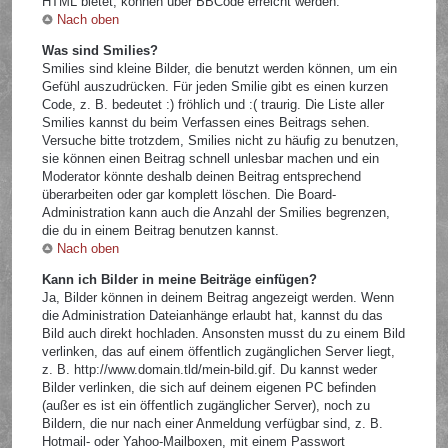
HTML bietet, können über BBCode erreicht werden.
Nach oben
Was sind Smilies?
Smilies sind kleine Bilder, die benutzt werden können, um ein
Gefühl auszudrücken. Für jeden Smilie gibt es einen kurzen
Code, z. B. bedeutet :) fröhlich und :( traurig. Die Liste aller
Smilies kannst du beim Verfassen eines Beitrags sehen.
Versuche bitte trotzdem, Smilies nicht zu häufig zu benutzen,
sie können einen Beitrag schnell unlesbar machen und ein
Moderator könnte deshalb deinen Beitrag entsprechend
überarbeiten oder gar komplett löschen. Die Board-
Administration kann auch die Anzahl der Smilies begrenzen,
die du in einem Beitrag benutzen kannst.
Nach oben
Kann ich Bilder in meine Beiträge einfügen?
Ja, Bilder können in deinem Beitrag angezeigt werden. Wenn
die Administration Dateianhänge erlaubt hat, kannst du das
Bild auch direkt hochladen. Ansonsten musst du zu einem Bild
verlinken, das auf einem öffentlich zugänglichen Server liegt,
z. B. http://www.domain.tld/mein-bild.gif. Du kannst weder
Bilder verlinken, die sich auf deinem eigenen PC befinden
(außer es ist ein öffentlich zugänglicher Server), noch zu
Bildern, die nur nach einer Anmeldung verfügbar sind, z. B.
Hotmail- oder Yahoo-Mailboxen, mit einem Passwort