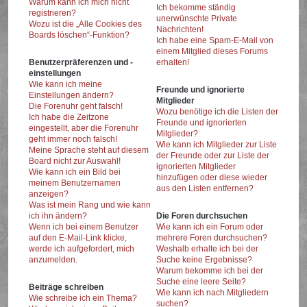
Warum kann ich mich nicht
Ich bekomme ständig
registrieren?
unerwünschte Private
Wozu ist die „Alle Cookies des
Nachrichten!
Boards löschen“-Funktion?
Ich habe eine Spam-E-Mail von
einem Mitglied dieses Forums
Benutzerpräferenzen und -
erhalten!
einstellungen
Wie kann ich meine
Freunde und ignorierte
Einstellungen ändern?
Mitglieder
Die Forenuhr geht falsch!
Wozu benötige ich die Listen der
Ich habe die Zeitzone
Freunde und ignorierten
eingestellt, aber die Forenuhr
Mitglieder?
geht immer noch falsch!
Wie kann ich Mitglieder zur Liste
Meine Sprache steht auf diesem
der Freunde oder zur Liste der
Board nicht zur Auswahl!
ignorierten Mitglieder
Wie kann ich ein Bild bei
hinzufügen oder diese wieder
meinem Benutzernamen
aus den Listen entfernen?
anzeigen?
Was ist mein Rang und wie kann
ich ihn ändern?
Die Foren durchsuchen
Wenn ich bei einem Benutzer
Wie kann ich ein Forum oder
auf den E-Mail-Link klicke,
mehrere Foren durchsuchen?
werde ich aufgefordert, mich
Weshalb erhalte ich bei der
anzumelden.
Suche keine Ergebnisse?
Warum bekomme ich bei der
Suche eine leere Seite?
Beiträge schreiben
Wie kann ich nach Mitgliedern
Wie schreibe ich ein Thema?
suchen?